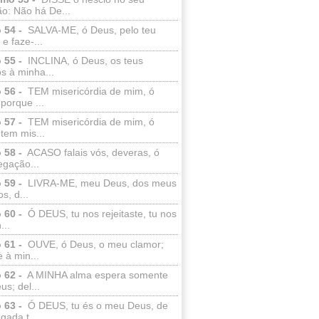
o: Não há De...
 54 -
SALVA-ME, ó Deus, pelo teu
e faze-...
 55 -
INCLINA, ó Deus, os teus
s à minha...
 56 -
TEM misericórdia de mim, ó
porque ...
 57 -
TEM misericórdia de mim, ó
tem mis...
 58 -
ACASO falais vós, deveras, ó
egação...
 59 -
LIVRA-ME, meu Deus, dos meus
s, d...
 60 -
Ó DEUS, tu nos rejeitaste, tu nos
...
 61 -
OUVE, ó Deus, o meu clamor;
 à min...
 62 -
A MINHA alma espera somente
s; del...
 63 -
Ó DEUS, tu és o meu Deus, de
ada t...