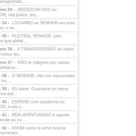
ransgressão ...
lmo 33 -
REGOZIJAI-VOS no
, vós justos, poi...
 34 -
LOUVAREI ao SENHOR em todo
o; o se...
 35 -
PLEITEIA, SENHOR, com
s que pleite...
lmo 36 -
A TRANSGRESSÃO do ímpio
 íntimo do...
lmo 37 -
NÃO te indignes por causa
lfeitore...
 38 -
Ó SENHOR, não me repreendas
ira, ...
 39 -
EU disse: Guardarei os meus
os par...
 40 -
ESPEREI com paciência no
R, e ele s...
 41 -
BEM-AVENTURADO é aquele
ende ao po...
 42 -
ASSIM como o cervo brama
correntes...