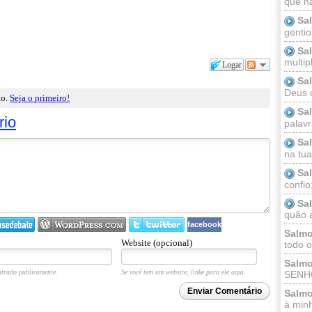
que n
Sa
gentio
Sa
multip
Logar
Sa
Deus 
to.
Seja o primeiro!
Sa
rio
palav
Sa
na tua 
Sa
confio
Sa
quão a
facebook
Salmo
Website (opcional)
todo o
Salmo
trado publicamente.
Se você tem um website, linke para ele aqui.
SENHO
Enviar Comentário
Salmo
à minh