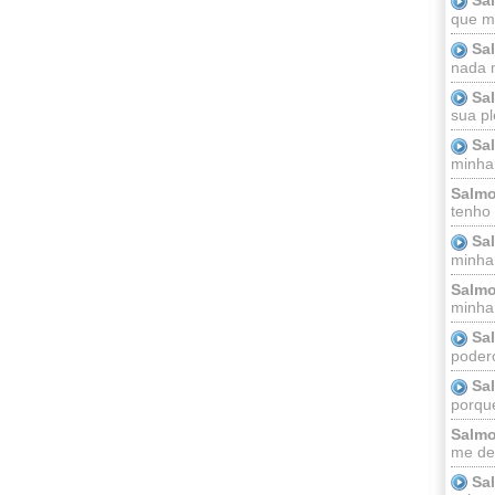
que m
Sa
nada m
Sa
sua pl
Sa
minha
Salmo
tenho
Sa
minha 
Salmo
minha;
Sa
podero
Sa
porque
Salmo
me dei
Sa