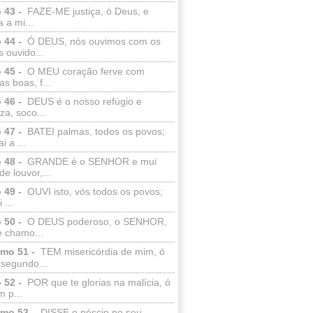
 43 -
FAZE-ME justiça, ó Deus, e
a a mi...
 44 -
Ó DEUS, nós ouvimos com os
 ouvido...
 45 -
O MEU coração ferve com
as boas, f...
 46 -
DEUS é o nosso refúgio e
eza, soco...
 47 -
BATEI palmas, todos os povos;
i a ...
 48 -
GRANDE é o SENHOR e mui
de louvor,...
 49 -
OUVI isto, vós todos os povos;
 ...
 50 -
O DEUS poderoso, o SENHOR,
e chamo...
lmo 51 -
TEM misericórdia de mim, ó
 segundo...
 52 -
POR que te glorias na malícia, ó
 p...
lmo 53 -
DISSE o néscio no seu