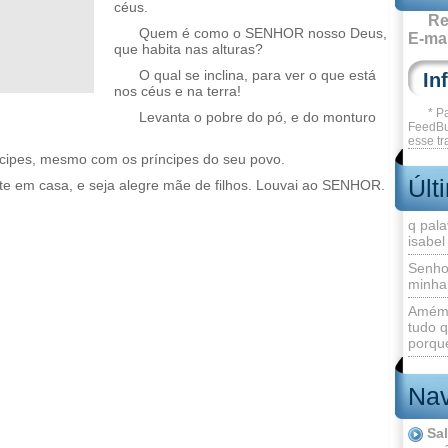
céus.
Re
Quem é como o SENHOR nosso Deus,
E-mai
que habita nas alturas?
O qual se inclina, para ver o que está
nos céus e na terra!
* P
Levanta o pobre do pó, e do monturo
FeedBu
esse tr
ncipes, mesmo com os príncipes do seu povo.
Últ
ite em casa, e seja alegre mãe de filhos. Louvai ao SENHOR.
q pala
isabel
Senho
minha
Amém 
tudo q
porque
Nav
Sa