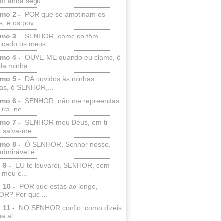
ão anda segu...
lmo 2 -
POR que se amotinam os
s, e os pov...
lmo 3 -
SENHOR, como se têm
licado os meus...
lmo 4 -
OUVE-ME quando eu clamo, ó
da minha...
lmo 5 -
DÁ ouvidos às minhas
ras, ó SENHOR,...
lmo 6 -
SENHOR, não me repreendas
ira, ne...
lmo 7 -
SENHOR meu Deus, em ti
; salva-me ...
lmo 8 -
Ó SENHOR, Senhor nosso,
dmirável é...
 9 -
EU te louvarei, SENHOR, com
 meu c...
 10 -
POR que estás ao longe,
R? Por que ...
 11 -
NO SENHOR confio; como dizeis
a al...