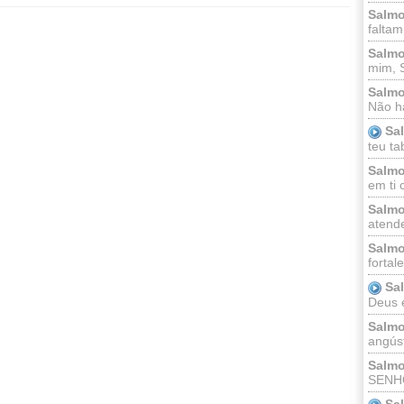
Salmo
faltam
Salmo
mim, 
Salmo
Não há
Sa
teu ta
Salmo
em ti 
Salmo
atende
Salmo
fortal
Sa
Deus e 
Salmo
angúst
Salmo
SENHO
Sa