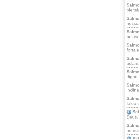
Salmo
pleitei
Salmo
nossos
Salmo
palavr
Salmo
fortal
Salmo
aclama
Salmo
digno 
Salmo
inclinai
Salmo
falou 
Sa
Deus,
Salmo
homem
Sa