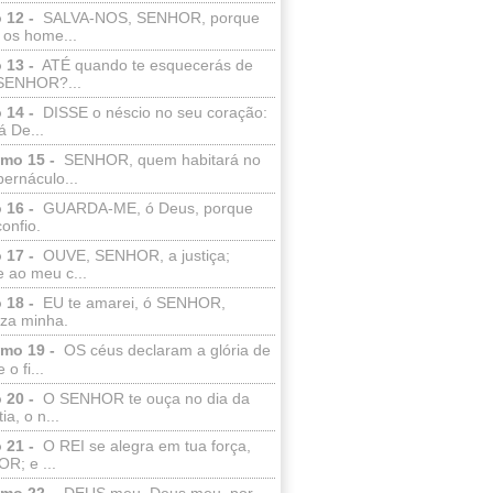
 12 -
SALVA-NOS, SENHOR, porque
 os home...
 13 -
ATÉ quando te esquecerás de
SENHOR?...
 14 -
DISSE o néscio no seu coração:
 De...
lmo 15 -
SENHOR, quem habitará no
bernáculo...
 16 -
GUARDA-ME, ó Deus, porque
confio.
 17 -
OUVE, SENHOR, a justiça;
 ao meu c...
 18 -
EU te amarei, ó SENHOR,
eza minha.
lmo 19 -
OS céus declaram a glória de
o fi...
 20 -
O SENHOR te ouça no dia da
ia, o n...
 21 -
O REI se alegra em tua força,
R; e ...
lmo 22 -
DEUS meu, Deus meu, por