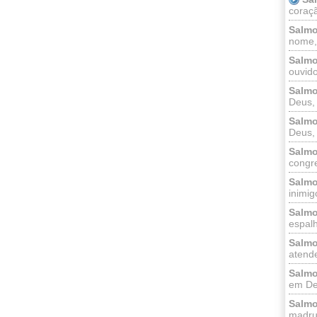
coraçã
Salmo
nome, 
Salmo
ouvido
Salmo
Deus, 
Salmo
Deus, 
Salmo
congr
Salmo
inimigo
Salmo
espalh
Salmo
atende
Salmo
em Deu
Salmo
madrug