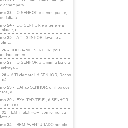
e desampara...
lmo 23 -
O SENHOR é o meu pastor,
e faltará...
lmo 24 -
DO SENHOR é a terra e a
enitude, o...
lmo 25 -
A TI, SENHOR, levanto a
 alma.
 26 -
JULGA-ME, SENHOR, pois
 andado em m...
lmo 27 -
O SENHOR é a minha luz e a
salvaçã...
 28 -
A TI clamarei, ó SENHOR, Rocha
 nã...
lmo 29 -
DAI ao SENHOR, ó filhos dos
sos, d...
lmo 30 -
EXALTAR-TE-EI, ó SENHOR,
 tu me ex...
 31 -
EM ti, SENHOR, confio; nunca
xes c...
lmo 32 -
BEM-AVENTURADO aquele