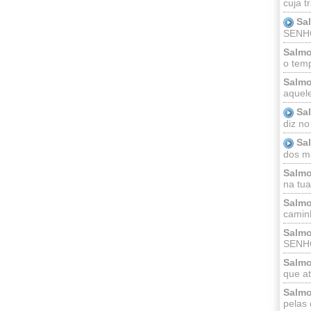
cuja t
Sa
SENHOR
Salmo
o temp
Salmo
aquele
Sa
diz no
Sa
dos ma
Salmo
na tua 
Salmo
caminh
Salmo
SENHO
Salmo
que at
Salmo
pelas 