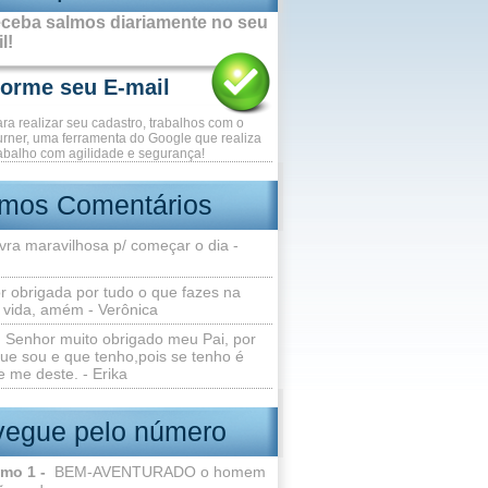
ceba salmos diariamente no seu
l!
ara realizar seu cadastro, trabalhos com o
rner, uma ferramenta do Google que realiza
abalho com agilidade e segurança!
imos Comentários
vra maravilhosa p/ começar o dia -
r obrigada por tudo o que fazes na
 vida, amém - Verônica
Senhor muito obrigado meu Pai, por
ue sou e que tenho,pois se tenho é
 me deste. - Erika
egue pelo número
lmo 1 -
BEM-AVENTURADO o homem