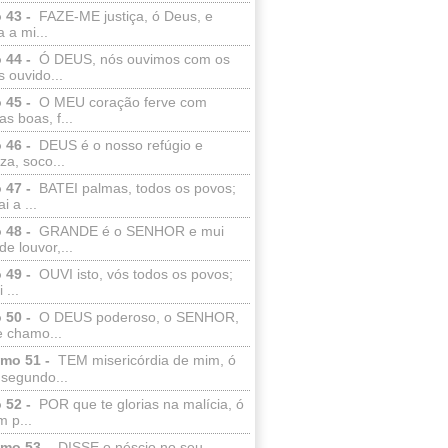
 43 -
FAZE-ME justiça, ó Deus, e
a a mi...
 44 -
Ó DEUS, nós ouvimos com os
 ouvido...
 45 -
O MEU coração ferve com
as boas, f...
 46 -
DEUS é o nosso refúgio e
eza, soco...
 47 -
BATEI palmas, todos os povos;
i a ...
 48 -
GRANDE é o SENHOR e mui
de louvor,...
 49 -
OUVI isto, vós todos os povos;
 ...
 50 -
O DEUS poderoso, o SENHOR,
e chamo...
lmo 51 -
TEM misericórdia de mim, ó
 segundo...
 52 -
POR que te glorias na malícia, ó
 p...
lmo 53 -
DISSE o néscio no seu