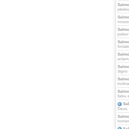
Salmo
pleitei
Salmo
nossos
Salmo
palavr
Salmo
fortal
Salmo
aclama
Salmo
digno 
Salmo
inclinai
Salmo
falou 
Sa
Deus,
Salmo
homem
Sa