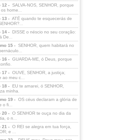
 12 -
SALVA-NOS, SENHOR, porque
 os home...
 13 -
ATÉ quando te esquecerás de
SENHOR?...
 14 -
DISSE o néscio no seu coração:
 De...
lmo 15 -
SENHOR, quem habitará no
bernáculo...
 16 -
GUARDA-ME, ó Deus, porque
confio.
 17 -
OUVE, SENHOR, a justiça;
 ao meu c...
 18 -
EU te amarei, ó SENHOR,
eza minha.
lmo 19 -
OS céus declaram a glória de
o fi...
 20 -
O SENHOR te ouça no dia da
ia, o n...
 21 -
O REI se alegra em tua força,
R; e ...
lmo 22 -
DEUS meu, Deus meu, por