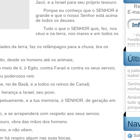
Jacó, e a Israel para seu próprio tesouro.
Re
Porque eu conheço que o SENHOR é
E-mai
grande e que o nosso Senhor está acima
de todos os deuses.
Tudo o que o SENHOR quis, fez, nos
céus e na terra, nos mares e em todos os
* P
FeedBu
esse tr
ades da terra; faz os relâmpagos para a chuva; tira os
Últ
ito, desde os homens até os animais;
 meio de ti, ó Egito, contra Faraó e contra os seus servos;
q pala
isabel
ou poderosos reis:
Senho
e, rei de Basã, e a todos os reinos de Canaã;
minha
 herança a Israel, seu povo.
Amém 
petuamente, e a tua memória, ó SENHOR, de geração em
tudo q
porque
, e se arrependerá com respeito aos seus servos.
e ouro, obra das mãos dos homens.
Nav
hos, e não vêem,
Sa
 há respiro algum nas suas bocas.