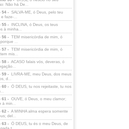
o: Não há De...
 54 -
SALVA-ME, ó Deus, pelo teu
e faze-...
 55 -
INCLINA, ó Deus, os teus
s à minha...
 56 -
TEM misericórdia de mim, ó
porque ...
 57 -
TEM misericórdia de mim, ó
tem mis...
 58 -
ACASO falais vós, deveras, ó
egação...
 59 -
LIVRA-ME, meu Deus, dos meus
s, d...
 60 -
Ó DEUS, tu nos rejeitaste, tu nos
...
 61 -
OUVE, ó Deus, o meu clamor;
 à min...
 62 -
A MINHA alma espera somente
s; del...
 63 -
Ó DEUS, tu és o meu Deus, de
ada t...