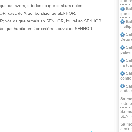
que n
que os fazem, e todos os que confiam neles.
Sa
HOR; casa de Arão, bendizei ao SENHOR;
gentio
OR; vós os que temeis ao SENHOR, louvai ao SENHOR.
Sa
multip
ão, que habita em Jerusalém. Louvai ao SENHOR.
Sa
Deus 
Sa
palav
Sa
na tua 
Sa
confio
Sa
quão a
Salmo
todo o
Salmo
SENHO
Salmo
à minh