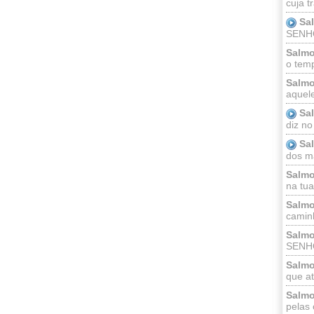
cuja t
Sa
SENHOR
Salmo
o temp
Salmo
aquele
Sa
diz no
Sa
dos ma
Salmo
na tua 
Salmo
caminh
Salmo
SENHO
Salmo
que at
Salmo
pelas 