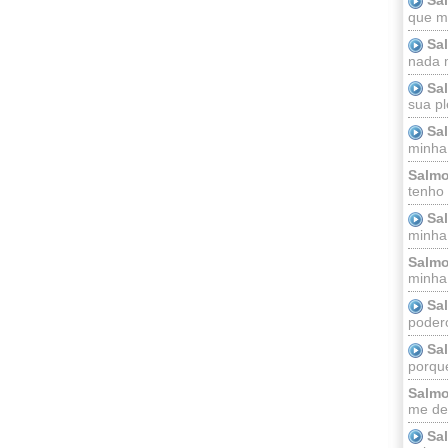
que m
Sa
nada m
Sa
sua pl
Sa
minha
Salmo
tenho
Sa
minha 
Salmo
minha;
Sa
podero
Sa
porque
Salmo
me dei
Sa