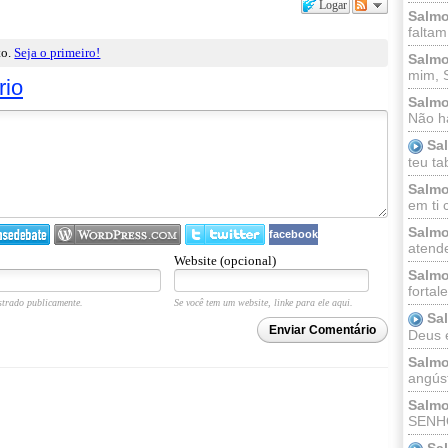
Logar
Salmo
faltam
to.
Seja o primeiro!
Salmo
mim, 
rio
Salmo
Não há
Sa
teu ta
Salmo
em ti 
Salmo
facebook
atende
Website (opcional)
Salmo
fortal
trado publicamente.
Se você tem um website, linke para ele aqui.
Sa
Enviar Comentário
Deus e 
Salmo
angúst
Salmo
SENHO
Sa