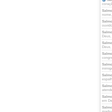
coraçã
Salmo
nome, 
Salmo
ouvido
Salmo
Deus, 
Salmo
Deus, 
Salmo
congr
Salmo
inimigo
Salmo
espalh
Salmo
atende
Salmo
em Deu
Salmo
madrug