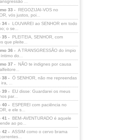
ransgressão ...
lmo 33 -
REGOZIJAI-VOS no
, vós justos, poi...
 34 -
LOUVAREI ao SENHOR em todo
o; o se...
 35 -
PLEITEIA, SENHOR, com
s que pleite...
lmo 36 -
A TRANSGRESSÃO do ímpio
 íntimo do...
lmo 37 -
NÃO te indignes por causa
lfeitore...
 38 -
Ó SENHOR, não me repreendas
ira, ...
 39 -
EU disse: Guardarei os meus
os par...
 40 -
ESPEREI com paciência no
R, e ele s...
 41 -
BEM-AVENTURADO é aquele
ende ao po...
 42 -
ASSIM como o cervo brama
correntes...