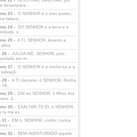
e desampara...
lmo 23 -
O SENHOR é o meu pastor,
e faltará...
lmo 24 -
DO SENHOR é a terra e a
enitude, o...
lmo 25 -
A TI, SENHOR, levanto a
 alma.
 26 -
JULGA-ME, SENHOR, pois
 andado em m...
lmo 27 -
O SENHOR é a minha luz e a
salvaçã...
 28 -
A TI clamarei, ó SENHOR, Rocha
 nã...
lmo 29 -
DAI ao SENHOR, ó filhos dos
sos, d...
lmo 30 -
EXALTAR-TE-EI, ó SENHOR,
 tu me ex...
 31 -
EM ti, SENHOR, confio; nunca
xes c...
lmo 32 -
BEM-AVENTURADO aquele