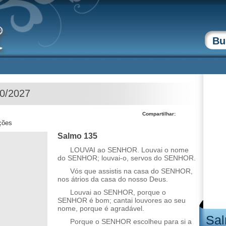
10/2027
Compartilhar:
ções
Salmo 135
LOUVAI ao SENHOR. Louvai o nome
do SENHOR; louvai-o, servos do SENHOR.
Vós que assistis na casa do SENHOR,
nos átrios da casa do nosso Deus.
Louvai ao SENHOR, porque o
SENHOR é bom; cantai louvores ao seu
nome, porque é agradável.
Sal
Porque o SENHOR escolheu para si a