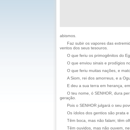
abismos.
Faz subir os vapores das extremid
ventos dos seus tesouros.
O que feriu os primogênitos do Eg
O que enviou sinais e prodígios no
O que feriu muitas nações, e mat
A Siom, rei dos amorreus, e a Ogu
E deu a sua terra em herança, em
O teu nome, ó SENHOR, dura per
geração.
Pois o SENHOR julgará o seu povo
Os ídolos dos gentios são prata 
Têm boca, mas não falam; têm ol
Têm ouvidos, mas não ouvem, nem