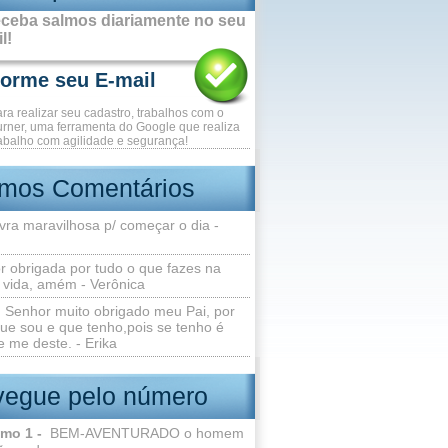
ceba salmos diariamente no seu
l!
ara realizar seu cadastro, trabalhos com o
rner, uma ferramenta do Google que realiza
abalho com agilidade e segurança!
imos Comentários
vra maravilhosa p/ começar o dia -
r obrigada por tudo o que fazes na
 vida, amém - Verônica
Senhor muito obrigado meu Pai, por
ue sou e que tenho,pois se tenho é
 me deste. - Erika
egue pelo número
lmo 1 -
BEM-AVENTURADO o homem