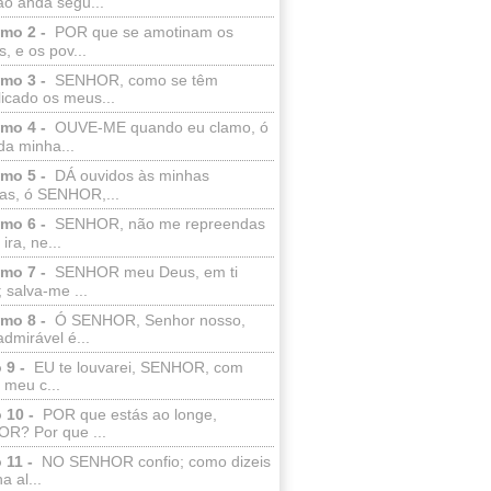
ão anda segu...
lmo 2 -
POR que se amotinam os
s, e os pov...
lmo 3 -
SENHOR, como se têm
licado os meus...
lmo 4 -
OUVE-ME quando eu clamo, ó
da minha...
lmo 5 -
DÁ ouvidos às minhas
ras, ó SENHOR,...
lmo 6 -
SENHOR, não me repreendas
ira, ne...
lmo 7 -
SENHOR meu Deus, em ti
; salva-me ...
lmo 8 -
Ó SENHOR, Senhor nosso,
dmirável é...
 9 -
EU te louvarei, SENHOR, com
 meu c...
 10 -
POR que estás ao longe,
R? Por que ...
 11 -
NO SENHOR confio; como dizeis
a al...