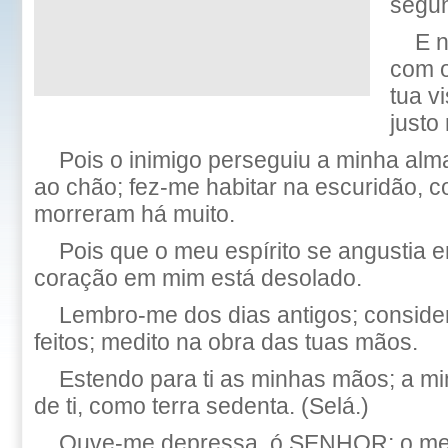
segun
E n
com o
tua v
justo
Pois o inimigo perseguiu a minha alm
ao chão; fez-me habitar na escuridão, 
morreram há muito.
Pois que o meu espírito se angustia 
coração em mim está desolado.
Lembro-me dos dias antigos; consider
feitos; medito na obra das tuas mãos.
Estendo para ti as minhas mãos; a m
de ti, como terra sedenta. (Selá.)
Ouve-me depressa, ó SENHOR; o meu