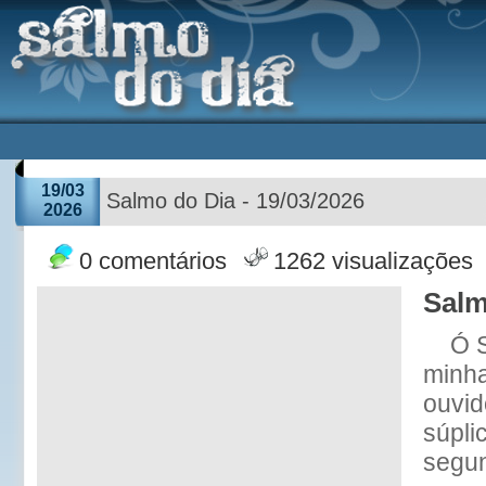
19/03
Salmo do Dia - 19/03/2026
2026
0 comentários
1262 visualizações
Salm
Ó 
minha
ouvid
súpli
segun