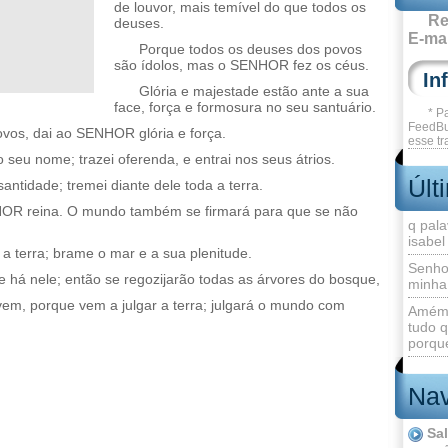
de louvor, mais temível do que todos os
Re
deuses.
E-mai
Porque todos os deuses dos povos
são ídolos, mas o SENHOR fez os céus.
Glória e majestade estão ante a sua
face, força e formosura no seu santuário.
* P
FeedBu
vos, dai ao SENHOR glória e força.
esse tr
seu nome; trazei oferenda, e entrai nos seus átrios.
Últ
tidade; tremei diante dele toda a terra.
NHOR reina. O mundo também se firmará para que se não
q pala
isabel
 a terra; brame o mar e a sua plenitude.
Senho
 há nele; então se regozijarão todas as árvores do bosque,
minha
m, porque vem a julgar a terra; julgará o mundo com
Amém 
.
tudo q
porque
Nav
Sa