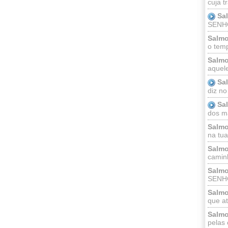
cuja t
Sa
SENHOR
Salmo
o temp
Salmo
aquele
Sa
diz no
Sa
dos ma
Salmo
na tua 
Salmo
caminh
Salmo
SENHO
Salmo
que at
Salmo
pelas 