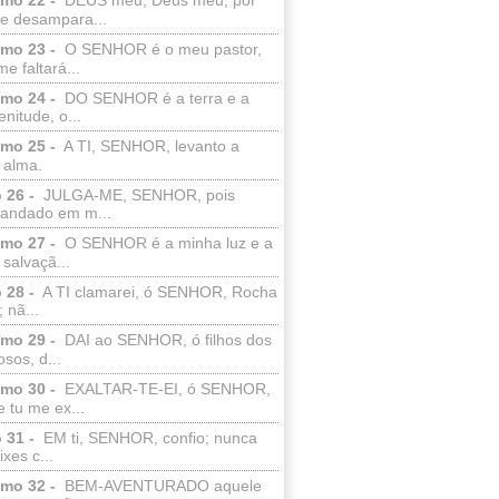
e desampara...
lmo 23 -
O SENHOR é o meu pastor,
e faltará...
lmo 24 -
DO SENHOR é a terra e a
enitude, o...
lmo 25 -
A TI, SENHOR, levanto a
 alma.
 26 -
JULGA-ME, SENHOR, pois
 andado em m...
lmo 27 -
O SENHOR é a minha luz e a
salvaçã...
 28 -
A TI clamarei, ó SENHOR, Rocha
 nã...
lmo 29 -
DAI ao SENHOR, ó filhos dos
sos, d...
lmo 30 -
EXALTAR-TE-EI, ó SENHOR,
 tu me ex...
 31 -
EM ti, SENHOR, confio; nunca
xes c...
lmo 32 -
BEM-AVENTURADO aquele