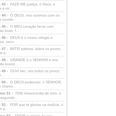
 43 -
FAZE-ME justiça, ó Deus, e
a a mi...
 44 -
Ó DEUS, nós ouvimos com os
 ouvido...
 45 -
O MEU coração ferve com
as boas, f...
 46 -
DEUS é o nosso refúgio e
eza, soco...
 47 -
BATEI palmas, todos os povos;
i a ...
 48 -
GRANDE é o SENHOR e mui
de louvor,...
 49 -
OUVI isto, vós todos os povos;
 ...
 50 -
O DEUS poderoso, o SENHOR,
e chamo...
lmo 51 -
TEM misericórdia de mim, ó
 segundo...
 52 -
POR que te glorias na malícia, ó
 p...
lmo 53 -
DISSE o néscio no seu