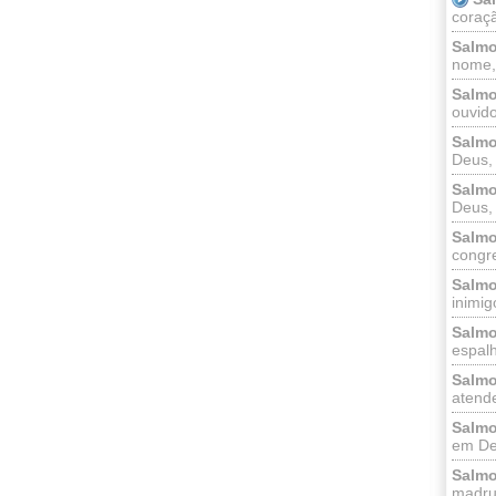
coraçã
Salmo
nome, 
Salmo
ouvido
Salmo
Deus, 
Salmo
Deus, 
Salmo
congr
Salmo
inimigo
Salmo
espalh
Salmo
atende
Salmo
em Deu
Salmo
madrug