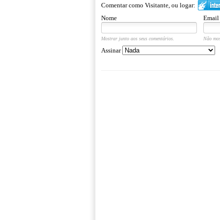
Comentar como Visitante, ou logar:
Nome
Email
Mostrar junto aos seus comentários.
Não mos
Assinar