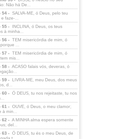
o: Não há De...
 54 -
SALVA-ME, ó Deus, pelo teu
e faze-...
 55 -
INCLINA, ó Deus, os teus
s à minha...
 56 -
TEM misericórdia de mim, ó
porque ...
 57 -
TEM misericórdia de mim, ó
tem mis...
 58 -
ACASO falais vós, deveras, ó
egação...
 59 -
LIVRA-ME, meu Deus, dos meus
s, d...
 60 -
Ó DEUS, tu nos rejeitaste, tu nos
...
 61 -
OUVE, ó Deus, o meu clamor;
 à min...
 62 -
A MINHA alma espera somente
s; del...
 63 -
Ó DEUS, tu és o meu Deus, de
ada t...