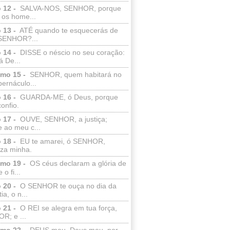
 12 -
SALVA-NOS, SENHOR, porque
 os home...
 13 -
ATÉ quando te esquecerás de
SENHOR?...
 14 -
DISSE o néscio no seu coração:
 De...
lmo 15 -
SENHOR, quem habitará no
bernáculo...
 16 -
GUARDA-ME, ó Deus, porque
confio.
 17 -
OUVE, SENHOR, a justiça;
 ao meu c...
 18 -
EU te amarei, ó SENHOR,
eza minha.
lmo 19 -
OS céus declaram a glória de
o fi...
 20 -
O SENHOR te ouça no dia da
ia, o n...
 21 -
O REI se alegra em tua força,
R; e ...
lmo 22 -
DEUS meu, Deus meu, por