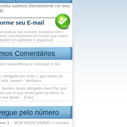
ceba salmos diariamente no seu
l!
ara realizar seu cadastro, trabalhos com o
rner, uma ferramenta do Google que realiza
abalho com agilidade e segurança!
imos Comentários
vra maravilhosa p/ começar o dia -
r obrigada por tudo o que fazes na
 vida, amém - Verônica
Senhor muito obrigado meu Pai, por
ue sou e que tenho,pois se tenho é
 me deste. - Erika
egue pelo número
lmo 1 -
BEM-AVENTURADO o homem