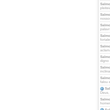
Salmo
pleitei
Salmo
nossos
Salmo
palavr
Salmo
fortal
Salmo
aclama
Salmo
digno 
Salmo
inclinai
Salmo
falou 
Sa
Deus,
Salmo
homem
Sa