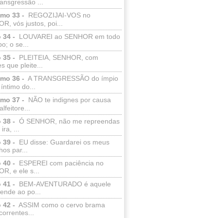
ransgressão ...
lmo 33 -
REGOZIJAI-VOS no
, vós justos, poi...
 34 -
LOUVAREI ao SENHOR em todo
o; o se...
 35 -
PLEITEIA, SENHOR, com
s que pleite...
lmo 36 -
A TRANSGRESSÃO do ímpio
 íntimo do...
lmo 37 -
NÃO te indignes por causa
lfeitore...
 38 -
Ó SENHOR, não me repreendas
ira, ...
 39 -
EU disse: Guardarei os meus
os par...
 40 -
ESPEREI com paciência no
R, e ele s...
 41 -
BEM-AVENTURADO é aquele
ende ao po...
 42 -
ASSIM como o cervo brama
correntes...