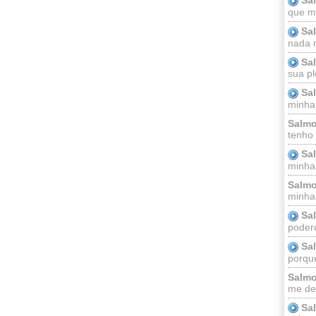
que m
Sa
nada m
Sa
sua pl
Sa
minha
Salmo
tenho
Sa
minha 
Salmo
minha;
Sa
podero
Sa
porque
Salmo
me dei
Sa