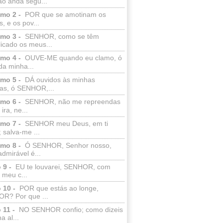
ão anda segu...
lmo 2 -
POR que se amotinam os
s, e os pov...
lmo 3 -
SENHOR, como se têm
licado os meus...
lmo 4 -
OUVE-ME quando eu clamo, ó
da minha...
lmo 5 -
DÁ ouvidos às minhas
ras, ó SENHOR,...
lmo 6 -
SENHOR, não me repreendas
ira, ne...
lmo 7 -
SENHOR meu Deus, em ti
; salva-me ...
lmo 8 -
Ó SENHOR, Senhor nosso,
dmirável é...
 9 -
EU te louvarei, SENHOR, com
 meu c...
 10 -
POR que estás ao longe,
R? Por que ...
 11 -
NO SENHOR confio; como dizeis
a al...