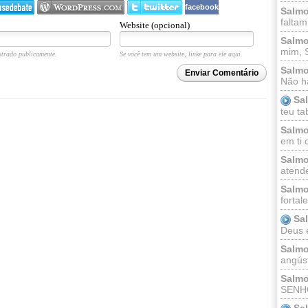
facebook
Salmo
faltam
Website (opcional)
Salmo
mim, 
trado publicamente.
Se você tem um website, linke para ele aqui.
Salmo
Enviar Comentário
Não há
Sa
teu ta
Salmo
em ti 
Salmo
atende
Salmo
fortal
Sa
Deus e 
Salmo
angúst
Salmo
SENHO
Sa