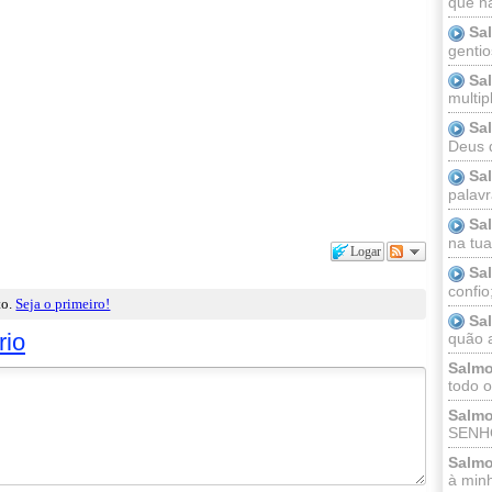
que n
Sa
gentio
Sa
multip
Sa
Deus 
Sa
palav
Sa
na tua 
Logar
Sa
confio
to.
Seja o primeiro!
Sa
rio
quão a
Salmo
todo o
Salmo
SENHO
Salmo
à minh