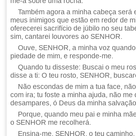
me-á sobre uma rocha.
Também agora a minha cabeça será e
meus inimigos que estão em redor de mi
oferecerei sacrifício de júbilo no seu tab
sim, cantarei louvores ao SENHOR.
Ouve, SENHOR, a minha voz quando
piedade de mim, e responde-me.
Quando tu disseste: Buscai o meu ro
disse a ti: O teu rosto, SENHOR, buscar
Não escondas de mim a tua face, não 
com ira; tu foste a minha ajuda, não m
desampares, ó Deus da minha salvação
Porque, quando meu pai e minha mã
o SENHOR me recolherá.
Ensina-me, SENHOR, o teu caminho, 