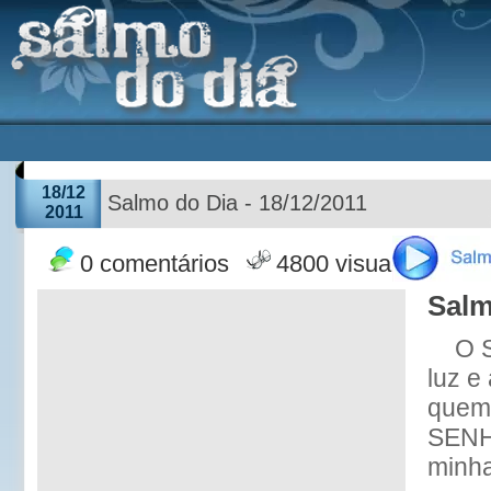
18/12
Salmo do Dia - 18/12/2011
2011
0 comentários
4800 visualizações
Salm
O 
luz e
quem
SENH
minha