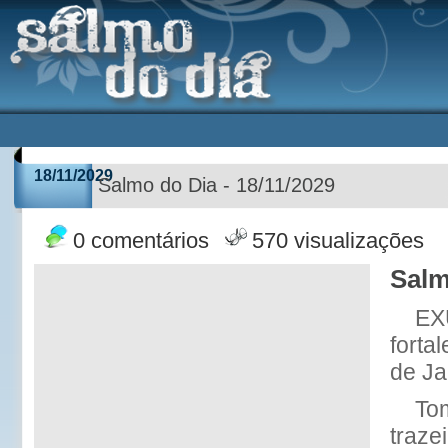
18/11/2029
Salmo do Dia - 18/11/2029
0 comentários
570 visualizações
Salm
EX
forta
de Ja
To
traze