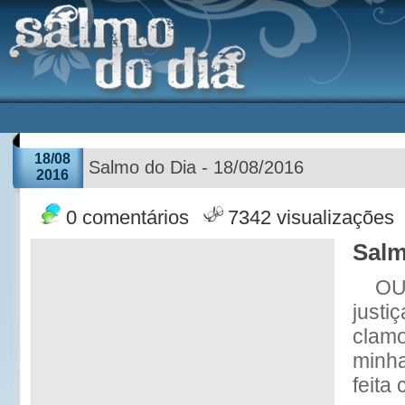
18/08
Salmo do Dia - 18/08/2016
2016
0 comentários
7342 visualizações
Salm
OU
justi
clamo
minha
feita