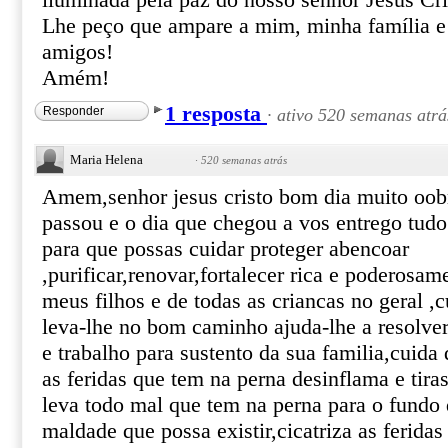
iluminada pela paz do nosso senhor Jesus Cri
Lhe peço que ampare a mim, minha família e
amigos!
Amém!
1 resposta
Responder
·
ativo 520 semanas atrá
Maria Helena
·
520 semanas atrás
Amem,senhor jesus cristo bom dia muito oobr
passou e o dia que chegou a vos entrego tudo
para que possas cuidar proteger abencoar
,purificar,renovar,fortalecer rica e poderosa
meus filhos e de todas as criancas no geral 
leva-lhe no bom caminho ajuda-lhe a resolve
e trabalho para sustento da sua familia,cuida
as feridas que tem na perna desinflama e tiras
leva todo mal que tem na perna para o fundo
maldade que possa existir,cicatriza as ferida