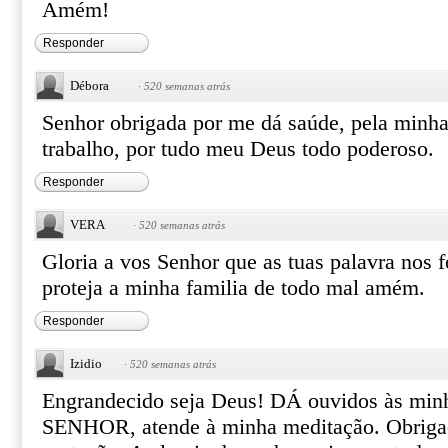
Amém!
Responder
Débora
·
520 semanas atrás
Senhor obrigada por me dá saúde, pela minha
trabalho, por tudo meu Deus todo poderoso.
Responder
VERA
·
520 semanas atrás
Gloria a vos Senhor que as tuas palavra nos f
proteja a minha familia de todo mal amém.
Responder
Izidio
·
520 semanas atrás
Engrandecido seja Deus! DÁ ouvidos às minh
SENHOR, atende à minha meditação. Obrigad