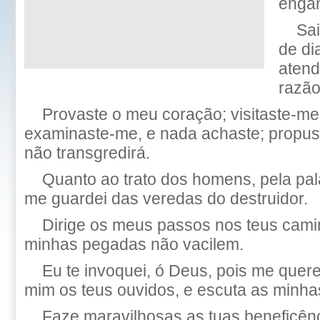
enga
Sa
de di
atend
razão
Provaste o meu coração; visitaste-me 
examinaste-me, e nada achaste; propus
não transgredirá.
Quanto ao trato dos homens, pela pal
me guardei das veredas do destruidor.
Dirige os meus passos nos teus cami
minhas pegadas não vacilem.
Eu te invoquei, ó Deus, pois me queres
mim os teus ouvidos, e escuta as minha
Faze maravilhosas as tuas beneficênci