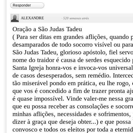
Responder
ALEXANDRE
·
520 semanas atrás
Oração a São Judas Tadeu
( Para ser ditas em grandes aflições, quando
desamparados de todo socorro visível ou par
São Judas Tadeu, glorioso apóstolo, fiel serv
nome do traidor é causa de serdes esquecido 
Santa Igreja honra-vos e invoca-vos univers
de casos desesperados, sem remédio. Interce
tão miserável pondo em prática, eu lhe rogo, o
que vos é concedido a fim de trazer pronta aj
é quase impossível. Vinde valer-me nessa gr
que eu possa receber as consolações e socor
minhas aflições, necessidades e sofrimentos, 
dizer à graça que deseja obter...) e que poss
convosco e todos os eleitos por toda a eterni