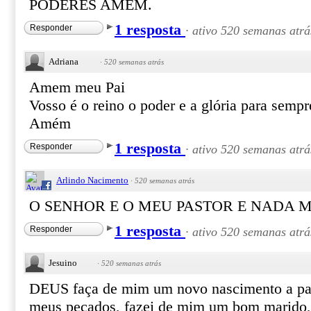
PODERES AMEM.
1 resposta
Responder
·
ativo 520 semanas atrá
Adriana
·
520 semanas atrás
Amem meu Pai
Vosso é o reino o poder e a glória para sempr
Amém
1 resposta
Responder
·
ativo 520 semanas atrá
Arlindo Nacimento
·
520 semanas atrás
O SENHOR E O MEU PASTOR E NADA M
1 resposta
Responder
·
ativo 520 semanas atrá
Jesuino
·
520 semanas atrás
DEUS faça de mim um novo nascimento a part
meus pecados, fazei de mim um bom marido