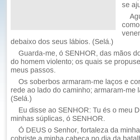
se aj
Ag
como 
venen
debaixo dos seus lábios. (Selá.)
Guarda-me, ó SENHOR, das mãos do
do homem violento; os quais se propuse
meus passos.
Os soberbos armaram-me laços e cor
rede ao lado do caminho; armaram-me l
(Selá.)
Eu disse ao SENHOR: Tu és o meu D
minhas súplicas, ó SENHOR.
Ó DEUS o Senhor, fortaleza da minha
cobriste a minha cabeça no dia da batal