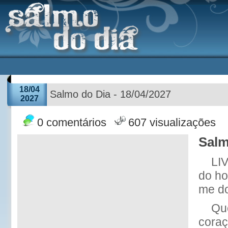
18/04
Salmo do Dia - 18/04/2027
2027
0 comentários
607 visualizações
Salm
LI
do h
me do
Qu
coraç