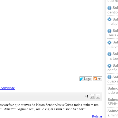
que n
Sa
gentio
Sa
multip
Sa
Deus 
Sa
palav
Sa
na tua 
Sa
confio
Sa
Logar
quão a
 Atividade
Salmo
todo o
+1
Salmo
SENHO
os vocês e que através do Nosso Senhor Jesus Cristo todos tenham um
 Amém!!! Vigiai e orai, orai e vigiai assim disse o Senhor!!!
Salmo
à minh
Relatar