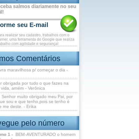
ceba salmos diariamente no seu
l!
ara realizar seu cadastro, trabalhos com o
rner, uma ferramenta do Google que realiza
abalho com agilidade e segurança!
imos Comentários
vra maravilhosa p/ começar o dia -
r obrigada por tudo o que fazes na
 vida, amém - Verônica
Senhor muito obrigado meu Pai, por
ue sou e que tenho,pois se tenho é
 me deste. - Erika
egue pelo número
lmo 1 -
BEM-AVENTURADO o homem