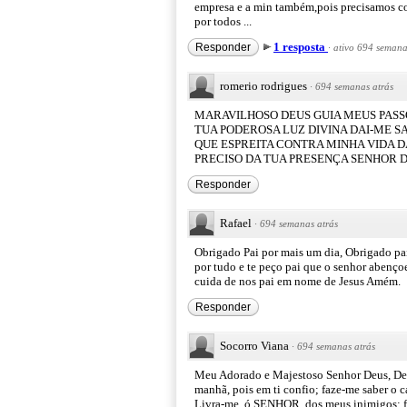
empresa e a min também,pois precisamos co
por todos ...
1 resposta
Responder
·
ativo 694 semana
romerio rodrigues
·
694 semanas atrás
MARAVILHOSO DEUS GUIA MEUS PASS
TUA PODEROSA LUZ DIVINA DAI-ME S
QUE ESPREITA CONTRA MINHA VIDA D
PRECISO DA TUA PRESENÇA SENHOR 
Responder
Rafael
·
694 semanas atrás
Obrigado Pai por mais um dia, Obrigado pai
por tudo e te peço pai que o senhor abençoe
cuida de nos pai em nome de Jesus Amém.
Responder
Socorro Viana
·
694 semanas atrás
Meu Adorado e Majestoso Senhor Deus, Deus
manhã, pois em ti confio; faze-me saber o 
Livra-me, ó SENHOR, dos meus inimigos; fuj