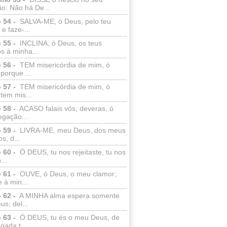
o: Não há De...
 54 -
SALVA-ME, ó Deus, pelo teu
e faze-...
 55 -
INCLINA, ó Deus, os teus
s à minha...
 56 -
TEM misericórdia de mim, ó
porque ...
 57 -
TEM misericórdia de mim, ó
tem mis...
 58 -
ACASO falais vós, deveras, ó
egação...
 59 -
LIVRA-ME, meu Deus, dos meus
s, d...
 60 -
Ó DEUS, tu nos rejeitaste, tu nos
...
 61 -
OUVE, ó Deus, o meu clamor;
 à min...
 62 -
A MINHA alma espera somente
s; del...
 63 -
Ó DEUS, tu és o meu Deus, de
ada t...