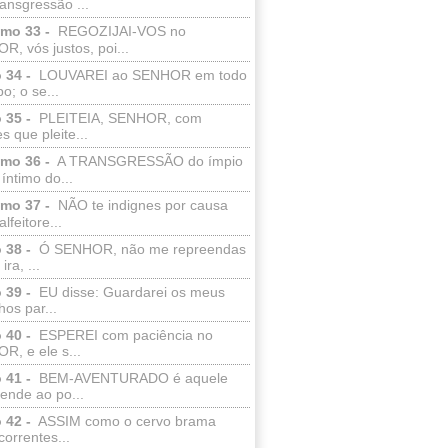
ransgressão ...
lmo 33 -
REGOZIJAI-VOS no
, vós justos, poi...
 34 -
LOUVAREI ao SENHOR em todo
o; o se...
 35 -
PLEITEIA, SENHOR, com
s que pleite...
lmo 36 -
A TRANSGRESSÃO do ímpio
 íntimo do...
lmo 37 -
NÃO te indignes por causa
lfeitore...
 38 -
Ó SENHOR, não me repreendas
ira, ...
 39 -
EU disse: Guardarei os meus
os par...
 40 -
ESPEREI com paciência no
R, e ele s...
 41 -
BEM-AVENTURADO é aquele
ende ao po...
 42 -
ASSIM como o cervo brama
correntes...