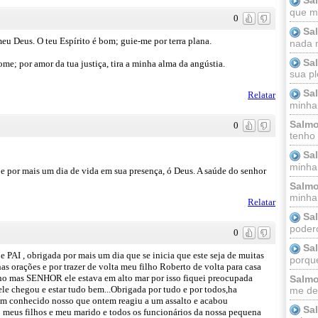
que m
0
Sa
meu Deus. O teu Espírito é bom; guie-me por terra plana.
nada m
Sa
e; por amor da tua justiça, tira a minha alma da angústia.
sua pl
Sa
Relatar
minha
Salmo
0
tenho
Sa
minha 
e por mais um dia de vida em sua presença, ó Deus. A saúde do senhor
Salmo
minha;
Relatar
Sa
podero
0
Sa
I , obrigada por mais um dia que se inicia que este seja de muitas
porque
 orações e por trazer de volta meu filho Roberto de volta para casa
alho mas SENHOR ele estava em alto mar por isso fiquei preocupada
Salmo
e chegou e estar tudo bem...Obrigada por tudo e por todos,ha
me dei
um conhecido nosso que ontem reagiu a um assalto e acabou
Sa
eus filhos e meu marido e todos os funcionários da nossa pequena