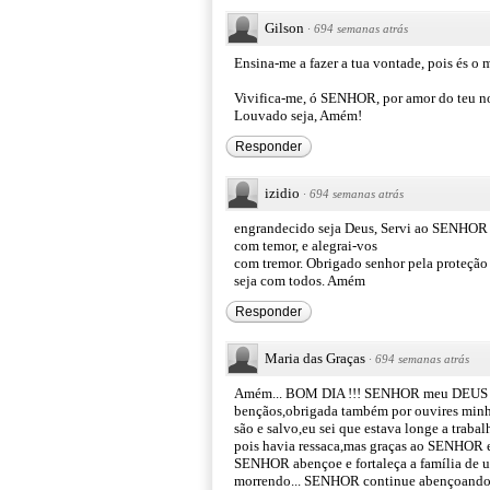
Gilson
·
694 semanas atrás
Ensina-me a fazer a tua vontade, pois és o 
Vivifica-me, ó SENHOR, por amor do teu nom
Louvado seja, Amém!
Responder
izidio
·
694 semanas atrás
engrandecido seja Deus, Servi ao SENHOR
com temor, e alegrai-vos
com tremor. Obrigado senhor pela proteção 
seja com todos. Amém
Responder
Maria das Graças
·
694 semanas atrás
Amém... BOM DIA !!! SENHOR meu DEUS e PA
bençãos,obrigada também por ouvires minhas
são e salvo,eu sei que estava longe a trab
pois havia ressaca,mas graças ao SENHOR el
SENHOR abençoe e fortaleça a família de 
morrendo... SENHOR continue abençoando m