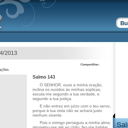
04/2013
Compartilhar:
zações
Salmo 143
Ó SENHOR, ouve a minha oração,
inclina os ouvidos às minhas súplicas;
escuta-me segundo a tua verdade, e
segundo a tua justiça.
E não entres em juízo com o teu servo,
porque à tua vista não se achará justo
nenhum vivente.
Pois o inimigo perseguiu a minha alma;
Sal
atropelou-me até ao chão; fez-me habitar