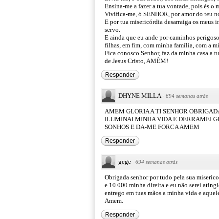
Ensina-me a fazer a tua vontade, pois és o 
Vivifica-me, ó SENHOR, por amor do teu nom
E por tua misericórdia desarraiga os meus i
servo.
E ainda que eu ande por caminhos perigoso
filhas, em fim, com minha família, com a m
Fica conosco Senhor, faz da minha casa a 
de Jesus Cristo, AMÈM!
Responder
DHYNE MILLA
·
694 semanas atrás
AMEM GLORIA A TI SENHOR OBRIGADA 
ILUMINAI MINHA VIDA E DERRAMEI 
SONHOS E DA-ME FORCA AMEM
Responder
gege
·
694 semanas atrás
Obrigada senhor por tudo pela sua miserico
e 10.000 minha direita e eu não serei ating
entrego em tuas mãos a minha vida e aquele
Amem.
Responder