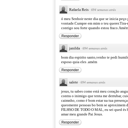
Rafaela Reis
·
694 semanas atrás
ó meu Senhoir neste dia que se inicia peço
vontade.Cumpre em mim o teu querer.Tira-me
contigo sou forte quando estou fraco.Amém
Responder
janilda
·
694 semanas atrás
bom dia espirito santo,venho te pedi humi
esposo quia eles .amém
Responder
salete
·
694 semanas atrás
jesus, tu sabes como está meu coração angu
contra o inimigo que tenta me derrubar, cu
caimnho, como é bom estar na tua presença e 
queomente pessoas bo bem se aproximem d
FILHSO DE TODO O MAL, eu sei qued és bom
amar meu grande Pai Jesus.
Responder