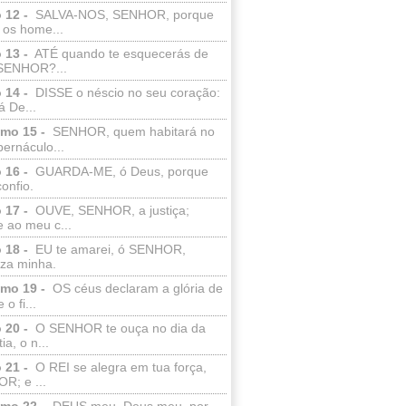
 12 -
SALVA-NOS, SENHOR, porque
 os home...
 13 -
ATÉ quando te esquecerás de
SENHOR?...
 14 -
DISSE o néscio no seu coração:
 De...
lmo 15 -
SENHOR, quem habitará no
bernáculo...
 16 -
GUARDA-ME, ó Deus, porque
confio.
 17 -
OUVE, SENHOR, a justiça;
 ao meu c...
 18 -
EU te amarei, ó SENHOR,
eza minha.
lmo 19 -
OS céus declaram a glória de
o fi...
 20 -
O SENHOR te ouça no dia da
ia, o n...
 21 -
O REI se alegra em tua força,
R; e ...
lmo 22 -
DEUS meu, Deus meu, por