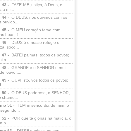
 43 -
FAZE-ME justiça, ó Deus, e
a a mi...
 44 -
Ó DEUS, nós ouvimos com os
 ouvido...
 45 -
O MEU coração ferve com
as boas, f...
 46 -
DEUS é o nosso refúgio e
eza, soco...
 47 -
BATEI palmas, todos os povos;
i a ...
 48 -
GRANDE é o SENHOR e mui
de louvor,...
 49 -
OUVI isto, vós todos os povos;
 ...
 50 -
O DEUS poderoso, o SENHOR,
e chamo...
lmo 51 -
TEM misericórdia de mim, ó
 segundo...
 52 -
POR que te glorias na malícia, ó
 p...
lmo 53 -
DISSE o néscio no seu