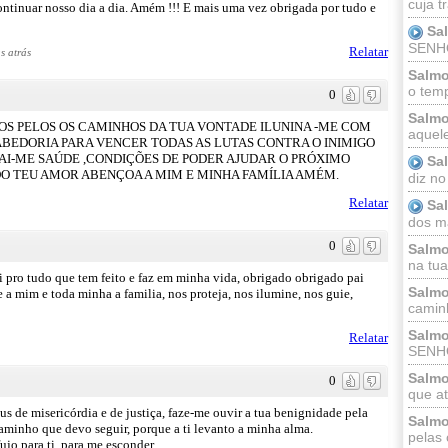
cuja t
ntinuar nosso dia a dia. Amém !!! E mais uma vez obrigada por tudo e
Sa
SENHOR
Relatar
s atrás
Salmo
o temp
0
Salmo
OS PELOS OS CAMINHOS DA TUA VONTADE ILUNINA -ME COM
aquele
ABEDORIA PARA VENCER TODAS AS LUTAS CONTRA O INIMIGO
AI-ME SAÚDE ,CONDIÇÕES DE PODER AJUDAR O PRÓXIMO
Sa
DO TEU AMOR ABENÇOA A MIM E MINHA FAMÍLIA AMÉM.
diz no
Relatar
Sa
dos ma
0
Salmo
na tua 
 pro tudo que tem feito e faz em minha vida, obrigado obrigado pai
Salmo
 a mim e toda minha a familia, nos proteja, nos ilumine, nos guie,
caminh
Salmo
Relatar
SENHO
Salmo
0
que at
 de misericórdia e de justiça, faze-me ouvir a tua benignidade pela
Salmo
caminho que devo seguir, porque a ti levanto a minha alma.
pelas 
o para ti, para me esconder.