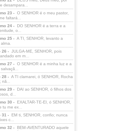
e desampara...
lmo 23 -
O SENHOR é o meu pastor,
e faltará...
lmo 24 -
DO SENHOR é a terra e a
enitude, o...
lmo 25 -
A TI, SENHOR, levanto a
 alma.
 26 -
JULGA-ME, SENHOR, pois
 andado em m...
lmo 27 -
O SENHOR é a minha luz e a
salvaçã...
 28 -
A TI clamarei, ó SENHOR, Rocha
 nã...
lmo 29 -
DAI ao SENHOR, ó filhos dos
sos, d...
lmo 30 -
EXALTAR-TE-EI, ó SENHOR,
 tu me ex...
 31 -
EM ti, SENHOR, confio; nunca
xes c...
lmo 32 -
BEM-AVENTURADO aquele