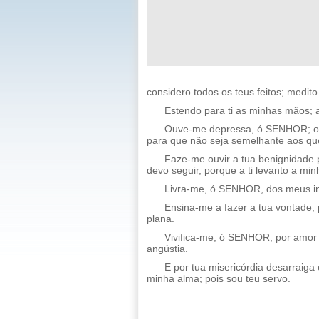
considero todos os teus feitos; medit
Estendo para ti as minhas mãos; a
Ouve-me depressa, ó SENHOR; o m
para que não seja semelhante aos qu
Faze-me ouvir a tua benignidade 
devo seguir, porque a ti levanto a mi
Livra-me, ó SENHOR, dos meus ini
Ensina-me a fazer a tua vontade, 
plana.
Vivifica-me, ó SENHOR, por amor d
angústia.
E por tua misericórdia desarraiga
minha alma; pois sou teu servo.