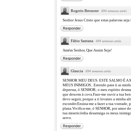
Rogerio Bressone
·
694 semanas atrás
Senhor Jesus Cristo que estas palavras sej
Responder
Fábio Santana
·
694 semanas atrás
Amém Senhor, Que Assim Seja!
Responder
Glaucia
·
694 semanas atrás
SENHOR MEU DEUS. ESTE SALMO É A M
MEUS INIMIGOS.. Estendo para ti as minhas
depressa, ó SENHOR; o meu espírito desmai
que descem à cova.Faze-me ouvir a tua ben
devo seguir, porque a ti levanto a minha a
esconder.Ensina-me a fazer a tua vontade, p
plana.Vivifica-me, ó SENHOR, por amor do t
tua misericórdia desarraiga os meus inimigo
servo.
Responder