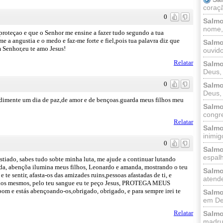
coraçã
0
Salmo
nome, 
 proteçao e que o Senhor me ensine a fazer tudo segundo a tua
 a angustia e o medo e faz-me forte e fiel,pois tua palavra diz que
Salmo
 Senhor,eu te amo Jesus!
ouvido
Relatar
Salmo
Deus, 
0
Salmo
Deus, 
ldimente um dia de paz,de amor e de bençoas.guarda meus filhos meu
Salmo
congr
Relatar
Salmo
inimigo
0
Salmo
espalh
stiado, sabes tudo sobte minha luta, me ajude a continuar lutando
ida, abençõa ilumina meus filhos, Leonardo e amanda, mostrando o teu
Salmo
te sentir, afasta-os das amizades ruins,pessoas afastadas de ti, e
atende
os mesmos, pelo teu sangue eu te peço Jesus, PROTEGA MEUS
 e estás abençoando-os,obrigado, obrigado, e para sempre irei te
Salmo
em Deu
Relatar
Salmo
madrug