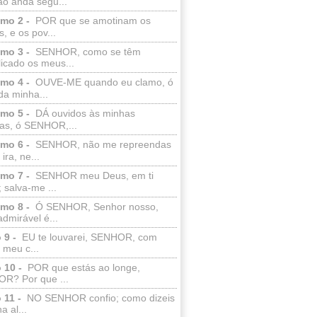
ão anda segu...
lmo 2 -
POR que se amotinam os
s, e os pov...
lmo 3 -
SENHOR, como se têm
licado os meus...
lmo 4 -
OUVE-ME quando eu clamo, ó
da minha...
lmo 5 -
DÁ ouvidos às minhas
ras, ó SENHOR,...
lmo 6 -
SENHOR, não me repreendas
ira, ne...
lmo 7 -
SENHOR meu Deus, em ti
; salva-me ...
lmo 8 -
Ó SENHOR, Senhor nosso,
dmirável é...
 9 -
EU te louvarei, SENHOR, com
 meu c...
 10 -
POR que estás ao longe,
R? Por que ...
 11 -
NO SENHOR confio; como dizeis
a al...