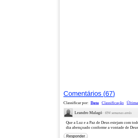
Comentários
(
67
)
Classificar por:
Data
Classificação
Última
Leandro Malagó
·
694 semanas atrás
Que a Luz e a Paz de Deus estejam com tod
dia abençoado conforme a vontade de Deus!!!
Responder