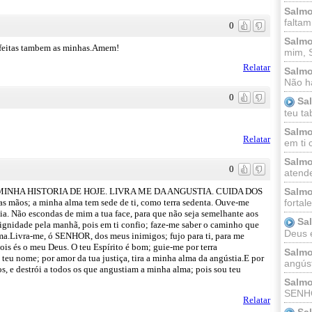
Salmo
faltam
0
Salmo
a feitas tambem as minhas.Amem!
mim, 
Relatar
Salmo
Não há
0
Sa
teu ta
Salmo
Relatar
em ti 
Salmo
0
atende
INHA HISTORIA DE HOJE. LIVRA ME DA ANGUSTIA. CUIDA DOS
Salmo
 mãos; a minha alma tem sede de ti, como terra sedenta. Ouve-me
fortal
a. Não escondas de mim a tua face, para que não seja semelhante aos
Sa
ignidade pela manhã, pois em ti confio; faze-me saber o caminho que
Deus e 
lma.Livra-me, ó SENHOR, dos meus inimigos; fujo para ti, para me
ois és o meu Deus. O teu Espírito é bom; guie-me por terra
Salmo
eu nome; por amor da tua justiça, tira a minha alma da angústia.E por
angúst
s, e destrói a todos os que angustiam a minha alma; pois sou teu
Salmo
SENHO
Relatar
Sa