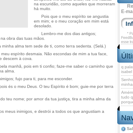
na escuridão, como aqueles que morreram
Re
há muito.
E-mai
Pois que o meu espírito se angustia
em mim; e o meu coração em mim está
desolado.
Lembro-me dos dias antigos;
* P
FeedBu
o na obra das tuas mãos.
esse tr
 minha alma tem sede de ti, como terra sedenta. (Selá.)
eu espírito desmaia. Não escondas de mim a tua face,
Últ
e descem à cova.
pela manhã, pois em ti confio; faze-me saber o caminho que
q pala
nha alma.
isabel
migos; fujo para ti, para me esconder.
Senho
minha
pois és o meu Deus. O teu Espírito é bom; guie-me por terra
Amém 
tudo q
o teu nome; por amor da tua justiça, tira a minha alma da
porque
 os meus inimigos, e destrói a todos os que angustiam a
Nav
Sa