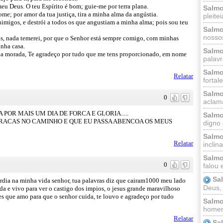
meu Deus. O teu Espírito é bom; guie-me por terra plana.
Salmo
e; por amor da tua justiça, tira a minha alma da angústia.
pleitei
nimigos, e destrói a todos os que angustiam a minha alma; pois sou teu
Salmo
nossos
s, nada temerei, por que o Senhor está sempre comigo, com minhas
inha casa.
Salmo
tua morada, Te agradeço por tudo que me tens proporcionado, em nome
palavr
Salmo
Relatar
fortal
Salmo
0
aclama
POR MAIS UM DIA DE FORCA E GLORIA.....
Salmo
GRACAS NO CAMINHO E QUE EU PASSA ABENCOA OS MEUS
digno 
Salmo
Relatar
inclinai
Salmo
0
falou 
Sa
rdia na minha vida senhor, tua palavras diz que cairam1000 meu lado
Deus,
ida e vivo para ver o castigo dos impios, o jesus grande maravilhoso
s que amo para que o senhor cuida, te louvo e agradeço por tudo
Salmo
homem
Relatar
Sa