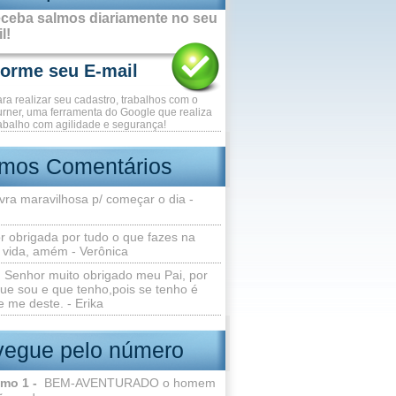
ceba salmos diariamente no seu
l!
ara realizar seu cadastro, trabalhos com o
rner, uma ferramenta do Google que realiza
abalho com agilidade e segurança!
imos Comentários
vra maravilhosa p/ começar o dia -
r obrigada por tudo o que fazes na
 vida, amém - Verônica
Senhor muito obrigado meu Pai, por
ue sou e que tenho,pois se tenho é
 me deste. - Erika
egue pelo número
lmo 1 -
BEM-AVENTURADO o homem