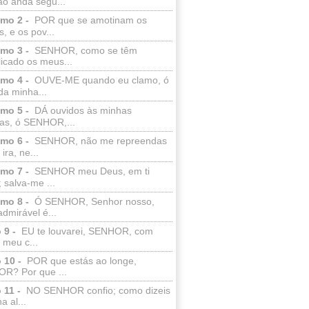
ão anda segu...
lmo 2 -
POR que se amotinam os
s, e os pov...
lmo 3 -
SENHOR, como se têm
licado os meus...
lmo 4 -
OUVE-ME quando eu clamo, ó
da minha...
lmo 5 -
DÁ ouvidos às minhas
ras, ó SENHOR,...
lmo 6 -
SENHOR, não me repreendas
ira, ne...
lmo 7 -
SENHOR meu Deus, em ti
; salva-me ...
lmo 8 -
Ó SENHOR, Senhor nosso,
dmirável é...
 9 -
EU te louvarei, SENHOR, com
 meu c...
 10 -
POR que estás ao longe,
R? Por que ...
 11 -
NO SENHOR confio; como dizeis
a al...