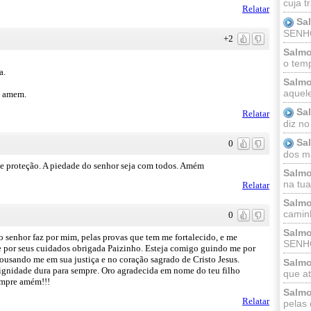
cuja t
Relatar
Sa
SENHOR
+2
Salmo
o temp
a.
Salmo
aquele
o amem.
Sa
Relatar
diz no
Sa
0
dos ma
 e proteção. A piedade do senhor seja com todos. Amém
Salmo
na tua 
Relatar
Salmo
caminh
0
Salmo
 senhor faz por mim, pelas provas que tem me fortalecido, e me
SENHO
e por seus cuidados obrigada Paizinho. Esteja comigo guindo me por
ousando me em sua justiça e no coração sagrado de Cristo Jesus.
Salmo
ignidade dura para sempre. Oro agradecida em nome do teu filho
que at
empre amém!!!
Salmo
Relatar
pelas 