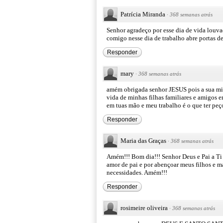
Patrícia Miranda
·
368 semanas atrás
Senhor agradeço por esse dia de vida louva
comigo nesse dia de trabalho abre portas de
Responder
mary
·
368 semanas atrás
amém obrigada senhor JESUS pois a sua mis
vida de minhas filhas familiares e amigos 
em tuas mão e meu trabalho é o que ter p
Responder
Maria das Graças
·
368 semanas atrás
Amém!!! Bom dia!!! Senhor Deus e Pai a Ti
amor de pai e por abençoar meus filhos e m
necessidades. Amém!!!
Responder
rosimeire oliveira
·
368 semanas atrás