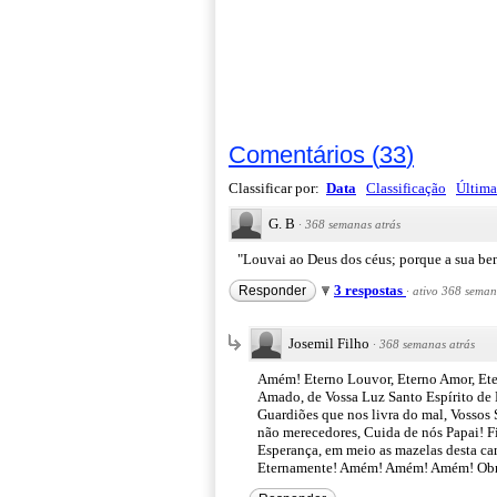
Comentários
(
33
)
Classificar por:
Data
Classificação
Última
G. B
·
368 semanas atrás
"Louvai ao Deus dos céus; porque a sua be
3 respostas
Responder
·
ativo 368 seman
Josemil Filho
·
368 semanas atrás
Amém! Eterno Louvor, Eterno Amor, Eter
Amado, de Vossa Luz Santo Espírito de 
Guardiões que nos livra do mal, Vossos
não merecedores, Cuida de nós Papai! Fi
Esperança, em meio as mazelas desta c
Eternamente! Amém! Amém! Amém! Obriga