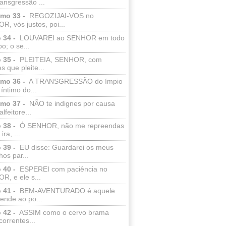
ransgressão ...
lmo 33 -
REGOZIJAI-VOS no
, vós justos, poi...
 34 -
LOUVAREI ao SENHOR em todo
o; o se...
 35 -
PLEITEIA, SENHOR, com
s que pleite...
lmo 36 -
A TRANSGRESSÃO do ímpio
 íntimo do...
lmo 37 -
NÃO te indignes por causa
lfeitore...
 38 -
Ó SENHOR, não me repreendas
ira, ...
 39 -
EU disse: Guardarei os meus
os par...
 40 -
ESPEREI com paciência no
R, e ele s...
 41 -
BEM-AVENTURADO é aquele
ende ao po...
 42 -
ASSIM como o cervo brama
correntes...