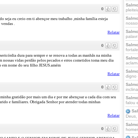
Salmo
0
pleitei
Salmo
do seja eu creio em ti abençoe meu trabalho ,minha família esteja
nossos
 vendas .
Salmo
Relatar
palavr
Salmo
0
fortal
ericórdia dura para sempre e se renova a todas as manhãs na minha
Salmo
em nossas vidas perdão pelos pecados e erros cometidos toma meu dia
aclama
eço em nome do seu filho JESUS.amém
Salmo
Relatar
digno 
Salmo
0
inclinai
 minha gratidão por mais um dia e por me abençoar a cada dia com seu
Salmo
arido e familiares. Obrigada Senhor por atender todas minhas
falou 
Sa
Relatar
Deus,
Salmo
0
homem
Sa