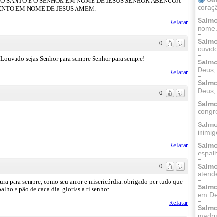
ANTO SANTO E O SENHOR EM NOME DE JESUS SENHOR ABENCOA
coraçã
ENTO EM NOME DE JESUS AMEM.
Salmo
Relatar
nome, 
Salmo
0
ouvido
Louvado sejas Senhor para sempre Senhor para sempre!
Salmo
Deus, 
Relatar
Salmo
Deus, 
0
Salmo
congr
Salmo
inimigo
Relatar
Salmo
espalh
0
Salmo
atende
ura para sempre, como seu amor e misericórdia. obrigado por tudo que
Salmo
alho e pão de cada dia. glorias a ti senhor
em Deu
Relatar
Salmo
madrug