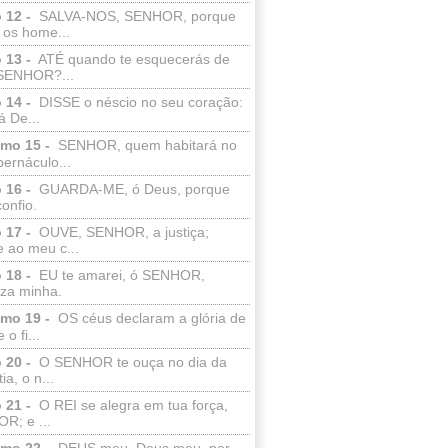
 12 -
SALVA-NOS, SENHOR, porque
 os home...
 13 -
ATÉ quando te esquecerás de
SENHOR?...
 14 -
DISSE o néscio no seu coração:
 De...
lmo 15 -
SENHOR, quem habitará no
bernáculo...
 16 -
GUARDA-ME, ó Deus, porque
confio.
 17 -
OUVE, SENHOR, a justiça;
 ao meu c...
 18 -
EU te amarei, ó SENHOR,
eza minha.
lmo 19 -
OS céus declaram a glória de
o fi...
 20 -
O SENHOR te ouça no dia da
ia, o n...
 21 -
O REI se alegra em tua força,
R; e ...
lmo 22 -
DEUS meu, Deus meu, por