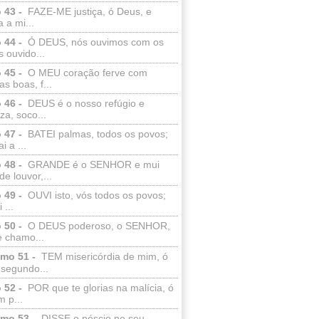
 43 -
FAZE-ME justiça, ó Deus, e
a a mi...
 44 -
Ó DEUS, nós ouvimos com os
 ouvido...
 45 -
O MEU coração ferve com
as boas, f...
 46 -
DEUS é o nosso refúgio e
eza, soco...
 47 -
BATEI palmas, todos os povos;
i a ...
 48 -
GRANDE é o SENHOR e mui
de louvor,...
 49 -
OUVI isto, vós todos os povos;
 ...
 50 -
O DEUS poderoso, o SENHOR,
e chamo...
lmo 51 -
TEM misericórdia de mim, ó
 segundo...
 52 -
POR que te glorias na malícia, ó
 p...
lmo 53 -
DISSE o néscio no seu