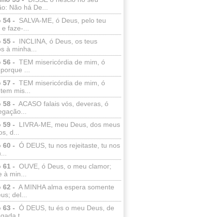
o: Não há De...
 54 -
SALVA-ME, ó Deus, pelo teu
e faze-...
 55 -
INCLINA, ó Deus, os teus
s à minha...
 56 -
TEM misericórdia de mim, ó
porque ...
 57 -
TEM misericórdia de mim, ó
tem mis...
 58 -
ACASO falais vós, deveras, ó
egação...
 59 -
LIVRA-ME, meu Deus, dos meus
s, d...
 60 -
Ó DEUS, tu nos rejeitaste, tu nos
...
 61 -
OUVE, ó Deus, o meu clamor;
 à min...
 62 -
A MINHA alma espera somente
s; del...
 63 -
Ó DEUS, tu és o meu Deus, de
ada t...