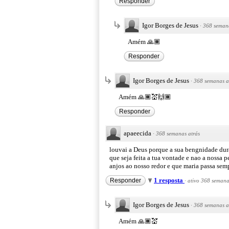
Responder
Igor Borges de Jesus
·
368 semana
Amém 🙏🏾
Responder
Igor Borges de Jesus
·
368 semanas a
Amém 🙏🏾💒🙌🏾
Responder
apaeecida
·
368 semanas atrás
louvai a Deus porque a sua bengnidade du
que seja feita a tua vontade e nao a nossa
anjos ao nosso redor e que maria passa semp
1 resposta
Responder
·
ativo 368 semana
Igor Borges de Jesus
·
368 semanas a
Amém 🙏🏾💒