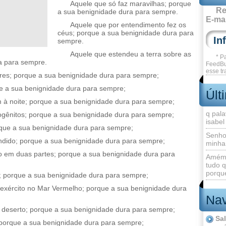
Aquele que só faz maravilhas; porque
Re
a sua benignidade dura para sempre.
E-mai
Aquele que por entendimento fez os
céus; porque a sua benignidade dura para
sempre.
Aquele que estendeu a terra sobre as
* P
a para sempre.
FeedBu
esse tr
res; porque a sua benignidade dura para sempre;
ue a sua benignidade dura para sempre;
Últ
em à noite; porque a sua benignidade dura para sempre;
q pala
mogênitos; porque a sua benignidade dura para sempre;
isabel
orque a sua benignidade dura para sempre;
Senho
ndido; porque a sua benignidade dura para sempre;
minha
o em duas partes; porque a sua benignidade dura para
Amém 
tudo q
porque
e; porque a sua benignidade dura para sempre;
exército no Mar Vermelho; porque a sua benignidade dura
Nav
 deserto; porque a sua benignidade dura para sempre;
Sa
; porque a sua benignidade dura para sempre;