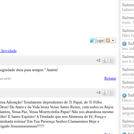
Salmo
faltam
Salmo
mim, 
Salmo
Não há
Logar
Sa
teu ta
 Atividade
Salmo
+2
em ti 
Salmo
nignidade dura para sempre." Amém!
atende
Relatar
as atrás
Salmo
fortal
+3
Sa
Deus e 
na Adoração! Totalmente dependentes de Ti Papai, de Ti Filho
Deus! Do Amor e da Vida brota Vosso Santo Reino, com todos os Anjos
Salmo
 Santos, Vossa Paz, Vossa Misericórdia Papai! Não nos abandona mesmo
angúst
lho! E Santo Espírito! A Trindade que nos Alimenta de Fé, Força e
Salmo
aminhada terrena! Em Tua Presença Senhor Clamaremos Hoje e
SENHO
do Jesusssssssssssss!!!!!!
Sa