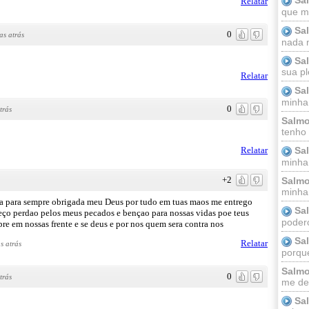
Relatar
que m
Sa
0
s atrás
nada m
Sa
sua pl
Relatar
Sa
minha
0
trás
Salmo
tenho
Relatar
Sa
minha 
+2
Salmo
minha;
ra para sempre obrigada meu Deus por tudo em tuas maos me entrego
Sa
 peço perdao pelos meus pecados e bençao para nossas vidas poe teus
podero
re em nossas frente e se deus e por nos quem sera contra nos
Sa
Relatar
s atrás
porque
Salmo
0
trás
me dei
Sa