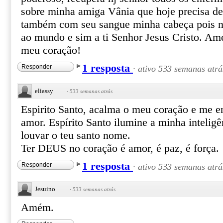
sobre minha amiga Vânia que hoje precisa de
também com seu sangue minha cabeça pois n
ao mundo e sim a ti Senhor Jesus Cristo. Am
meu coração!
1 resposta
Responder
·
ativo 533 semanas atrá
eliassy
·
533 semanas atrás
Espirito Santo, acalma o meu coração e me en
amor. Espírito Santo ilumine a minha intelig
louvar o teu santo nome.
Ter DEUS no coração é amor, é paz, é força.
1 resposta
Responder
·
ativo 533 semanas atrá
Jesuino
·
533 semanas atrás
Amém.