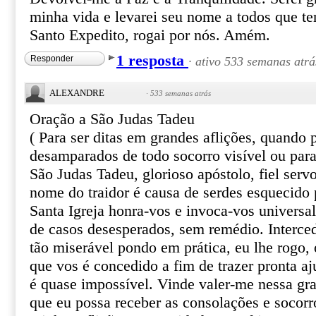
minha vida e levarei seu nome a todos que te
Santo Expedito, rogai por nós. Amém.
1 resposta
Responder
·
ativo 533 semanas atrá
ALEXANDRE
·
533 semanas atrás
Oração a São Judas Tadeu
( Para ser ditas em grandes aflições, quando
desamparados de todo socorro visível ou par
São Judas Tadeu, glorioso apóstolo, fiel serv
nome do traidor é causa de serdes esquecido 
Santa Igreja honra-vos e invoca-vos univers
de casos desesperados, sem remédio. Interce
tão miserável pondo em prática, eu lhe rogo, o
que vos é concedido a fim de trazer pronta aj
é quase impossível. Vinde valer-me nessa gr
que eu possa receber as consolações e socor