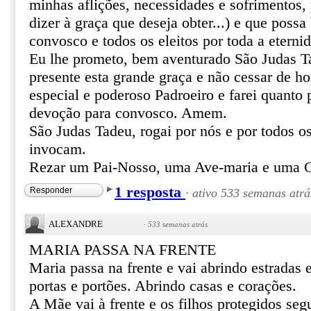
minhas aflições, necessidades e sofrimentos, 
dizer à graça que deseja obter...) e que poss
convosco e todos os eleitos por toda a eterni
Eu lhe prometo, bem aventurado São Judas T
presente esta grande graça e não cessar de 
especial e poderoso Padroeiro e farei quanto 
devoção para convosco. Amem.
São Judas Tadeu, rogai por nós e por todos o
invocam.
Rezar um Pai-Nosso, uma Ave-maria e uma G
1 resposta
Responder
·
ativo 533 semanas atrá
ALEXANDRE
·
533 semanas atrás
MARIA PASSA NA FRENTE
Maria passa na frente e vai abrindo estradas
portas e portões. Abrindo casas e corações.
A Mãe vai à frente e os filhos protegidos se