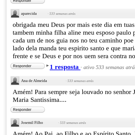
Responder
aparecida
·
533 semanas atrás
obrigada meu Deus por mais este dia em tua
tambem minha filha aline meu esposo paulo p
cada um de nos guia nos no teu caminho poe 
lado dela manda teu espirito santo e que mari
frente e se Deus e por nos uem sera contra n
1 resposta
Responder
·
ativo 533 semanas atrá
Ana de Almeida
·
533 semanas atrás
Amém! Para sempre seja louvado no senhor J
Maria Santissima....
Responder
Josemil Filho
·
533 semanas atrás
Amém! Ao Pai, ao Filho e ao Espírito Santo,