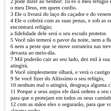
2 pode dizer ao Senhor: Tu és o meu refúgio e
o meu Deus, em quem confio.
3 Ele o livrará do laço do caçador e do venen
4 Ele o cobrirá com as suas penas, e sob as s
encontrará refúgio;
a fidelidade dele será o seu escudo protetor.
5 Você não temerá o pavor da noite, nem a fl
6 nem a peste que se move sorrateira nas tre
devasta ao meio-dia.
7 Mil poderão cair ao seu lado, dez mil à sua
atingirá.
8 Você simplesmente olhará, e verá o castigo
9 Se você fizer do Altíssimo o seu refúgio,
10 nenhum mal o atingirá, desgraça alguma c
11 Porque a seus anjos ele dará ordens a seu 
para que o protejam em todos os seus caminh
12 com as mãos eles o segurarão, para que v
alguma pedra.