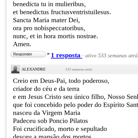
benedicta tu in mulieribus,
et benedictus fructusventristuiIesus.
Sancta Maria mater Dei,
ora pro nobispeccatoribus,
nunc, et in hora mortis nostrae.
Amen.
1 resposta
Responder
·
ativo 533 semanas atrá
ALEXANDRE
·
533 semanas atrás
Creio em Deus-Pai, todo poderoso,
criador do céu e da terra
e em Jesus Cristo seu único filho, Nosso Sen
que foi concebido pelo poder do Espírito San
nasceu da Virgem Maria
Padeceu sob Poncio Pilatos
Foi crucificado, morto e sepultado
desceu a mansão dos mortos