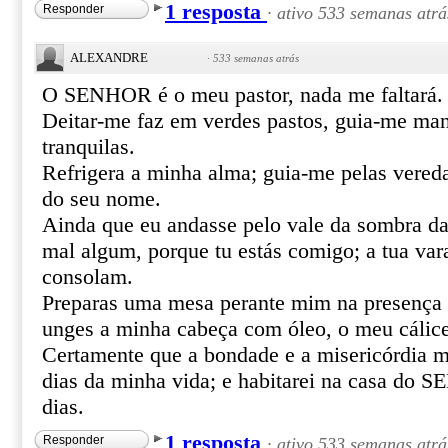
1 resposta
Responder
·
ativo 533 semanas atrá
ALEXANDRE
·
533 semanas atrás
O SENHOR é o meu pastor, nada me faltará.
Deitar-me faz em verdes pastos, guia-me ma
tranquilas.
Refrigera a minha alma; guia-me pelas vereda
do seu nome.
Ainda que eu andasse pelo vale da sombra da
mal algum, porque tu estás comigo; a tua var
consolam.
Preparas uma mesa perante mim na presença 
unges a minha cabeça com óleo, o meu cálice
Certamente que a bondade e a misericórdia m
dias da minha vida; e habitarei na casa do
dias.
1 resposta
Responder
·
ativo 533 semanas atrá