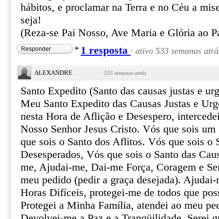
hábitos, e proclamar na Terra e no Céu a mis
seja!
(Reza-se Pai Nosso, Ave Maria e Glória ao Pa
1 resposta
Responder
·
ativo 533 semanas atrá
ALEXANDRE
·
533 semanas atrás
Santo Expedito (Santo das causas justas e urg
Meu Santo Expedito das Causas Justas e Urg
nesta Hora de Aflição e Desespero, intercede
Nosso Senhor Jesus Cristo. Vós que sois um 
que sois o Santo dos Aflitos. Vós que sois o 
Desesperados, Vós que sois o Santo das Caus
me, Ajudai-me, Dai-me Força, Coragem e Ser
meu pedido (pedir a graça desejada). Ajudai-
Horas Difíceis, protegei-me de todos que pos
Protegei a Minha Família, atendei ao meu pe
Devolvei-me a Paz e a Tranqüilidade. Serei gr