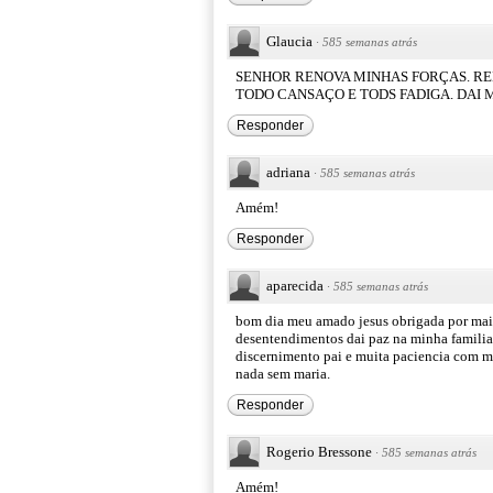
Glaucia
·
585 semanas atrás
SENHOR RENOVA MINHAS FORÇAS. RE
TODO CANSAÇO E TODS FADIGA. DAI 
Responder
adriana
·
585 semanas atrás
Amém!
Responder
aparecida
·
585 semanas atrás
bom dia meu amado jesus obrigada por mais
desentendimentos dai paz na minha familia
discernimento pai e muita paciencia com m
nada sem maria.
Responder
Rogerio Bressone
·
585 semanas atrás
Amém!