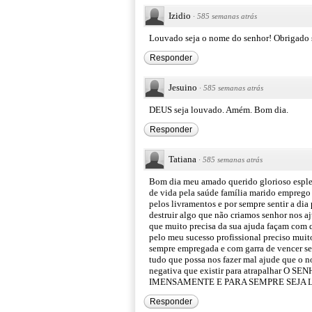
Izidio
·
585 semanas atrás
Louvado seja o nome do senhor! Obrigado s
Responder
Jesuino
·
585 semanas atrás
DEUS seja louvado. Amém. Bom dia.
Responder
Tatiana
·
585 semanas atrás
Bom dia meu amado querido glorioso esple
de vida pela saúde família marido emprego
pelos livramentos e por sempre sentir a di
destruir algo que não criamos senhor nos aj
que muito precisa da sua ajuda façam com qu
pelo meu sucesso profissional preciso muit
sempre empregada e com garra de vencer se
tudo que possa nos fazer mal ajude que o n
negativa que existir para atrapalhar
IMENSAMENTE E PARA SEMPRE SEJA 
Responder