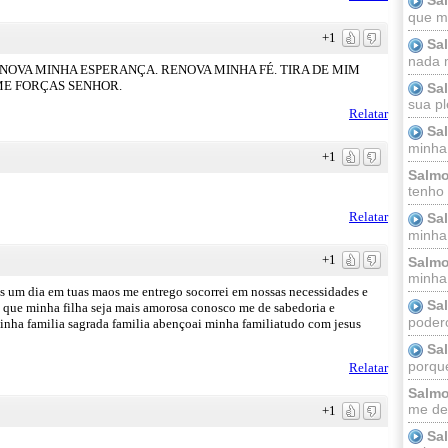
que m
+1
Sa
nada m
NOVA MINHA ESPERANÇA. RENOVA MINHA FÉ. TIRA DE MIM
ME FORÇAS SENHOR.
Sa
sua pl
Relatar
Sa
minha
+1
Salmo
tenho
Relatar
Sa
minha 
+1
Salmo
minha;
 um dia em tuas maos me entrego socorrei em nossas necessidades e
Sa
 que minha filha seja mais amorosa conosco me de sabedoria e
podero
inha familia sagrada familia abençoai minha familiatudo com jesus
Sa
porque
Relatar
Salmo
me dei
+1
Sa