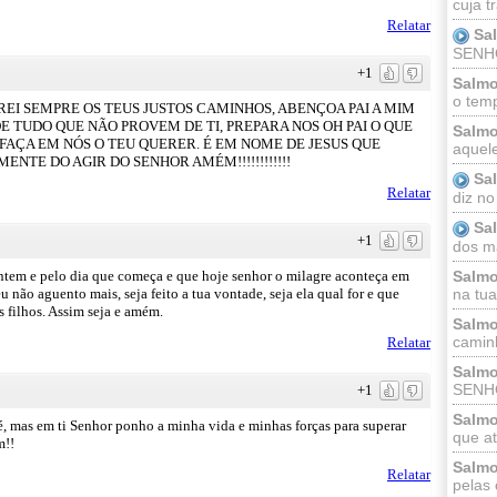
cuja t
Relatar
Sa
SENHOR
+1
Salmo
o temp
REI SEMPRE OS TEUS JUSTOS CAMINHOS, ABENÇOA PAI A MIM
DE TUDO QUE NÃO PROVEM DE TI, PREPARA NOS OH PAI O QUE
Salmo
FAÇA EM NÓS O TEU QUERER. É EM NOME DE JESUS QUE
aquele
NTE DO AGIR DO SENHOR AMÉM!!!!!!!!!!!!
Sa
Relatar
diz no
Sa
+1
dos ma
Salmo
ontem e pelo dia que começa e que hoje senhor o milagre aconteça em
na tua 
não aguento mais, seja feito a tua vontade, seja ela qual for e que
s filhos. Assim seja e amém.
Salmo
caminh
Relatar
Salmo
SENHO
+1
Salmo
, mas em ti Senhor ponho a minha vida e minhas forças para superar
que at
m!!
Salmo
Relatar
pelas 