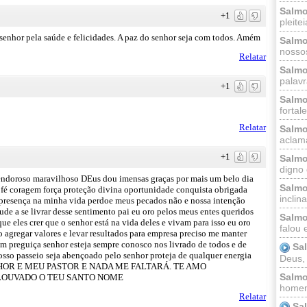
Salmo
+1
pleitei
enhor pela saúde e felicidades. A paz do senhor seja com todos. Amém
Salmo
nossos
Relatar
Salmo
palavr
+1
Salmo
fortal
Relatar
Salmo
aclama
+1
Salmo
digno 
ndoroso maravilhoso DEus dou imensas graças por mais um belo dia
Salmo
 fé coragem força proteção divina oportunidade conquista obrigada
inclinai
a presença na minha vida perdoe meus pecados não e nossa intenção
ude a se livrar desse sentimento pai eu oro pelos meus entes queridos
Salmo
e eles crer que o senhor está na vida deles e vivam para isso eu oro
falou 
o agregar valores e levar resultados para empresa preciso me manter
m preguiça senhor esteja sempre conosco nos livrado de todos e de
Sa
osso passeio seja abençoado pelo senhor proteja de qualquer energia
Deus,
 O SENHOR E MEU PASTOR E NADA ME FALTARÁ. TE AMO
Salmo
LOUVADO O TEU SANTO NOME
homem
Relatar
Sa