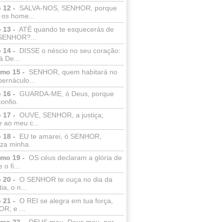
 12 -
SALVA-NOS, SENHOR, porque
 os home...
 13 -
ATÉ quando te esquecerás de
SENHOR?...
 14 -
DISSE o néscio no seu coração:
 De...
lmo 15 -
SENHOR, quem habitará no
bernáculo...
 16 -
GUARDA-ME, ó Deus, porque
confio.
 17 -
OUVE, SENHOR, a justiça;
 ao meu c...
 18 -
EU te amarei, ó SENHOR,
eza minha.
lmo 19 -
OS céus declaram a glória de
o fi...
 20 -
O SENHOR te ouça no dia da
ia, o n...
 21 -
O REI se alegra em tua força,
R; e ...
lmo 22 -
DEUS meu, Deus meu, por