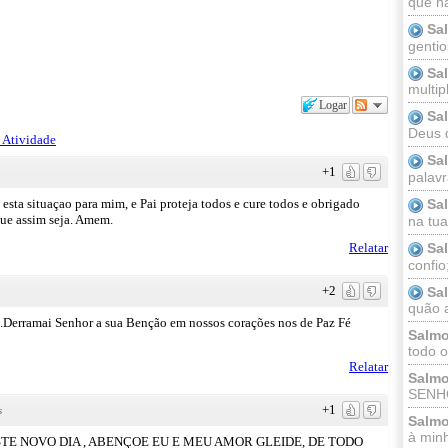
que n
Sa
gentio
Sa
multip
Logar
Sa
Deus 
 Atividade
Sa
+1
palav
Sa
 esta situaçao para mim, e Pai proteja todos e cure todos e obrigado
que assim seja. Amem.
na tua 
Sa
Relatar
confio
+2
Sa
quão a
.Derramai Senhor a sua Benção em nossos corações nos de Paz Fé
Salmo
todo o
Relatar
Salmo
SENHO
+1
s
Salmo
à minh
E NOVO DIA , ABENÇOE EU E MEU AMOR GLEIDE, DE TODO