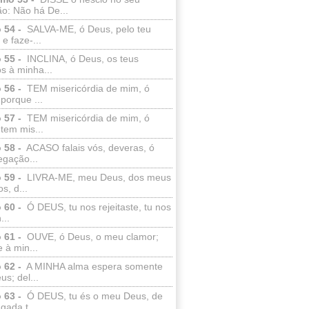
o: Não há De...
 54 -
SALVA-ME, ó Deus, pelo teu
e faze-...
 55 -
INCLINA, ó Deus, os teus
s à minha...
 56 -
TEM misericórdia de mim, ó
porque ...
 57 -
TEM misericórdia de mim, ó
tem mis...
 58 -
ACASO falais vós, deveras, ó
egação...
 59 -
LIVRA-ME, meu Deus, dos meus
s, d...
 60 -
Ó DEUS, tu nos rejeitaste, tu nos
...
 61 -
OUVE, ó Deus, o meu clamor;
 à min...
 62 -
A MINHA alma espera somente
s; del...
 63 -
Ó DEUS, tu és o meu Deus, de
ada t...