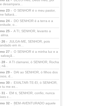
e desampara...
lmo 23 -
O SENHOR é o meu pastor,
e faltará...
lmo 24 -
DO SENHOR é a terra e a
enitude, o...
lmo 25 -
A TI, SENHOR, levanto a
 alma.
 26 -
JULGA-ME, SENHOR, pois
 andado em m...
lmo 27 -
O SENHOR é a minha luz e a
salvaçã...
 28 -
A TI clamarei, ó SENHOR, Rocha
 nã...
lmo 29 -
DAI ao SENHOR, ó filhos dos
sos, d...
lmo 30 -
EXALTAR-TE-EI, ó SENHOR,
 tu me ex...
 31 -
EM ti, SENHOR, confio; nunca
xes c...
lmo 32 -
BEM-AVENTURADO aquele