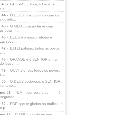
 43 -
FAZE-ME justiça, ó Deus, e
a a mi...
 44 -
Ó DEUS, nós ouvimos com os
 ouvido...
 45 -
O MEU coração ferve com
as boas, f...
 46 -
DEUS é o nosso refúgio e
eza, soco...
 47 -
BATEI palmas, todos os povos;
i a ...
 48 -
GRANDE é o SENHOR e mui
de louvor,...
 49 -
OUVI isto, vós todos os povos;
 ...
 50 -
O DEUS poderoso, o SENHOR,
e chamo...
lmo 51 -
TEM misericórdia de mim, ó
 segundo...
 52 -
POR que te glorias na malícia, ó
 p...
lmo 53 -
DISSE o néscio no seu