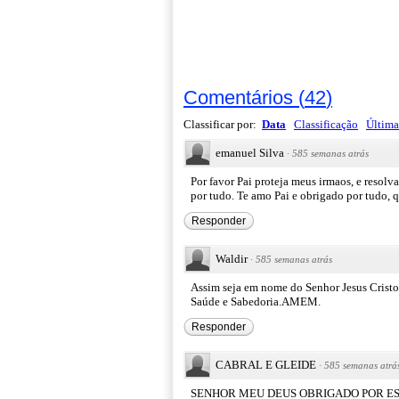
Comentários
(
42
)
Classificar por:
Data
Classificação
Última
emanuel Silva
·
585 semanas atrás
Por favor Pai proteja meus irmaos, e resolva
por tudo. Te amo Pai e obrigado por tudo, 
Responder
Waldir
·
585 semanas atrás
Assim seja em nome do Senhor Jesus Cristo
Saúde e Sabedoria.AMEM.
Responder
CABRAL E GLEIDE
·
585 semanas atrá
SENHOR MEU DEUS OBRIGADO POR EST