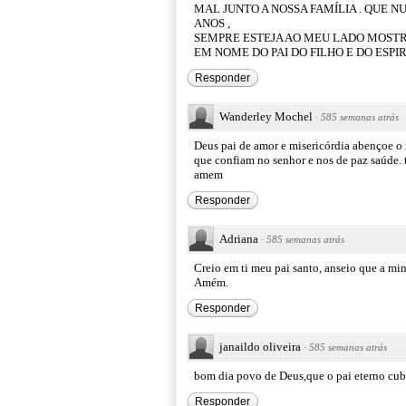
MAL JUNTO A NOSSA FAMÍLIA . QUE 
ANOS ,
SEMPRE ESTEJA AO MEU LADO MOSTR
EM NOME DO PAI DO FILHO E DO ESPI
Responder
Wanderley Mochel
·
585 semanas atrás
Deus pai de amor e misericórdia abençoe o 
que confiam no senhor e nos de paz saúde. 
amem
Responder
Adriana
·
585 semanas atrás
Creio em ti meu pai santo, anseio que a mi
Amém.
Responder
janaildo oliveira
·
585 semanas atrás
bom dia povo de Deus,que o pai eterno cub
Responder