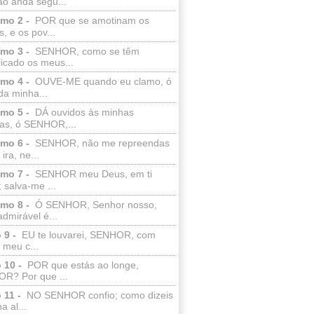
ão anda segu...
lmo 2 -
POR que se amotinam os
s, e os pov...
lmo 3 -
SENHOR, como se têm
licado os meus...
lmo 4 -
OUVE-ME quando eu clamo, ó
da minha...
lmo 5 -
DÁ ouvidos às minhas
ras, ó SENHOR,...
lmo 6 -
SENHOR, não me repreendas
ira, ne...
lmo 7 -
SENHOR meu Deus, em ti
; salva-me ...
lmo 8 -
Ó SENHOR, Senhor nosso,
dmirável é...
 9 -
EU te louvarei, SENHOR, com
 meu c...
 10 -
POR que estás ao longe,
R? Por que ...
 11 -
NO SENHOR confio; como dizeis
a al...