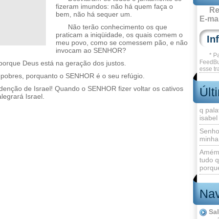
fizeram imundos: não há quem faça o
Re
bem, não há sequer um.
E-mai
Não terão conhecimento os que
praticam a iniqüidade, os quais comem o
meu povo, como se comessem pão, e não
invocam ao SENHOR?
* P
FeedBu
porque Deus está na geração dos justos.
esse tr
 pobres, porquanto o SENHOR é o seu refúgio.
redenção de Israel! Quando o SENHOR fizer voltar os cativos
Últ
legrará Israel.
q pala
isabel
Senho
minha
Amém 
tudo q
porque
Nav
Sa