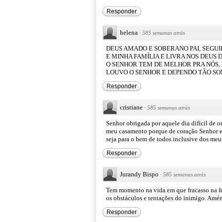
Responder
helena
·
585 semanas atrás
DEUS AMADO E SOBERANO PAI, SEGUI
E MINHA FAMÍLIA E LIVRA NOS DEUS 
O SENHOR TEM DE MELHOR PRA NÓS, 
LOUVO O SENHOR E DEPENDO TÃO SOME
Responder
cristiane
·
585 semanas atrás
Senhor obrigada por aquele dia difícil de 
meu casamento porque de coração Senhor eu 
seja para o bem de todos inclusive dos meu
Responder
Jurandy Bispo
·
585 semanas atrás
Tem momento na vida em que fracasso na fé
os obstáculos e tentações do inimigo. Amé
Responder