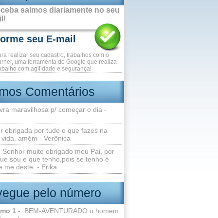
ceba salmos diariamente no seu
l!
ara realizar seu cadastro, trabalhos com o
rner, uma ferramenta do Google que realiza
abalho com agilidade e segurança!
imos Comentários
vra maravilhosa p/ começar o dia -
r obrigada por tudo o que fazes na
 vida, amém - Verônica
Senhor muito obrigado meu Pai, por
ue sou e que tenho,pois se tenho é
 me deste. - Erika
egue pelo número
lmo 1 -
BEM-AVENTURADO o homem