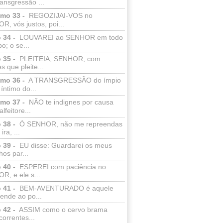
ransgressão ...
lmo 33 -
REGOZIJAI-VOS no
, vós justos, poi...
 34 -
LOUVAREI ao SENHOR em todo
o; o se...
 35 -
PLEITEIA, SENHOR, com
s que pleite...
lmo 36 -
A TRANSGRESSÃO do ímpio
 íntimo do...
lmo 37 -
NÃO te indignes por causa
lfeitore...
 38 -
Ó SENHOR, não me repreendas
ira, ...
 39 -
EU disse: Guardarei os meus
os par...
 40 -
ESPEREI com paciência no
R, e ele s...
 41 -
BEM-AVENTURADO é aquele
ende ao po...
 42 -
ASSIM como o cervo brama
correntes...