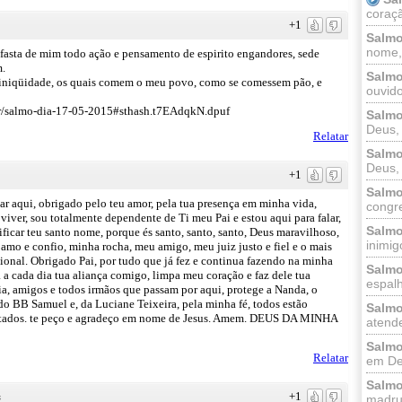
coraçã
+1
Salmo
nome, 
fasta de mim todo ação e pensamento de espirito engandores, sede
m.
Salmo
 iniqüidade, os quais comem o meu povo, como se comessem pão, e
ouvido
br/salmo-dia-17-05-2015#sthash.t7EAdqkN.dpuf
Salmo
Deus, 
Relatar
Salmo
Deus, 
+1
Salmo
ar aqui, obrigado pelo teu amor, pela tua presença em minha vida,
congr
viver, sou totalmente dependente de Ti meu Pai e estou aqui para falar,
Salmo
ificar teu santo nome, porque és santo, santo, santo, Deus maravilhoso,
inimigo
amo e confio, minha rocha, meu amigo, meu juiz justo e fiel e o mais
nal. Obrigado Pai, por tudo que já fez e continua fazendo na minha
Salmo
a a cada dia tua aliança comigo, limpa meu coração e faz dele tua
espalh
a, amigos e todos irmãos que passam por aqui, protege a Nanda, o
.do BB Samuel e, da Luciane Teixeira, pela minha fé, todos estão
Salmo
ssitados. te peço e agradeço em nome de Jesus. Amem. DEUS DA MINHA
atende
Salmo
Relatar
em Deu
Salmo
+1
s
madrug