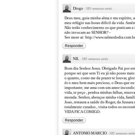
Diogo
·
585 semanas atrás
Deus meu, guia minha alma e mu espírito, a
meu refúgio nas horas difícil da vida. Amé
Não terão conhecimento os que praticam a
não invocam ao SENHOR? -
See more at: http://www.salmododia.com.
Responder
NIL
·
585 semanas atrás
Bom dia Senhor Jesus. Obrigado Pai por est
porque sei que sem Ti eu já não posso mais 
o quanto, como me da prazer te louvar, glor
és o meu bem mais precioso, o Deus que eu 
importante; me ama com um amor incondicio
vida, te peço , perdoa minhas falhas, renov
morada. Senhor, abençoe minha vida, famíli
Joao, restaura a saúde do Roger, da Jussara
totalmente curados , visita todos os nece
VIDA FICA COMIGO.
Responder
ANTONIO MARCIO
·
585 semanas atrá