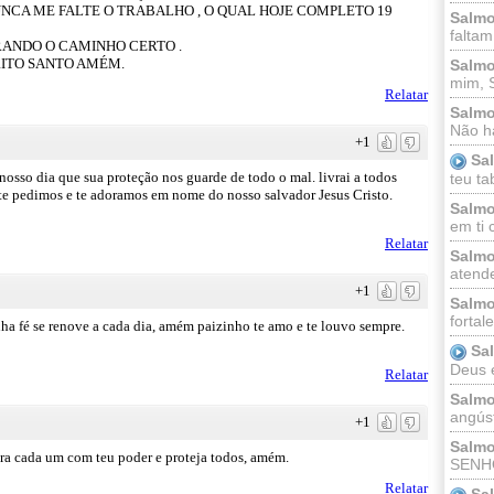
NUNCA ME FALTE O TRABALHO , O QUAL HOJE COMPLETO 19
Salmo
faltam
ANDO O CAMINHO CERTO .
RITO SANTO AMÉM.
Salmo
mim, 
Relatar
Salmo
Não há
+1
Sa
nosso dia que sua proteção nos guarde de todo o mal. livrai a todos
teu ta
te pedimos e te adoramos em nome do nosso salvador Jesus Cristo.
Salmo
em ti 
Relatar
Salmo
atende
+1
Salmo
fortal
nha fé se renove a cada dia, amém paizinho te amo e te louvo sempre.
Sa
Deus e 
Relatar
Salmo
angúst
+1
Salmo
ra cada um com teu poder e proteja todos, amém.
SENHO
Relatar
Sa