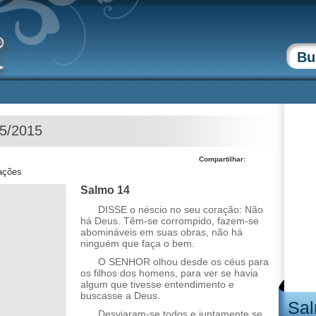
05/2015
Compartilhar:
zações
Salmo 14
DISSE o néscio no seu coração: Não
há Deus. Têm-se corrompido, fazem-se
abomináveis em suas obras, não há
ninguém que faça o bem.
O SENHOR olhou desde os céus para
os filhos dos homens, para ver se havia
algum que tivesse entendimento e
buscasse a Deus.
Sal
Desviaram-se todos e juntamente se