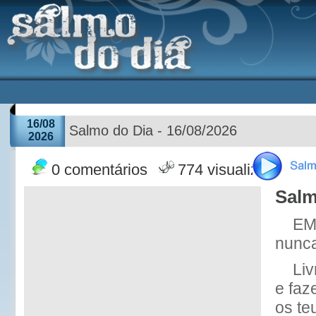
16/08
Salmo do Dia - 16/08/2026
2026
0 comentários
774 visualizações
Salm
EM 
nunca
Liv
e faz
os te