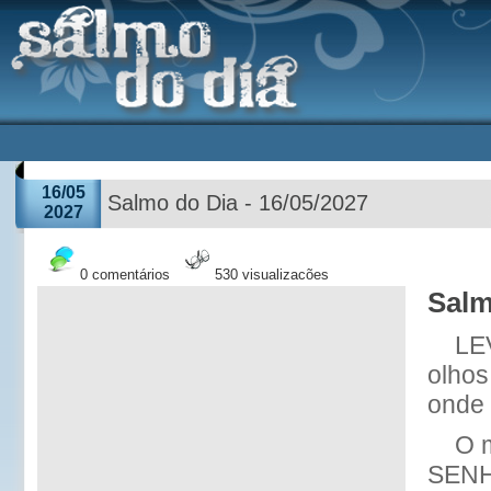
16/05
Salmo do Dia - 16/05/2027
2027
0 comentários
530 visualizações
Salm
LE
olhos
onde 
O 
SENH