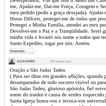
Desesperados, Vós que sois o Santo das Caus
me, Ajudai-me, Dai-me Força, Coragem e Ser
meu pedido (pedir a graça desejada). Ajudai-
Horas Difíceis, protegei-me de todos que pos
Protegei a Minha Família, atendei ao meu pe
Devolvei-me a Paz e a Tranqüilidade. Serei gr
minha vida e levarei seu nome a todos que te
Santo Expedito, rogai por nós. Amém.
Responder
ALEXANDRE
·
450 semanas atrás
Oração a São Judas Tadeu
( Para ser ditas em grandes aflições, quando
desamparados de todo socorro visível ou par
São Judas Tadeu, glorioso apóstolo, fiel serv
nome do traidor é causa de serdes esquecido 
Santa Igreja honra-vos e invoca-vos univers