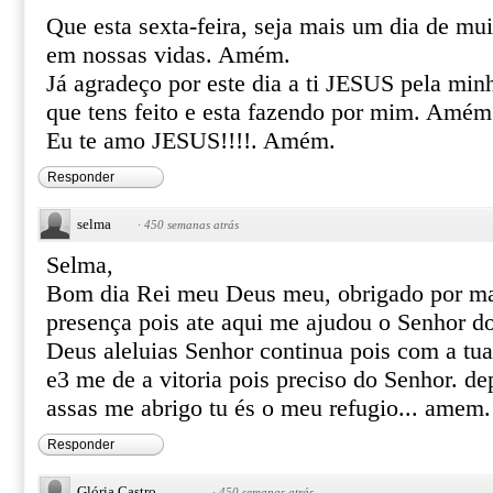
Que esta sexta-feira, seja mais um dia de mu
em nossas vidas. Amém.
Já agradeço por este dia a ti JESUS pela minh
que tens feito e esta fazendo por mim. Amém
Eu te amo JESUS!!!!. Amém.
Responder
selma
·
450 semanas atrás
Selma,
Bom dia Rei meu Deus meu, obrigado por ma
presença pois ate aqui me ajudou o Senhor do
Deus aleluias Senhor continua pois com a t
e3 me de a vitoria pois preciso do Senhor. de
assas me abrigo tu és o meu refugio... amem.
Responder
Glória Castro
·
450 semanas atrás