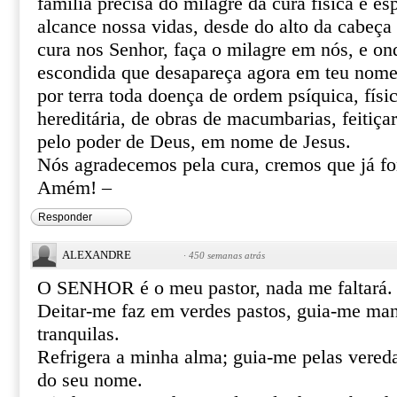
família precisa do milagre da cura física e esp
alcance nossa vidas, desde do alto da cabeça 
cura nos Senhor, faça o milagre em nós, e o
escondida que desapareça agora em teu nome 
por terra toda doença de ordem psíquica, físic
hereditária, de obras de macumbarias, feitiça
pelo poder de Deus, em nome de Jesus.
Nós agradecemos pela cura, cremos que já f
Amém! –
Responder
ALEXANDRE
·
450 semanas atrás
O SENHOR é o meu pastor, nada me faltará.
Deitar-me faz em verdes pastos, guia-me ma
tranquilas.
Refrigera a minha alma; guia-me pelas vereda
do seu nome.