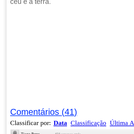
céu e a terra.
Comentários
(
41
)
Classificar por:
Data
Classificação
Última A
Tiago Peres