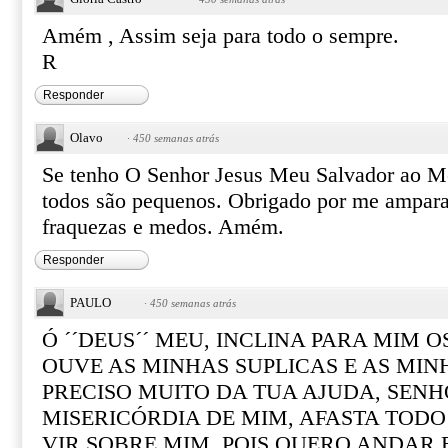
Amém , Assim seja para todo o sempre.
R
Responder
Olavo
·
450 semanas atrás
Se tenho O Senhor Jesus Meu Salvador ao M
todos são pequenos. Obrigado por me ampara
fraquezas e medos. Amém.
Responder
PAULO
·
450 semanas atrás
Ó ´´DEUS´´ MEU, INCLINA PARA MIM O
OUVE AS MINHAS SUPLICAS E AS MIN
PRECISO MUITO DA TUA AJUDA, SEN
MISERICÓRDIA DE MIM, AFASTA TODO
VIR SOBRE MIM, POIS QUERO ANDAR 