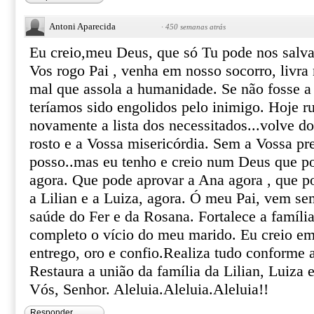
Antoni Aparecida
·
450 semanas atrás
Eu creio,meu Deus, que só Tu pode nos salvar,
Vos rogo Pai , venha em nosso socorro, livra 
mal que assola a humanidade. Se não fosse a 
teríamos sido engolidos pelo inimigo. Hoje r
novamente a lista dos necessitados...volve 
rosto e a Vossa misericórdia. Sem a Vossa pr
posso..mas eu tenho e creio num Deus que p
agora. Que pode aprovar a Ana agora , que p
a Lilian e a Luiza, agora. Ó meu Pai, vem se
saúde do Fer e da Rosana. Fortalece a família
completo o vício do meu marido. Eu creio e
entrego, oro e confio.Realiza tudo conforme 
Restaura a união da família da Lilian, Luiza e
Vós, Senhor. Aleluia.Aleluia.Aleluia!!
Responder