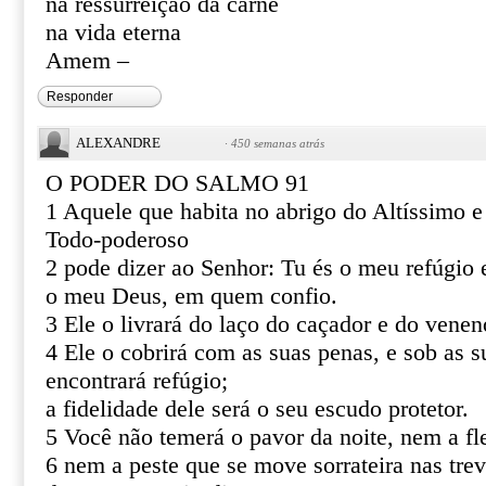
na ressurreição da carne
na vida eterna
Amem –
Responder
ALEXANDRE
·
450 semanas atrás
O PODER DO SALMO 91
1 Aquele que habita no abrigo do Altíssimo 
Todo-poderoso
2 pode dizer ao Senhor: Tu és o meu refúgio e
o meu Deus, em quem confio.
3 Ele o livrará do laço do caçador e do venen
4 Ele o cobrirá com as suas penas, e sob as s
encontrará refúgio;
a fidelidade dele será o seu escudo protetor.
5 Você não temerá o pavor da noite, nem a fl
6 nem a peste que se move sorrateira nas tre