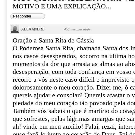
MOTIVO E UMA EXPLICAÇÃO...
Responder
ALEXANDRE
·
450 semanas atrás
Oração a Santa Rita de Cássia
Ó Poderosa Santa Rita, chamada Santa dos I
nos casos desesperados, socorro na última ho
momentos da dor que arrasta as almas ao abi
desesperação, com toda confiança em vosso ce
recorro a vós neste caso difícil e imprevisto 
dolorosamente o meu coração. Dizei-me, ó ca
quereis ajudar e consolar? Quereis afastar o 
piedade do meu coração tão povoado pela do
Também vós sabeis o que é martírio do coraçã
que sofrestes, pelas lágrimas amargas que sa
ah! vinde em meu auxílio! Falai, rezai, inter
ouso fazê-lo junto ao coração de Deus, Pai de