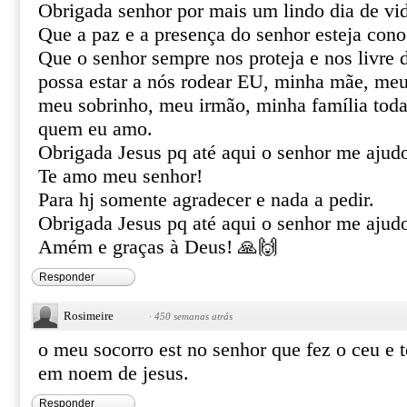
Obrigada senhor por mais um lindo dia de vi
Que a paz e a presença do senhor esteja cono
Que o senhor sempre nos proteja e nos livre 
possa estar a nós rodear EU, minha mãe, me
meu sobrinho, meu irmão, minha família toda
quem eu amo.
Obrigada Jesus pq até aqui o senhor me ajud
Te amo meu senhor!
Para hj somente agradecer e nada a pedir.
Obrigada Jesus pq até aqui o senhor me ajud
Amém e graças à Deus! 🙏🙌
Responder
Rosimeire
·
450 semanas atrás
o meu socorro est no senhor que fez o ceu e te
em noem de jesus.
Responder