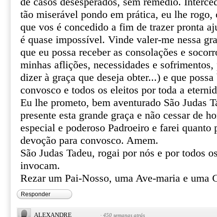
de casos desesperados, sem remédio. Interce
tão miserável pondo em prática, eu lhe rogo, o
que vos é concedido a fim de trazer pronta aj
é quase impossível. Vinde valer-me nessa gr
que eu possa receber as consolações e socor
minhas aflições, necessidades e sofrimentos, 
dizer à graça que deseja obter...) e que poss
convosco e todos os eleitos por toda a eterni
Eu lhe prometo, bem aventurado São Judas T
presente esta grande graça e não cessar de 
especial e poderoso Padroeiro e farei quanto 
devoção para convosco. Amem.
São Judas Tadeu, rogai por nós e por todos o
invocam.
Rezar um Pai-Nosso, uma Ave-maria e uma G
Responder
ALEXANDRE
·
450 semanas atrás