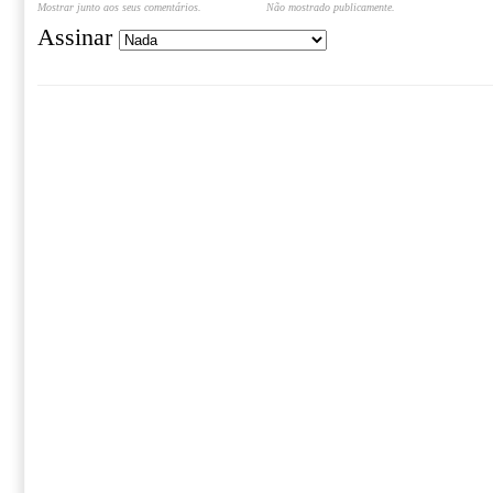
Mostrar junto aos seus comentários.
Não mostrado publicamente.
Assinar