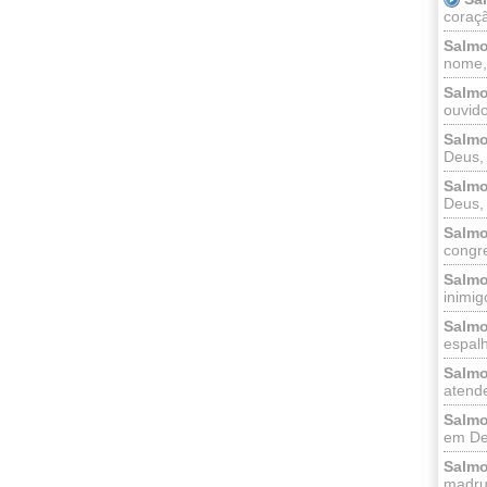
coraçã
Salmo
nome, 
Salmo
ouvido
Salmo
Deus, 
Salmo
Deus, 
Salmo
congr
Salmo
inimigo
Salmo
espalh
Salmo
atende
Salmo
em Deu
Salmo
madrug