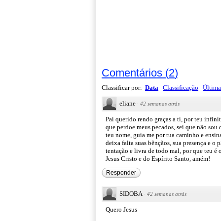
Comentários
(
2
)
Classificar por:
Data
Classificação
Última
eliane
·
42 semanas atrás
Pai querido rendo graças a ti, por teu infin
que perdoe meus pecados, sei que não sou dig
teu nome, guia me por tua caminho e ensina
deixa falta suas bênçãos, sua presença e o p
tentação e livra de todo mal, por que teu é 
Jesus Cristo e do Espírito Santo, amém!
Responder
SIDOBA
·
42 semanas atrás
Quero Jesus