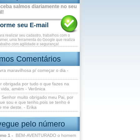
ceba salmos diariamente no seu
l!
ara realizar seu cadastro, trabalhos com o
rner, uma ferramenta do Google que realiza
abalho com agilidade e segurança!
imos Comentários
vra maravilhosa p/ começar o dia -
r obrigada por tudo o que fazes na
 vida, amém - Verônica
Senhor muito obrigado meu Pai, por
ue sou e que tenho,pois se tenho é
 me deste. - Erika
egue pelo número
lmo 1 -
BEM-AVENTURADO o homem