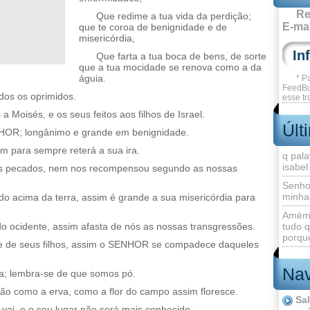
Re
Que redime a tua vida da perdição;
E-mai
que te coroa de benignidade e de
misericórdia,
Que farta a tua boca de bens, de sorte
que a tua mocidade se renova como a da
águia.
* P
FeedBu
dos os oprimidos.
esse tr
 Moisés, e os seus feitos aos filhos de Israel.
Últ
NHOR; longânimo e grande em benignidade.
 para sempre reterá a sua ira.
q pala
isabel
os pecados, nem nos recompensou segundo as nossas
Senho
minha
do acima da terra, assim é grande a sua misericórdia para
Amém 
do ocidente, assim afasta de nós as nossas transgressões.
tudo q
porque
 de seus filhos, assim o SENHOR se compadece daqueles
Nav
ra; lembra-se de que somos pó.
o como a erva, como a flor do campo assim floresce.
Sa
 vai, e o seu lugar não será mais conhecido.