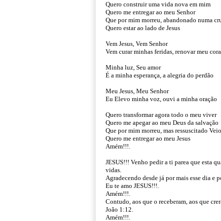
Quero construir uma vida nova em mim
Quero me entregar ao meu Senhor
Que por mim morreu, abandonado numa cr
Quero estar ao lado de Jesus
Vem Jesus, Vem Senhor
Vem curar minhas feridas, renovar meu cor
Minha luz, Seu amor
É a minha esperança, a alegria do perdão
Meu Jesus, Meu Senhor
Eu Elevo minha voz, ouvi a minha oração
Quero transformar agora todo o meu viver
Quero me apegar ao meu Deus da salvação
Que por mim morreu, mas ressuscitado Veio
Quero me entregar ao meu Jesus
Amém!!!.
JESUS!!! Venho pedir a ti parea que esta qu
vidas.
Agradecendo desde já por mais esse dia e po
Eu te amo JESUS!!!.
Amém!!!.
Contudo, aos que o receberam, aos que crer
João 1:12.
Amém!!!.