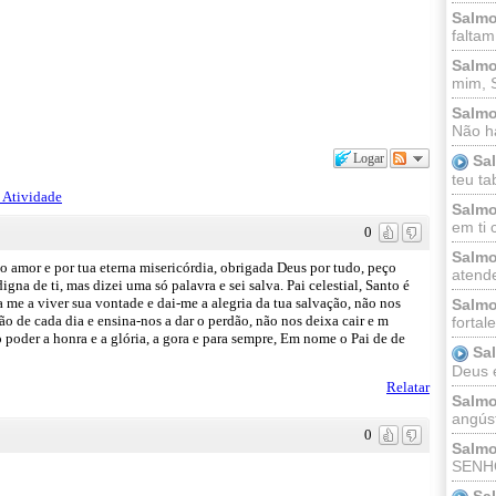
Salmo
faltam
Salmo
mim, 
Salmo
Não há
Logar
Sa
teu ta
 Atividade
Salmo
em ti 
0
Salmo
ito amor e por tua eterna misericórdia, obrigada Deus por tudo, peço
atende
na de ti, mas dizei uma só palavra e sei salva. Pai celestial, Santo é
 me a viver sua vontade e dai-me a alegria da tua salvação, não nos
Salmo
ão de cada dia e ensina-nos a dar o perdão, não nos deixa cair e m
fortal
o poder a honra e a glória, a gora e para sempre, Em nome o Pai de de
Sa
Deus e 
Relatar
Salmo
angúst
0
Salmo
SENHO
Sa