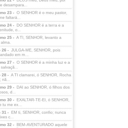
e desampara...
lmo 23 -
O SENHOR é o meu pastor,
e faltará...
lmo 24 -
DO SENHOR é a terra e a
enitude, o...
lmo 25 -
A TI, SENHOR, levanto a
 alma.
 26 -
JULGA-ME, SENHOR, pois
 andado em m...
lmo 27 -
O SENHOR é a minha luz e a
salvaçã...
 28 -
A TI clamarei, ó SENHOR, Rocha
 nã...
lmo 29 -
DAI ao SENHOR, ó filhos dos
sos, d...
lmo 30 -
EXALTAR-TE-EI, ó SENHOR,
 tu me ex...
 31 -
EM ti, SENHOR, confio; nunca
xes c...
lmo 32 -
BEM-AVENTURADO aquele