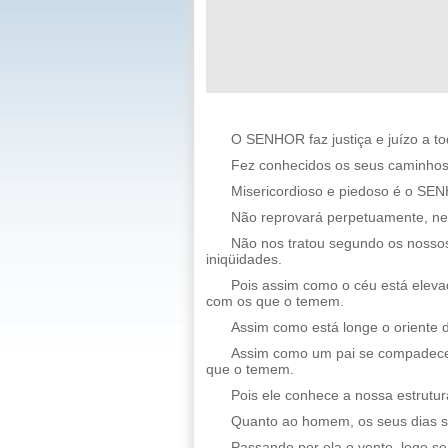
O SENHOR faz justiça e juízo a to
Fez conhecidos os seus caminhos a
Misericordioso e piedoso é o SE
Não reprovará perpetuamente, nem
Não nos tratou segundo os noss
iniqüidades.
Pois assim como o céu está eleva
com os que o temem.
Assim como está longe o oriente 
Assim como um pai se compadece
que o temem.
Pois ele conhece a nossa estrutu
Quanto ao homem, os seus dias sã
Passando por ela o vento, logo se