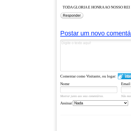
TODA GLORIA E HONRA AO NOSSO REI D
Responder
Postar um novo comentá
Comentar como Visitante, ou logar:
Nome
Email
Mostrar junto aos seus comentários.
Não mos
Assinar