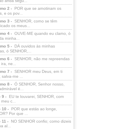
ão anda segu...
lmo 2 -
POR que se amotinam os
s, e os pov...
lmo 3 -
SENHOR, como se têm
licado os meus...
lmo 4 -
OUVE-ME quando eu clamo, ó
da minha...
lmo 5 -
DÁ ouvidos às minhas
ras, ó SENHOR,...
lmo 6 -
SENHOR, não me repreendas
ira, ne...
lmo 7 -
SENHOR meu Deus, em ti
; salva-me ...
lmo 8 -
Ó SENHOR, Senhor nosso,
dmirável é...
 9 -
EU te louvarei, SENHOR, com
 meu c...
 10 -
POR que estás ao longe,
R? Por que ...
 11 -
NO SENHOR confio; como dizeis
a al...