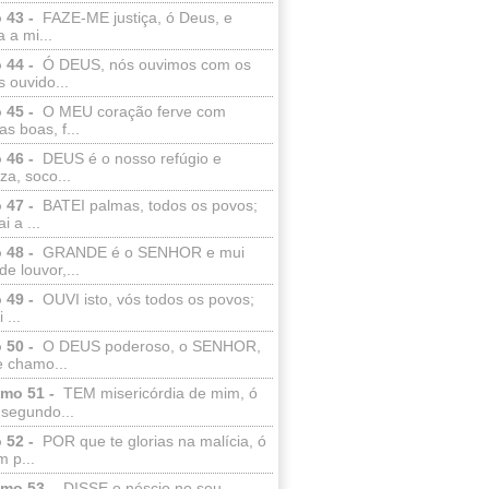
 43 -
FAZE-ME justiça, ó Deus, e
a a mi...
 44 -
Ó DEUS, nós ouvimos com os
 ouvido...
 45 -
O MEU coração ferve com
as boas, f...
 46 -
DEUS é o nosso refúgio e
eza, soco...
 47 -
BATEI palmas, todos os povos;
i a ...
 48 -
GRANDE é o SENHOR e mui
de louvor,...
 49 -
OUVI isto, vós todos os povos;
 ...
 50 -
O DEUS poderoso, o SENHOR,
e chamo...
lmo 51 -
TEM misericórdia de mim, ó
 segundo...
 52 -
POR que te glorias na malícia, ó
 p...
lmo 53 -
DISSE o néscio no seu