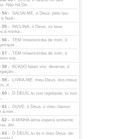
o: Não há De...
 54 -
SALVA-ME, ó Deus, pelo teu
e faze-...
 55 -
INCLINA, ó Deus, os teus
s à minha...
 56 -
TEM misericórdia de mim, ó
porque ...
 57 -
TEM misericórdia de mim, ó
tem mis...
 58 -
ACASO falais vós, deveras, ó
egação...
 59 -
LIVRA-ME, meu Deus, dos meus
s, d...
 60 -
Ó DEUS, tu nos rejeitaste, tu nos
...
 61 -
OUVE, ó Deus, o meu clamor;
 à min...
 62 -
A MINHA alma espera somente
s; del...
 63 -
Ó DEUS, tu és o meu Deus, de
ada t...