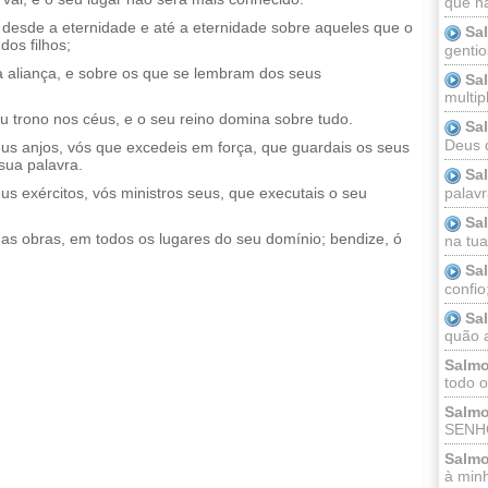
que n
esde a eternidade e até a eternidade sobre aqueles que o
Sa
dos filhos;
gentio
 aliança, e sobre os que se lembram dos seus
Sa
multip
trono nos céus, e o seu reino domina sobre tudo.
Sa
Deus 
s anjos, vós que excedeis em força, que guardais os seus
ua palavra.
Sa
palav
s exércitos, vós ministros seus, que executais o seu
Sa
s obras, em todos os lugares do seu domínio; bendize, ó
na tua 
Sa
confio
Sa
quão a
Salmo
todo o
Salmo
SENHO
Salmo
à minh