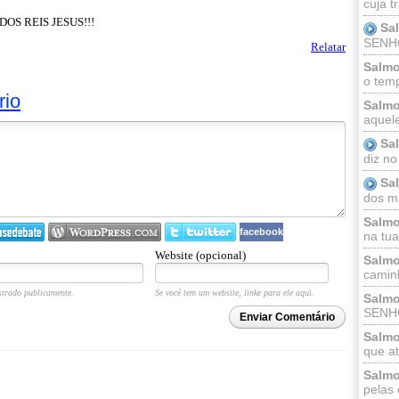
cuja t
OS REIS JESUS!!!
Sa
SENHOR
Relatar
Salmo
o temp
rio
Salmo
aquele
Sa
diz no
Sa
dos ma
Salmo
facebook
na tua 
Website (opcional)
Salmo
caminh
trado publicamente.
Se você tem um website, linke para ele aqui.
Salmo
SENHO
Enviar Comentário
Salmo
que at
Salmo
pelas 