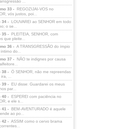
ransgressão ...
lmo 33 -
REGOZIJAI-VOS no
, vós justos, poi...
 34 -
LOUVAREI ao SENHOR em todo
o; o se...
 35 -
PLEITEIA, SENHOR, com
s que pleite...
lmo 36 -
A TRANSGRESSÃO do ímpio
 íntimo do...
lmo 37 -
NÃO te indignes por causa
lfeitore...
 38 -
Ó SENHOR, não me repreendas
ira, ...
 39 -
EU disse: Guardarei os meus
os par...
 40 -
ESPEREI com paciência no
R, e ele s...
 41 -
BEM-AVENTURADO é aquele
ende ao po...
 42 -
ASSIM como o cervo brama
correntes...