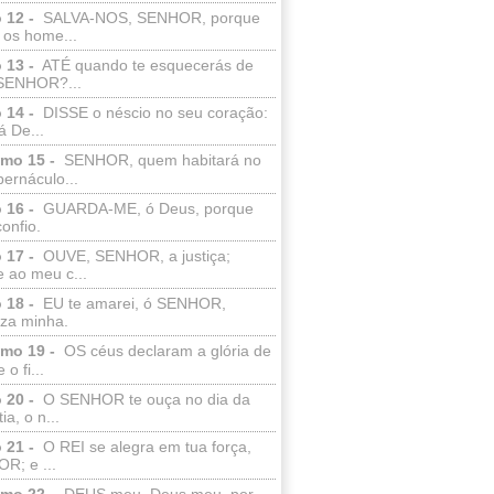
 12 -
SALVA-NOS, SENHOR, porque
 os home...
 13 -
ATÉ quando te esquecerás de
SENHOR?...
 14 -
DISSE o néscio no seu coração:
 De...
lmo 15 -
SENHOR, quem habitará no
bernáculo...
 16 -
GUARDA-ME, ó Deus, porque
confio.
 17 -
OUVE, SENHOR, a justiça;
 ao meu c...
 18 -
EU te amarei, ó SENHOR,
eza minha.
lmo 19 -
OS céus declaram a glória de
o fi...
 20 -
O SENHOR te ouça no dia da
ia, o n...
 21 -
O REI se alegra em tua força,
R; e ...
lmo 22 -
DEUS meu, Deus meu, por