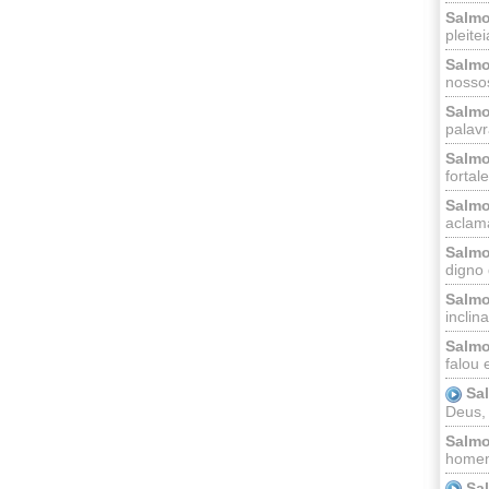
Salmo
pleitei
Salmo
nossos
Salmo
palavr
Salmo
fortal
Salmo
aclama
Salmo
digno 
Salmo
inclinai
Salmo
falou 
Sa
Deus,
Salmo
homem
Sa