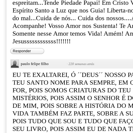
espreitam...Tende Piedade Papai! Em Cristo
Espírito Santo a Luz que nos Guia! Liberta-n
do mal...Cuida de nós... Cuida dos nossos...
Acompanhe! Vosso Amor nos Sustenta! Te A
Somente nesse Amor temos Vida! Amém! A
Jesussssssssssss!!!!!!!
Responder
paulo felipe filho
·
220 semanas atrás
EU TE EXALTAREI, Ó ´´DEUS´´ NOSSO P
TEU SANTO NOME PARA SEMPRE, EM 
FOR, POIS SOMOS CRIATURAS DO TEU
MISTÉRIOS, POIS ASSIM O SENHOR É
DE MIM, POIS SOBRE A HISTÓRIA DO
VIDA TAMBÉM FAZ PARTE, SOBRE A S
POIS TUDO QUE SOU E TUDO QUE FAÇ
SEU LIVRO, POIS ASSIM EU DE NADA T