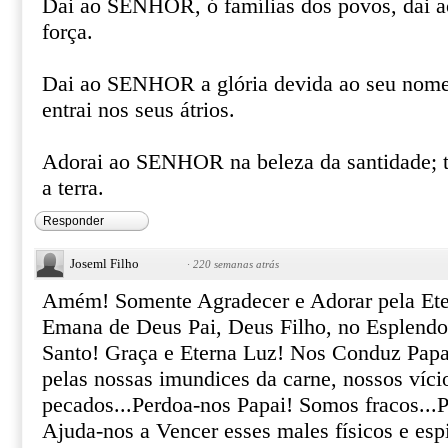
Dai ao SENHOR, ó famílias dos povos, dai 
força.
Dai ao SENHOR a glória devida ao seu nome; 
entrai nos seus átrios.
Adorai ao SENHOR na beleza da santidade; tr
a terra.
Responder
Joseml Filho
·
220 semanas atrás
Amém! Somente Agradecer e Adorar pela Ete
Emana de Deus Pai, Deus Filho, no Esplendo
Santo! Graça e Eterna Luz! Nos Conduz Papa
pelas nossas imundices da carne, nossos víci
pecados...Perdoa-nos Papai! Somos fracos...
Ajuda-nos a Vencer esses males físicos e espi