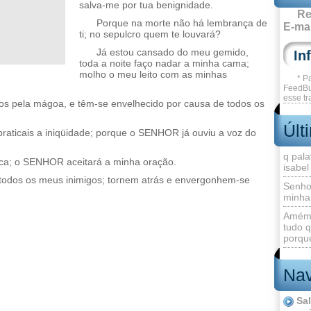
salva-me por tua benignidade.
Re
Porque na morte não há lembrança de
E-mai
ti; no sepulcro quem te louvará?
Já estou cansado do meu gemido,
toda a noite faço nadar a minha cama;
molho o meu leito com as minhas
* P
FeedBu
esse tr
os pela mágoa, e têm-se envelhecido por causa de todos os
Últ
praticais a iniqüidade; porque o SENHOR já ouviu a voz do
q pala
ca; o SENHOR aceitará a minha oração.
isabel
odos os meus inimigos; tornem atrás e envergonhem-se
Senho
minha
Amém 
tudo q
porque
Nav
Sa