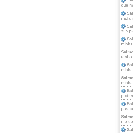
que m
Sa
nada m
Sa
sua pl
Sa
minha
Salmo
tenho
Sa
minha 
Salmo
minha;
Sa
podero
Sa
porque
Salmo
me dei
Sa