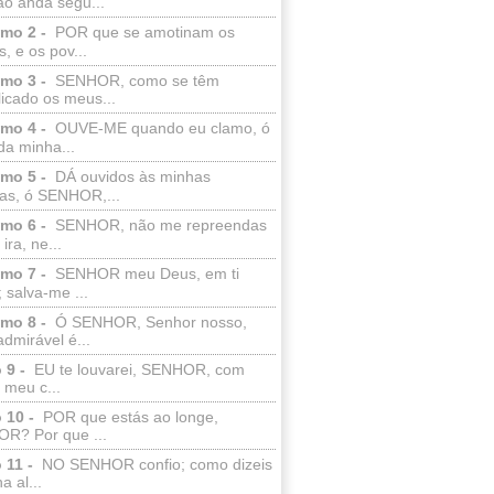
ão anda segu...
lmo 2 -
POR que se amotinam os
s, e os pov...
lmo 3 -
SENHOR, como se têm
licado os meus...
lmo 4 -
OUVE-ME quando eu clamo, ó
da minha...
lmo 5 -
DÁ ouvidos às minhas
ras, ó SENHOR,...
lmo 6 -
SENHOR, não me repreendas
ira, ne...
lmo 7 -
SENHOR meu Deus, em ti
; salva-me ...
lmo 8 -
Ó SENHOR, Senhor nosso,
dmirável é...
 9 -
EU te louvarei, SENHOR, com
 meu c...
 10 -
POR que estás ao longe,
R? Por que ...
 11 -
NO SENHOR confio; como dizeis
a al...