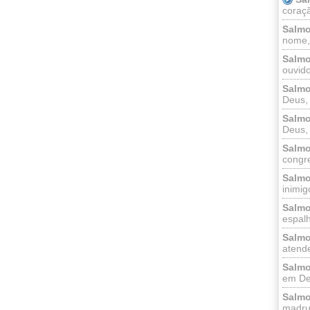
coraçã
Salmo
nome, 
Salmo
ouvido
Salmo
Deus, 
Salmo
Deus, 
Salmo
congr
Salmo
inimigo
Salmo
espalh
Salmo
atende
Salmo
em Deu
Salmo
madrug