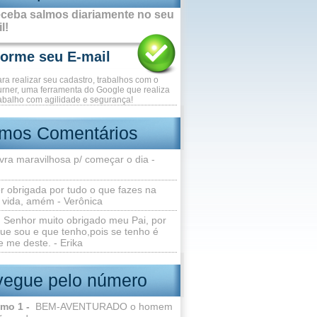
ceba salmos diariamente no seu
l!
ara realizar seu cadastro, trabalhos com o
rner, uma ferramenta do Google que realiza
abalho com agilidade e segurança!
imos Comentários
vra maravilhosa p/ começar o dia -
r obrigada por tudo o que fazes na
 vida, amém - Verônica
Senhor muito obrigado meu Pai, por
ue sou e que tenho,pois se tenho é
 me deste. - Erika
egue pelo número
lmo 1 -
BEM-AVENTURADO o homem