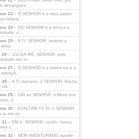
e desampara...
lmo 23 -
O SENHOR é o meu pastor,
e faltará...
lmo 24 -
DO SENHOR é a terra e a
enitude, o...
lmo 25 -
A TI, SENHOR, levanto a
 alma.
 26 -
JULGA-ME, SENHOR, pois
 andado em m...
lmo 27 -
O SENHOR é a minha luz e a
salvaçã...
 28 -
A TI clamarei, ó SENHOR, Rocha
 nã...
lmo 29 -
DAI ao SENHOR, ó filhos dos
sos, d...
lmo 30 -
EXALTAR-TE-EI, ó SENHOR,
 tu me ex...
 31 -
EM ti, SENHOR, confio; nunca
xes c...
lmo 32 -
BEM-AVENTURADO aquele