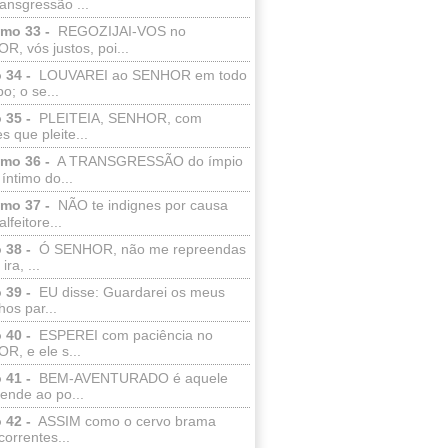
ransgressão ...
lmo 33 -
REGOZIJAI-VOS no
, vós justos, poi...
 34 -
LOUVAREI ao SENHOR em todo
o; o se...
 35 -
PLEITEIA, SENHOR, com
s que pleite...
lmo 36 -
A TRANSGRESSÃO do ímpio
 íntimo do...
lmo 37 -
NÃO te indignes por causa
lfeitore...
 38 -
Ó SENHOR, não me repreendas
ira, ...
 39 -
EU disse: Guardarei os meus
os par...
 40 -
ESPEREI com paciência no
R, e ele s...
 41 -
BEM-AVENTURADO é aquele
ende ao po...
 42 -
ASSIM como o cervo brama
correntes...