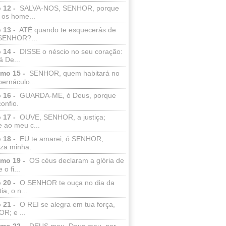
 12 -
SALVA-NOS, SENHOR, porque
 os home...
 13 -
ATÉ quando te esquecerás de
SENHOR?...
 14 -
DISSE o néscio no seu coração:
 De...
lmo 15 -
SENHOR, quem habitará no
bernáculo...
 16 -
GUARDA-ME, ó Deus, porque
confio.
 17 -
OUVE, SENHOR, a justiça;
 ao meu c...
 18 -
EU te amarei, ó SENHOR,
eza minha.
lmo 19 -
OS céus declaram a glória de
o fi...
 20 -
O SENHOR te ouça no dia da
ia, o n...
 21 -
O REI se alegra em tua força,
R; e ...
lmo 22 -
DEUS meu, Deus meu, por