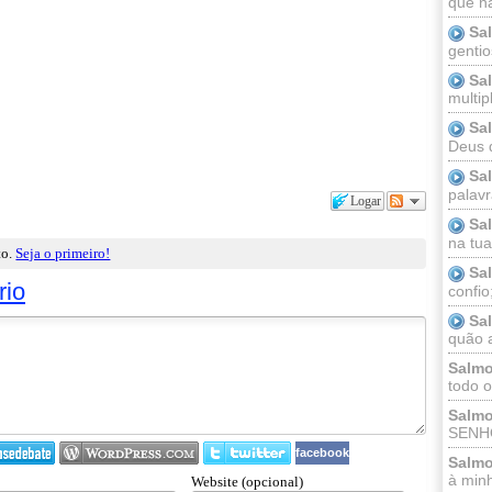
que n
Sa
gentio
Sa
multip
Sa
Deus 
Sa
palav
Logar
Sa
na tua 
to.
Seja o primeiro!
Sa
rio
confio
Sa
quão a
Salmo
todo o
Salmo
SENHO
facebook
Salmo
à minh
Website (opcional)