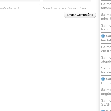
Salmo
faltam
trado publicamente.
Se você tem um website, linke para ele aqui.
Salmo
Enviar Comentário
mim, 
Salmo
Não há
Sa
teu ta
Salmo
em ti 
Salmo
atende
Salmo
fortal
Sa
Deus e 
Salmo
angúst
Salmo
SENHO
Sa