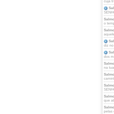
cuja t
Sa
SENHOR
Salmo
o temp
Salmo
aquele
Sa
diz no
Sa
dos ma
Salmo
na tua 
Salmo
caminh
Salmo
SENHO
Salmo
que at
Salmo
pelas 