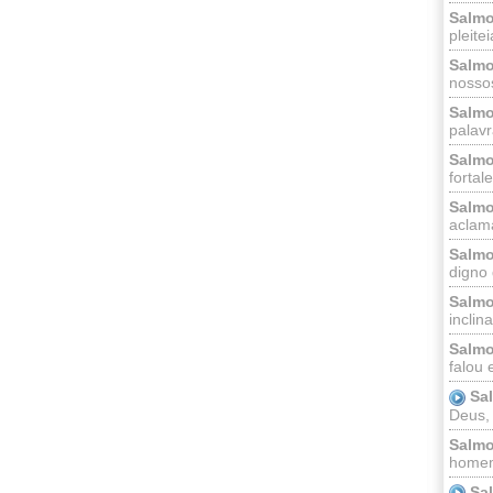
Salmo
pleitei
Salmo
nossos
Salmo
palavr
Salmo
fortal
Salmo
aclama
Salmo
digno 
Salmo
inclinai
Salmo
falou 
Sa
Deus,
Salmo
homem
Sa