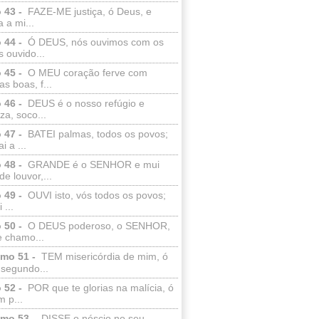
 43 -
FAZE-ME justiça, ó Deus, e
a a mi...
 44 -
Ó DEUS, nós ouvimos com os
 ouvido...
 45 -
O MEU coração ferve com
as boas, f...
 46 -
DEUS é o nosso refúgio e
eza, soco...
 47 -
BATEI palmas, todos os povos;
i a ...
 48 -
GRANDE é o SENHOR e mui
de louvor,...
 49 -
OUVI isto, vós todos os povos;
 ...
 50 -
O DEUS poderoso, o SENHOR,
e chamo...
lmo 51 -
TEM misericórdia de mim, ó
 segundo...
 52 -
POR que te glorias na malícia, ó
 p...
lmo 53 -
DISSE o néscio no seu