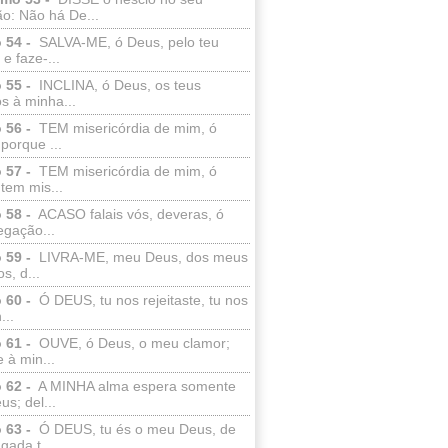
o: Não há De...
 54 -
SALVA-ME, ó Deus, pelo teu
e faze-...
 55 -
INCLINA, ó Deus, os teus
s à minha...
 56 -
TEM misericórdia de mim, ó
porque ...
 57 -
TEM misericórdia de mim, ó
tem mis...
 58 -
ACASO falais vós, deveras, ó
egação...
 59 -
LIVRA-ME, meu Deus, dos meus
s, d...
 60 -
Ó DEUS, tu nos rejeitaste, tu nos
...
 61 -
OUVE, ó Deus, o meu clamor;
 à min...
 62 -
A MINHA alma espera somente
s; del...
 63 -
Ó DEUS, tu és o meu Deus, de
ada t...