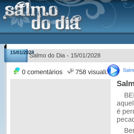
15/01/2028
Salmo do Dia - 15/01/2028
0 comentários
758 visualizações
Salm
BE
aquel
é per
pecad
Be