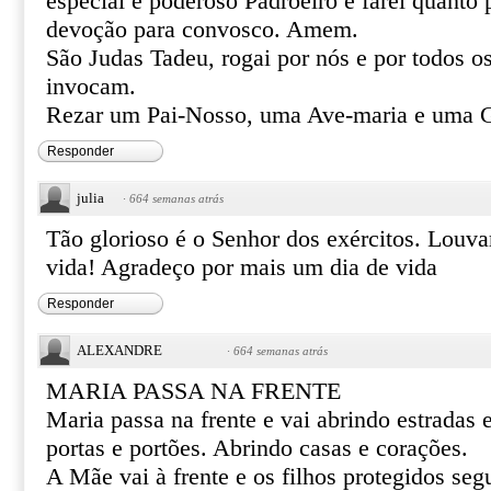
especial e poderoso Padroeiro e farei quanto 
devoção para convosco. Amem.
São Judas Tadeu, rogai por nós e por todos o
invocam.
Rezar um Pai-Nosso, uma Ave-maria e uma Gl
Responder
julia
·
664 semanas atrás
Tão glorioso é o Senhor dos exércitos. Louvar
vida! Agradeço por mais um dia de vida
Responder
ALEXANDRE
·
664 semanas atrás
MARIA PASSA NA FRENTE
Maria passa na frente e vai abrindo estradas
portas e portões. Abrindo casas e corações.
A Mãe vai à frente e os filhos protegidos se