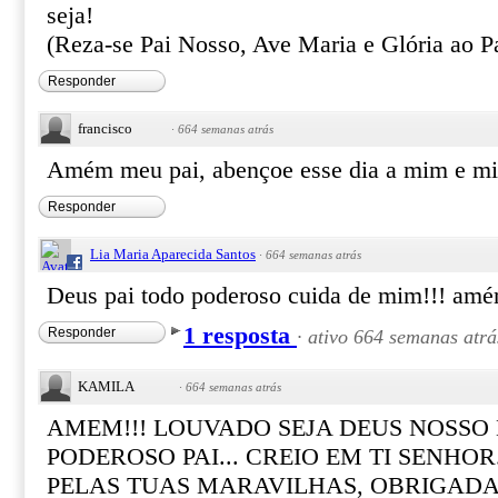
seja!
(Reza-se Pai Nosso, Ave Maria e Glória ao Pa
Responder
francisco
·
664 semanas atrás
Amém meu pai, abençoe esse dia a mim e mi
Responder
Lia Maria Aparecida Santos
·
664 semanas atrás
Deus pai todo poderoso cuida de mim!!! am
1 resposta
Responder
·
ativo 664 semanas atrá
KAMILA
·
664 semanas atrás
AMEM!!! LOUVADO SEJA DEUS NOSSO
PODEROSO PAI... CREIO EM TI SENHOR
PELAS TUAS MARAVILHAS, OBRIGADA