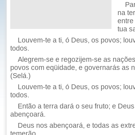
Pa
na te
entre
tua s
Louvem-te a ti, ó Deus, os povos; lo
todos.
Alegrem-se e regozijem-se as nações,
povos com eqüidade, e governarás as na
(Selá.)
Louvem-te a ti, ó Deus, os povos; lo
todos.
Então a terra dará o seu fruto; e Deu
abençoará.
Deus nos abençoará, e todas as extr
temerão.