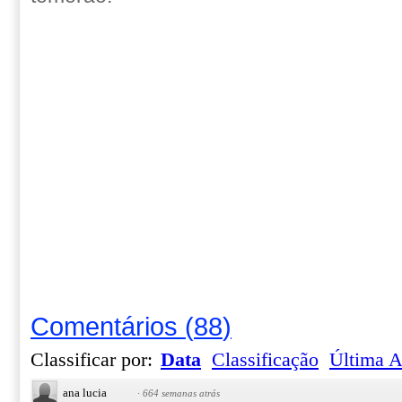
Comentários
(
88
)
Classificar por:
Data
Classificação
Última A
ana lucia
·
664 semanas atrás