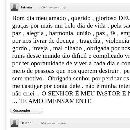
Tatiana
·
664 semanas atrás
Bom dia meu amado , querido , glorioso DE
graças por mais um belo dia de vida , pela sau
paz , alegria , harmonia, união , paz , fé , e
por nos livrar de doença , tragedia , violencia
gordo , inveja , mal olhado , obrigada por no
ruins desse mundo tão dificil e complicado v
por ter oportunidade de viver a cada dia e co
meio de pessoas que nos querem destruir . p
sem motivo . Obrigada senhor por perdoar o
me castigar por conta dele . não é minha inte
não criei .. O SENHOR É MEU PASTOR 
... TE AMO IMENSAMENTE
Responder
Daiane
·
664 semanas atrás