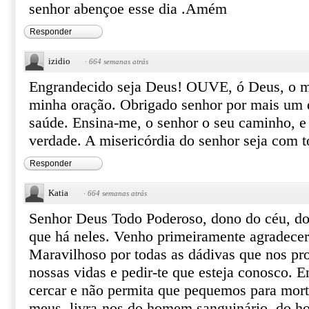
senhor abençoe esse dia .Amém
Responder
izidio
·
664 semanas atrás
Engrandecido seja Deus! OUVE, ó Deus, o m
minha oração. Obrigado senhor por mais um d
saúde. Ensina-me, o senhor o seu caminho, e
verdade. A misericórdia do senhor seja com
Responder
Katia
·
664 semanas atrás
Senhor Deus Todo Poderoso, dono do céu, do 
que há neles. Venho primeiramente agradecer
Maravilhoso por todas as dádivas que nos pro
nossas vidas e pedir-te que esteja conosco. E
cercar e não permita que pequemos para mor
meus, livra-nos do homem sanguinário, do h