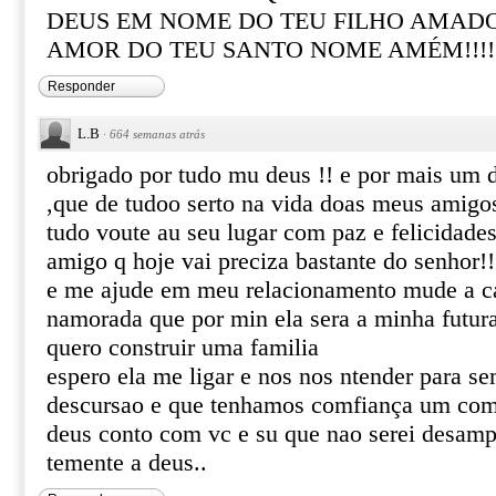
DEUS EM NOME DO TEU FILHO AMADO
AMOR DO TEU SANTO NOME AMÉM!!!!!!!!!!
Responder
L.B
·
664 semanas atrás
obrigado por tudo mu deus !! e por mais um d
,que de tudoo serto na vida doas meus amigo
tudo voute au seu lugar com paz e felicidad
amigo q hoje vai preciza bastante do senhor!!
e me ajude em meu relacionamento mude a c
namorada que por min ela sera a minha futu
quero construir uma familia
espero ela me ligar e nos nos ntender para s
descursao e que tenhamos comfiança um co
deus conto com vc e su que nao serei desam
temente a deus..