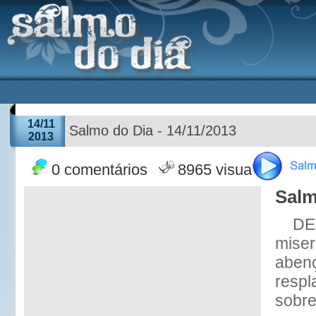
14/11
Salmo do Dia - 14/11/2013
2013
0 comentários
8965 visualizações
Salm
DE
miser
abenç
respl
sobre