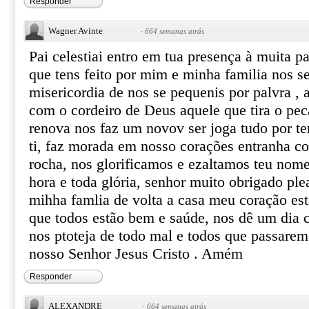
Responder
Wagner Avinte
·
664 semanas atrás
Pai celestiai entro em tua presença à muita p
que tens feito por mim e minha familia nos se
misericordia de nos se pequenis por palvra , a
com o cordeiro de Deus aquele que tira o p
renova nos faz um novov ser joga tudo por t
ti, faz morada em nosso corações entranha c
rocha, nos glorificamos e ezaltamos teu nome
hora e toda glória, senhor muito obrigado ple
mihha famlia de volta a casa meu coração es
que todos estão bem e saúde, nos dê um dia c
nos ptoteja de todo mal e todos que passare
nosso Senhor Jesus Cristo . Amém
Responder
ALEXANDRE
·
664 semanas atrás