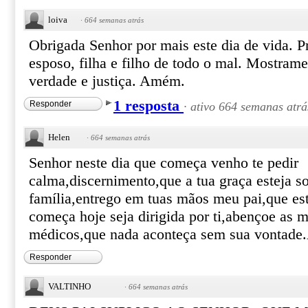
loiva
·
664 semanas atrás
Obrigada Senhor por mais este dia de vida. 
esposo, filha e filho de todo o mal. Mostra
verdade e justiça. Amém.
1 resposta
Responder
·
ativo 664 semanas atrá
Helen
·
664 semanas atrás
Senhor neste dia que começa venho te pedir
calma,discernimento,que a tua graça esteja s
família,entrego em tuas mãos meu pai,que e
começa hoje seja dirigida por ti,abençoe as 
médicos,que nada aconteça sem sua vontad
Responder
VALTINHO
·
664 semanas atrás