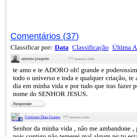
Comentários
(
37
)
Classificar por:
Data
Classificação
Última A
antonio joaquim
·
777 semanas atrás
te amo e te ADORO oh! grande e poderossi
todo o universo e toda e qualquer criação, t
dia em minha vida e por tudo que iras fazer p
nome do SENHOR JESUS.
Responder
Cristiane Dias Gomes
·
777 semanas atrás
Senhor da minha vida , não me ambandone , pr
pois contigo não temerei mal algum pq tu est