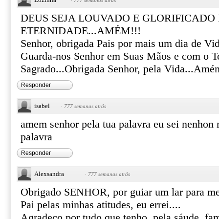
·
777 semanas atrás
DEUS SEJA LOUVADO E GLORIFICADO
ETERNIDADE...AMÉM!!!
Senhor, obrigada Pais por mais um dia de Vid
Guarda-nos Senhor em Suas Mãos e com o T
Sagrado...Obrigada Senhor, pela Vida...Amé
Responder
isabel
·
777 semanas atrás
amem senhor pela tua palavra eu sei nenhon ma
palavra
Responder
Alexsandra
·
777 semanas atrás
Obrigado SENHOR, por guiar um lar para me
Pai pelas minhas atitudes, eu errei....
Agradeço por tudo que tenho, pela sáude, fam