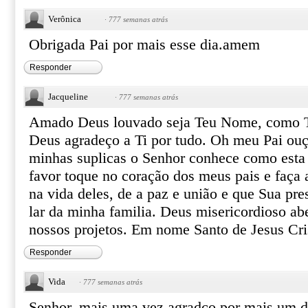
Verônica
·
777 semanas atrás
Obrigada Pai por mais esse dia.amem
Responder
Jacqueline
·
777 semanas atrás
Amado Deus louvado seja Teu Nome, como T
Deus agradeço a Ti por tudo. Oh meu Pai ouç
minhas suplicas o Senhor conhece como esta
favor toque no coração dos meus pais e faça 
na vida deles, de a paz e união e que Sua pre
lar da minha familia. Deus misericordioso a
nossos projetos. Em nome Santo de Jesus Cr
Responder
Vida
·
777 semanas atrás
Senhor, mais uma vez agradço por mais um d