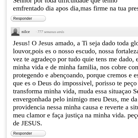
Senhor por toda dificuldade que tenho
emfrentado dia apos dia,mas firme na tua pre
Responder
nilce
·
777 semanas atrás
Jesus! O Jesus amado, a Ti seja dado toda glo
louvor,pois es o nosso escudo, nossa fortale
vez te agradeço por tudo quie tens me dado,
minha vida e de minha familia, nos cobre co
protegendo e abençoando, porque cremos e e
que es o Deus do impossivel, porisso te pe
transforma minha vida, muda essa situaçao S
envergonhada pelo inimigo meu Deus, me da a
providencia nessa minha causa e reverte a si
meu clamor e faça justiça na minha vida. p
de JESUS.
Responder