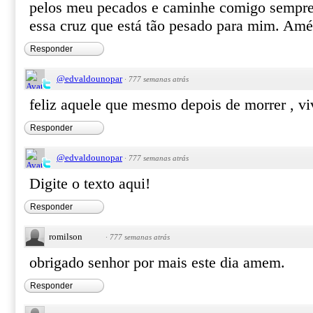
pelos meu pecados e caminhe comigo sempre,
essa cruz que está tão pesado para mim. Am
Responder
@edvaldounopar
·
777 semanas atrás
feliz aquele que mesmo depois de morrer , 
Responder
@edvaldounopar
·
777 semanas atrás
Digite o texto aqui!
Responder
romilson
·
777 semanas atrás
obrigado senhor por mais este dia amem.
Responder