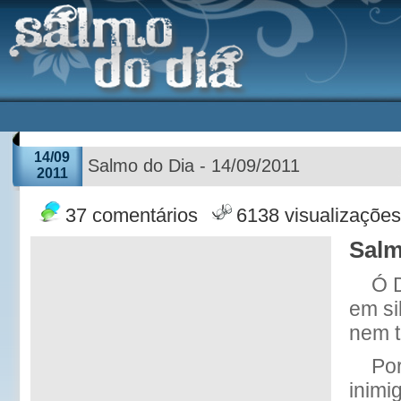
14/09
Salmo do Dia - 14/09/2011
2011
37 comentários
6138 visualizações
Salm
Ó 
em si
nem t
Por
inimi