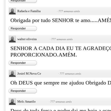
Responder
Rafaela e Família
·
777 semanas atrás
Obrigada por tudo SENHOR te amo.....AMÉM.
Responder
walter oliveira
·
777 semanas atrás
SENHOR A CADA DIA EU TE AGRADEÇ
PROPORCIONADO.AMÉM.
Responder
Josiel M.Nova Ce
·
777 semanas atrás
Oh DEUS que sempre me ajudou Obrigado Deus
Responder
Melc Amarilo
·
777 semanas atrás
Deus de toda força e poder,dai-me hoje a esp