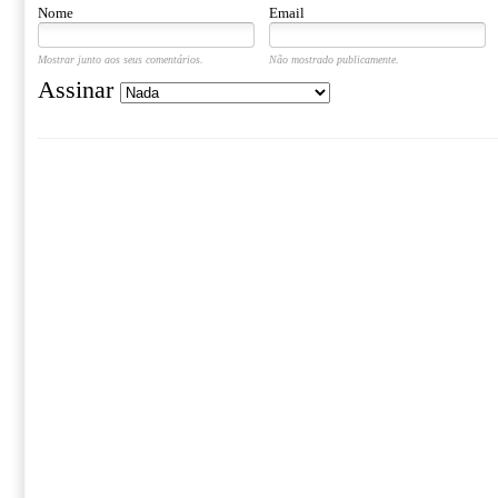
Nome
Email
Mostrar junto aos seus comentários.
Não mostrado publicamente.
Assinar