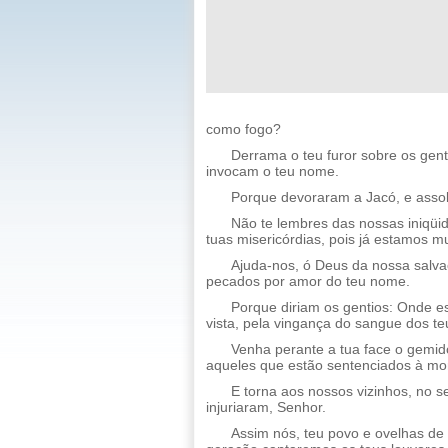
como fogo?
Derrama o teu furor sobre os gen
invocam o teu nome.
Porque devoraram a Jacó, e asso
Não te lembres das nossas iniqü
tuas misericórdias, pois já estamos mu
Ajuda-nos, ó Deus da nossa salvaç
pecados por amor do teu nome.
Porque diriam os gentios: Onde es
vista, pela vingança do sangue dos te
Venha perante a tua face o gemid
aqueles que estão sentenciados à mor
E torna aos nossos vizinhos, no se
injuriaram, Senhor.
Assim nós, teu povo e ovelhas de