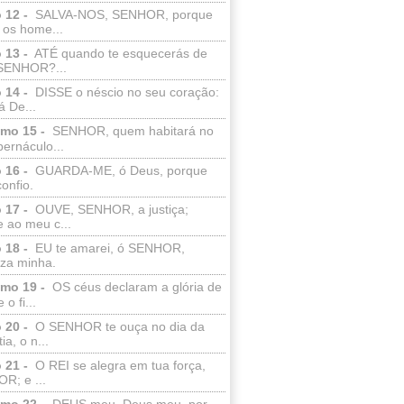
 12 -
SALVA-NOS, SENHOR, porque
 os home...
 13 -
ATÉ quando te esquecerás de
SENHOR?...
 14 -
DISSE o néscio no seu coração:
 De...
lmo 15 -
SENHOR, quem habitará no
bernáculo...
 16 -
GUARDA-ME, ó Deus, porque
confio.
 17 -
OUVE, SENHOR, a justiça;
 ao meu c...
 18 -
EU te amarei, ó SENHOR,
eza minha.
lmo 19 -
OS céus declaram a glória de
o fi...
 20 -
O SENHOR te ouça no dia da
ia, o n...
 21 -
O REI se alegra em tua força,
R; e ...
lmo 22 -
DEUS meu, Deus meu, por