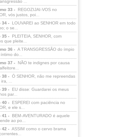
ransgressão ...
lmo 33 -
REGOZIJAI-VOS no
, vós justos, poi...
 34 -
LOUVAREI ao SENHOR em todo
o; o se...
 35 -
PLEITEIA, SENHOR, com
s que pleite...
lmo 36 -
A TRANSGRESSÃO do ímpio
 íntimo do...
lmo 37 -
NÃO te indignes por causa
lfeitore...
 38 -
Ó SENHOR, não me repreendas
ira, ...
 39 -
EU disse: Guardarei os meus
os par...
 40 -
ESPEREI com paciência no
R, e ele s...
 41 -
BEM-AVENTURADO é aquele
ende ao po...
 42 -
ASSIM como o cervo brama
correntes...