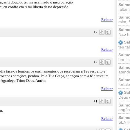
aças ti dou,por ter me acalmado o meu coração
Salmo
 eu confio em ti mi liberta dessa depressão
faltam
Salmo
Relatar
mim, 
Salmo
+2
Não há
Sa
teu ta
Relatar
Salmo
em ti 
+2
Salmo
dia faça-os lembrar os ensinamentos que receberam a Teu respeito e
atende
ocar os corações, perdoa. Pela Tua Graça, abençoa com a fé e restaura
Salmo
a. Agradeço Trino Deus. Amém.
fortal
Relatar
Sa
Deus e 
+1
Salmo
angúst
m.
Salmo
Relatar
SENHO
Sa