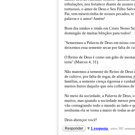
tribulações, nos fortalece diante de nosso
tortuosos, o amor de Deus e Seu Filho Salv
Pai, tem misericórdia de nossos pecados, t
palavra e o amor! Amém!
Bom dia irmãos e irmãs em Cristo Nosso S
domingão de muitas bênçãos para todos!
"Semeemos a Palavra de Deus em nosso cora
deixemos essa semente secar por falta de cu
O Reino de Deus é como um grão de mostarda
terra” (Marcos 4, 31).
Não matemos a semente do Reino de Deus qu
de cultivo, por falta de regar, de alimentar
famílias, a semente cresça rigorosa e cuida
muitos frutos daquilo que nós colhemos de 
No meio da sociedade, a Palavra de Deus, o
muitos, mas quando a sociedade menos perc
vão contagiando todo o mundo ao lado e qu
nenhuma ela se torna a maior de todas as ár
Deus abençoe você!
1 resposta
Responder
·
ativo 581 semana