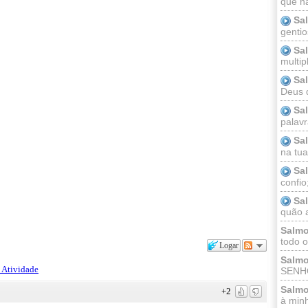
.
que n
Sa
gentio
Sa
multip
Sa
Deus 
Sa
palav
Sa
na tua 
Sa
confio
Sa
quão a
Salmo
todo o
Logar
Salmo
 Atividade
SENHO
Salmo
+2
à minh