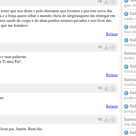
+1
que m
noite que nos deste e pelo descanso que tivemos e por este novo dia
Sa
a e a força quero olhar o mundo cheia de alegriasquero me entregar em
nada m
os saude de corpo e de alma perdoa nosssos pecados e nos livre das
 que me fortalece
Sa
sua pl
Relatar
Sa
minha
+1
Salmo
e suas palavras.
tenho
a Tí meu Pai!
Sa
minha 
Relatar
Salmo
minha;
+1
Sa
podero
us.
Sa
Relatar
porque
Salmo
+1
me dei
bom pai. Amém. Bom dia.
Sa