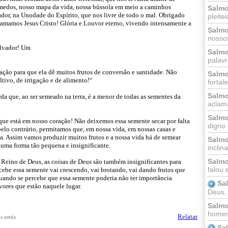
s medos, nosso mapa da vida, nossa bússola em meio a caminhos
Salmo
ador, na Unodade do Espírito, que nos livre de todo o mal. Obrigado
pleitei
e amamos Jesus Cristo! Glória e Louvor eterno, vivendo intensamente a
Salmo
nossos
alvador! Um
Salmo
palavr
ção para que ela dê muitos frutos de conversão e santidade. Não
Salmo
ltivo, de irrigação e de alimento!“
fortal
Salmo
 que, ao ser semeado na terra, é a menor de todas as sementes da
aclama
Salmo
e está em nosso coração! Não deixemos essa semente secar por falta
digno 
, pelo contrário, permitamos que, em nossa vida, em nossas casas e
da. Assim vamos produzir muitos frutos e a nossa vida há de semear
Salmo
uma forma tão pequena e insignificante.
inclinai
Salmo
 Reino de Deus, as coisas de Deus são também insignificantes para
falou 
ebe essa semente vai crescendo, vai brotando, vai dando frutos que
ando se percebe que essa semente poderia não ter importância
Sa
vores que estão naquele lugar.
Deus,
Salmo
homem
Relatar
s atrás
Sa