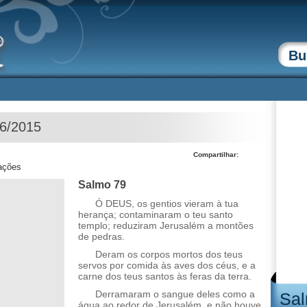
06/2015
Compartilhar:
zações
Salmo 79
Ó DEUS, os gentios vieram à tua
herança; contaminaram o teu santo
templo; reduziram Jerusalém a montões
de pedras.
Deram os corpos mortos dos teus
servos por comida às aves dos céus, e a
carne dos teus santos às feras da terra.
Derramaram o sangue deles como a
Sal
água ao redor de Jerusalém, e não houve