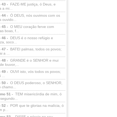
 43 -
FAZE-ME justiça, ó Deus, e
a a mi...
 44 -
Ó DEUS, nós ouvimos com os
 ouvido...
 45 -
O MEU coração ferve com
as boas, f...
 46 -
DEUS é o nosso refúgio e
eza, soco...
 47 -
BATEI palmas, todos os povos;
i a ...
 48 -
GRANDE é o SENHOR e mui
de louvor,...
 49 -
OUVI isto, vós todos os povos;
 ...
 50 -
O DEUS poderoso, o SENHOR,
e chamo...
lmo 51 -
TEM misericórdia de mim, ó
 segundo...
 52 -
POR que te glorias na malícia, ó
 p...
lmo 53 -
DISSE o néscio no seu