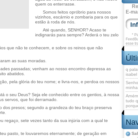
quem os enterrasse.
Re
E-mai
Somos feitos opróbrio para nossos
vizinhos, escárnio e zombaria para os que
estão à roda de nós.
Até quando, SENHOR? Acaso te
indignarás para sempre? Arderá o teu zelo
* P
FeedBu
esse tr
tios que não te conhecem, e sobre os reinos que não
Últ
laram as suas moradas.
idades passadas; venham ao nosso encontro depressa as
q pala
ito abatidos.
isabel
ão, pela glória do teu nome; e livra-nos, e perdoa os nossos
Senho
minha
tá o seu Deus? Seja ele conhecido entre os gentios, à nossa
Amém 
us servos, que foi derramado.
tudo q
porque
o dos presos; segundo a grandeza do teu braço preserva
te.
Nav
u regaço, sete vezes tanto da sua injúria com a qual te
 teu pasto, te louvaremos eternamente; de geração em
Sa