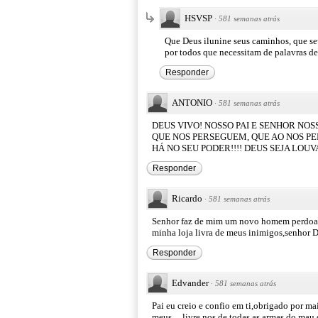
HSVSP
·
581 semanas atrás
Que Deus ilunine seus caminhos, que se
por todos que necessitam de palavras de
Responder
ANTONIO
·
581 semanas atrás
DEUS VIVO! NOSSO PAI E SENHOR NOS
QUE NOS PERSEGUEM, QUE AO NOS PE
HÁ NO SEU PODER!!!! DEUS SEJA LOU
Responder
Ricardo
·
581 semanas atrás
Senhor faz de mim um novo homem perdoa m
minha loja livra de meus inimigos,senhor 
Responder
Edvander
·
581 semanas atrás
Pai eu creio e confio em ti,obrigado por m
meus ... livre nos de todas as armas do ma