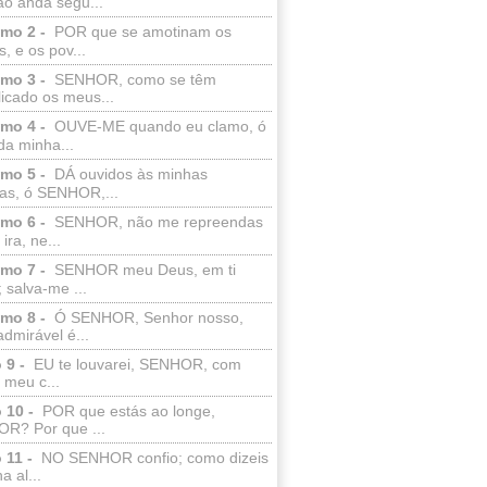
ão anda segu...
lmo 2 -
POR que se amotinam os
s, e os pov...
lmo 3 -
SENHOR, como se têm
licado os meus...
lmo 4 -
OUVE-ME quando eu clamo, ó
da minha...
lmo 5 -
DÁ ouvidos às minhas
ras, ó SENHOR,...
lmo 6 -
SENHOR, não me repreendas
ira, ne...
lmo 7 -
SENHOR meu Deus, em ti
; salva-me ...
lmo 8 -
Ó SENHOR, Senhor nosso,
dmirável é...
 9 -
EU te louvarei, SENHOR, com
 meu c...
 10 -
POR que estás ao longe,
R? Por que ...
 11 -
NO SENHOR confio; como dizeis
a al...