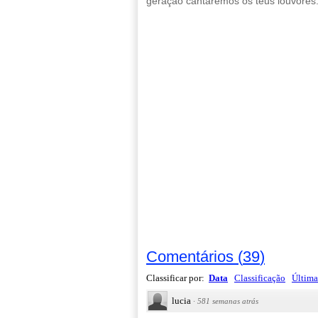
geração cantaremos os teus louvores
Comentários
(
39
)
Classificar por:
Data
Classificação
Última
lucia
·
581 semanas atrás