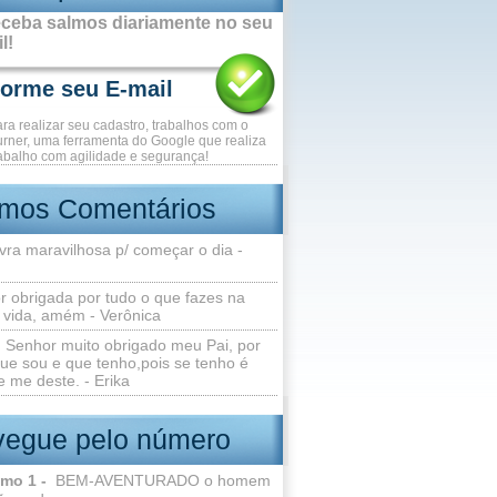
ceba salmos diariamente no seu
l!
ara realizar seu cadastro, trabalhos com o
rner, uma ferramenta do Google que realiza
abalho com agilidade e segurança!
imos Comentários
vra maravilhosa p/ começar o dia -
r obrigada por tudo o que fazes na
 vida, amém - Verônica
Senhor muito obrigado meu Pai, por
ue sou e que tenho,pois se tenho é
 me deste. - Erika
egue pelo número
lmo 1 -
BEM-AVENTURADO o homem