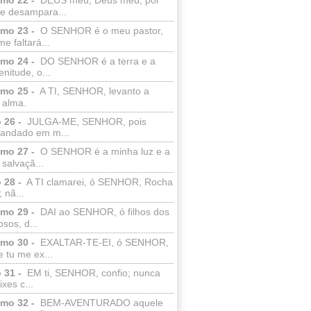
e desampara...
lmo 23 -
O SENHOR é o meu pastor,
e faltará...
lmo 24 -
DO SENHOR é a terra e a
enitude, o...
lmo 25 -
A TI, SENHOR, levanto a
 alma.
 26 -
JULGA-ME, SENHOR, pois
 andado em m...
lmo 27 -
O SENHOR é a minha luz e a
salvaçã...
 28 -
A TI clamarei, ó SENHOR, Rocha
 nã...
lmo 29 -
DAI ao SENHOR, ó filhos dos
sos, d...
lmo 30 -
EXALTAR-TE-EI, ó SENHOR,
 tu me ex...
 31 -
EM ti, SENHOR, confio; nunca
xes c...
lmo 32 -
BEM-AVENTURADO aquele