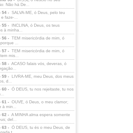
o: Não há De...
 54 -
SALVA-ME, ó Deus, pelo teu
e faze-...
 55 -
INCLINA, ó Deus, os teus
s à minha...
 56 -
TEM misericórdia de mim, ó
porque ...
 57 -
TEM misericórdia de mim, ó
tem mis...
 58 -
ACASO falais vós, deveras, ó
egação...
 59 -
LIVRA-ME, meu Deus, dos meus
s, d...
 60 -
Ó DEUS, tu nos rejeitaste, tu nos
...
 61 -
OUVE, ó Deus, o meu clamor;
 à min...
 62 -
A MINHA alma espera somente
s; del...
 63 -
Ó DEUS, tu és o meu Deus, de
ada t...