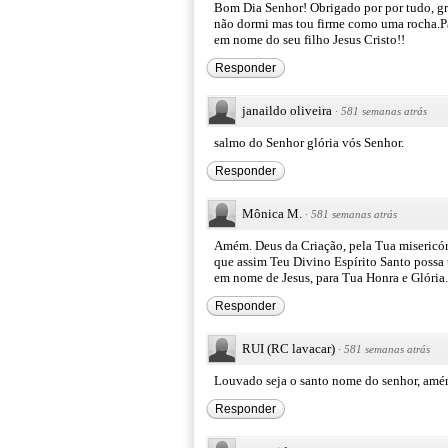
Bom Dia Senhor! Obrigado por por tudo, gr
não dormi mas tou firme como uma rocha.Pai
em nome do seu filho Jesus Cristo!!
Responder
janaildo oliveira
·
581 semanas atrás
salmo do Senhor glória vós Senhor.
Responder
Mônica M.
·
581 semanas atrás
Amém. Deus da Criação, pela Tua misericór
que assim Teu Divino Espírito Santo possa t
em nome de Jesus, para Tua Honra e Glóri
Responder
RUI (RC lavacar)
·
581 semanas atrás
Louvado seja o santo nome do senhor, amé
Responder