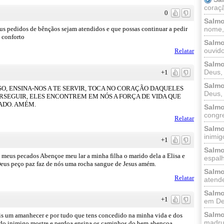
coraçã
0
Salmo
us pedidos de bênçãos sejam atendidos e que possas continuar a pedir
nome, 
 conforto
Salmo
ouvido
Relatar
Salmo
Deus, 
+1
Salmo
SO, ENSINA-NOS A TE SERVIR, TOCA NO CORAÇÃO DAQUELES
Deus, 
RSEGUIR, ELES ENCONTREM EM NÓS A FORÇA DE VIDA QUE
VADO. AMÉM.
Salmo
congr
Relatar
Salmo
inimigo
+1
Salmo
eus pecados Abençoe meu lar a minha filha o marido dela a Elisa e
espalh
Deus peço paz faz de nós uma rocha sangue de Jesus amém.
Salmo
Relatar
atende
Salmo
+1
em Deu
Salmo
ais um amanhecer e por tudo que tens concedido na minha vida e dos
madrug
u do inimigo mostre e perdoa,ensina os caminhos do bem,abençoa