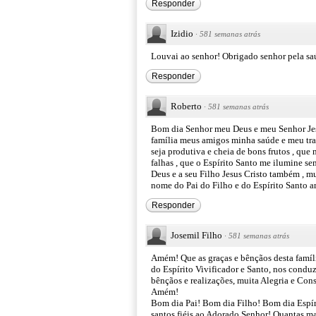
Responder
Izidio
·
581 semanas atrás
Louvai ao senhor! Obrigado senhor pela sa
Responder
Roberto
·
581 semanas atrás
Bom dia Senhor meu Deus e meu Senhor Jes
família meus amigos minha saúde e meu tra
seja produtiva e cheia de bons frutos , q
falhas , que o Espírito Santo me ilumine s
Deus e a seu Filho Jesus Cristo também , 
nome do Pai do Filho e do Espírito Santo
Responder
Josemil Filho
·
581 semanas atrás
Amém! Que as graças e bênçãos desta famíli
do Espírito Vivificador e Santo, nos condu
bênçãos e realizações, muita Alegria e Con
Amém!
Bom dia Pai! Bom dia Filho! Bom dia Espír
santos fiéis ao Adorado Senhor! Quantas ma