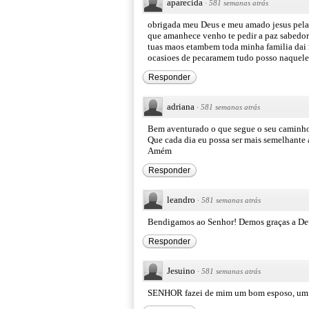
aparecida
·
581 semanas atrás
obrigada meu Deus e meu amado jesus pela 
que amanhece venho te pedir a paz sabedor
tuas maos etambem toda minha familia dai n
ocasioes de pecaramem tudo posso naquele
Responder
adriana
·
581 semanas atrás
Bem aventurado o que segue o seu caminho 
Que cada dia eu possa ser mais semelhante 
Amém
Responder
leandro
·
581 semanas atrás
Bendigamos ao Senhor! Demos graças a De
Responder
Jesuino
·
581 semanas atrás
SENHOR fazei de mim um bom esposo, um 