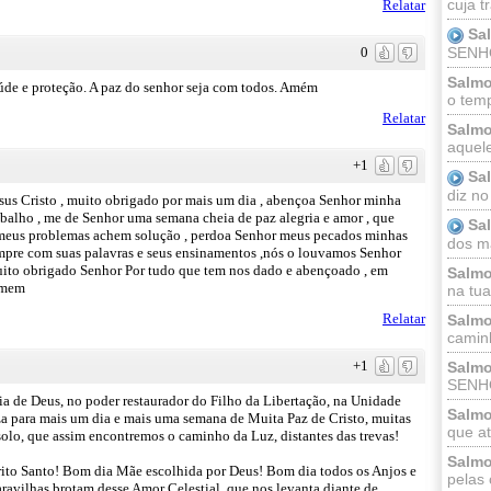
cuja t
Relatar
Sa
0
SENHOR
Salmo
úde e proteção. A paz do senhor seja com todos. Amém
o temp
Relatar
Salmo
aquele
+1
Sa
diz no
us Cristo , muito obrigado por mais um dia , abençoa Senhor minha
balho , me de Senhor uma semana cheia de paz alegria e amor , que
Sa
ue meus problemas achem solução , perdoa Senhor meus pecados minhas
dos ma
empre com suas palavras e seus ensinamentos ,nós o louvamos Senhor
muito obrigado Senhor Por tudo que tem nos dado e abençoado , em
Salmo
 amem
na tua 
Relatar
Salmo
caminh
+1
Salmo
SENHO
a de Deus, no poder restaurador do Filho da Libertação, na Unidade
Salmo
za para mais um dia e mais uma semana de Muita Paz de Cristo, muitas
que at
solo, que assim encontremos o caminho da Luz, distantes das trevas!
Salmo
ito Santo! Bom dia Mãe escolhida por Deus! Bom dia todos os Anjos e
pelas 
ravilhas brotam desse Amor Celestial, que nos levanta diante de