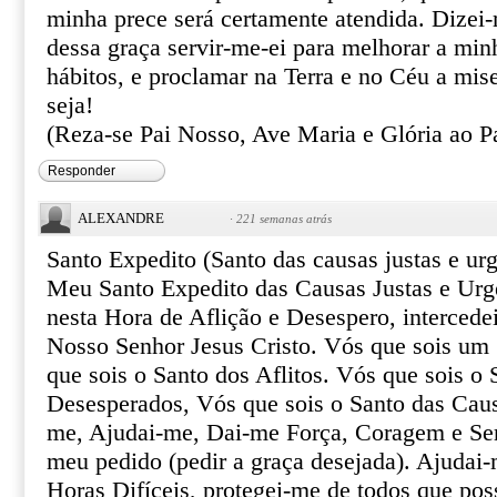
minha prece será certamente atendida. Dizei
dessa graça servir-me-ei para melhorar a min
hábitos, e proclamar na Terra e no Céu a mis
seja!
(Reza-se Pai Nosso, Ave Maria e Glória ao Pa
Responder
ALEXANDRE
·
221 semanas atrás
Santo Expedito (Santo das causas justas e urg
Meu Santo Expedito das Causas Justas e Urg
nesta Hora de Aflição e Desespero, intercede
Nosso Senhor Jesus Cristo. Vós que sois um 
que sois o Santo dos Aflitos. Vós que sois o 
Desesperados, Vós que sois o Santo das Caus
me, Ajudai-me, Dai-me Força, Coragem e Ser
meu pedido (pedir a graça desejada). Ajudai-
Horas Difíceis, protegei-me de todos que pos