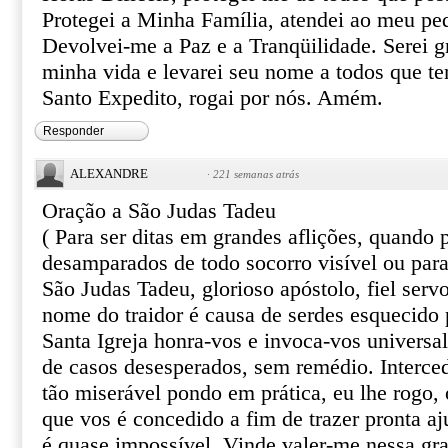
Protegei a Minha Família, atendei ao meu pe
Devolvei-me a Paz e a Tranqüilidade. Serei gr
minha vida e levarei seu nome a todos que te
Santo Expedito, rogai por nós. Amém.
Responder
ALEXANDRE
·
221 semanas atrás
Oração a São Judas Tadeu
( Para ser ditas em grandes aflições, quando
desamparados de todo socorro visível ou par
São Judas Tadeu, glorioso apóstolo, fiel serv
nome do traidor é causa de serdes esquecido 
Santa Igreja honra-vos e invoca-vos univers
de casos desesperados, sem remédio. Interce
tão miserável pondo em prática, eu lhe rogo, o
que vos é concedido a fim de trazer pronta aj
é quase impossível. Vinde valer-me nessa gr