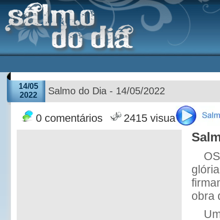
14/05
Salmo do Dia - 14/05/2022
2022
0 comentários
2415 visualizações
Salm
OS
glóri
firma
obra 
Um 