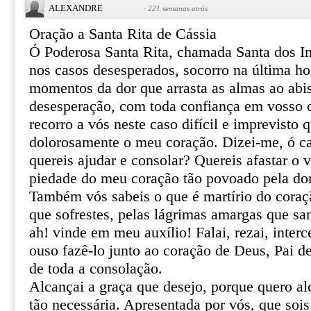
ALEXANDRE
·
221 semanas atrás
Oração a Santa Rita de Cássia
Ó Poderosa Santa Rita, chamada Santa dos I
nos casos desesperados, socorro na última ho
momentos da dor que arrasta as almas ao abi
desesperação, com toda confiança em vosso ce
recorro a vós neste caso difícil e imprevisto 
dolorosamente o meu coração. Dizei-me, ó ca
quereis ajudar e consolar? Quereis afastar o 
piedade do meu coração tão povoado pela do
Também vós sabeis o que é martírio do coraçã
que sofrestes, pelas lágrimas amargas que sa
ah! vinde em meu auxílio! Falai, rezai, inter
ouso fazê-lo junto ao coração de Deus, Pai de
de toda a consolação.
Alcançai a graça que desejo, porque quero al
tão necessária. Apresentada por vós, que sois