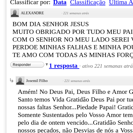
Classificar por:
Data
Classificação
Última A
ALEXANDRE
·
221 semanas atrás
BOM DIA SENHOR JESUS
MUITO OBRIGADO POR TUDO MEU PAI
COM O SENHOR NO MEU LADO SEREI
PERDOE MINHAS FALHAS E MINHA PO
TE AMO COM TODAS AS MINHAS FOR
1 resposta
Responder
·
ativo 221 semanas atrá
Josemil Filho
·
221 semanas atrás
Amém! No Deus Pai, Deus Filho e Amor Gl
Santo temos Vida Gratidão Deus Pai por tu
nossas faltas Senhor...Piedade Papai! Grati
Somente Sustentados pelo Vosso Amor tem
pelo dia de ontem vencido...Gratidão Sen
nossos pecados, não Desvias de nós a Vo