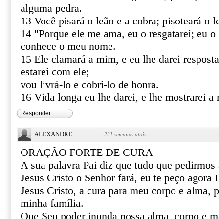
alguma pedra.
13 Você pisará o leão e a cobra; pisoteará o le
14 "Porque ele me ama, eu o resgatarei; eu o 
conhece o meu nome.
15 Ele clamará a mim, e eu lhe darei resposta
estarei com ele;
vou livrá-lo e cobri-lo de honra.
16 Vida longa eu lhe darei, e lhe mostrarei a 
Responder
ALEXANDRE
·
221 semanas atrás
ORAÇÃO FORTE DE CURA
A sua palavra Pai diz que tudo que pedirmo
Jesus Cristo o Senhor fará, eu te peço agor
Jesus Cristo, a cura para meu corpo e alma, 
minha família.
Que Seu poder inunda nossa alma, corpo e m