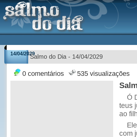
14/04/2029
Salmo do Dia - 14/04/2029
0 comentários
535 visualizações
Salm
Ó 
teus j
ao fil
Ele
com j