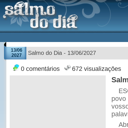
13/06
Salmo do Dia - 13/06/2027
2027
0 comentários
672 visualizações
Salm
ESC
povo 
vosso
palav
Abr