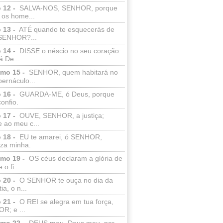
 12 -
SALVA-NOS, SENHOR, porque
 os home...
 13 -
ATÉ quando te esquecerás de
SENHOR?...
 14 -
DISSE o néscio no seu coração:
 De...
lmo 15 -
SENHOR, quem habitará no
bernáculo...
 16 -
GUARDA-ME, ó Deus, porque
confio.
 17 -
OUVE, SENHOR, a justiça;
 ao meu c...
 18 -
EU te amarei, ó SENHOR,
eza minha.
lmo 19 -
OS céus declaram a glória de
o fi...
 20 -
O SENHOR te ouça no dia da
ia, o n...
 21 -
O REI se alegra em tua força,
R; e ...
lmo 22 -
DEUS meu, Deus meu, por