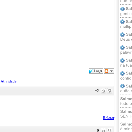
que n
Sa
gentio
Sa
multip
Sa
Deus 
Sa
palav
Sa
na tua 
Logar
Sa
confio
 Atividade
Sa
+2
quão a
Salmo
todo o
Salmo
SENHO
Relatar
Salmo
à minh
0