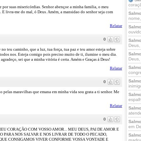
coraçã
 por suas misericórdias. Senhor abençoe a minha familia, o meu
us. E livra-me do mal, ó Deus. Amém, a mansidao do senhor seja com
Salmo
nome, 
Relatar
Salmo
ouvido
0
Salmo
Deus, 
 no teu caminho, que a luz, tua força, tua paz e teu amor esteja sobre
Salmo
odos nos. Esteja comigo pois preciso muito de ti, ilumine o meu dia.
Deus, 
agradeço, sei que a minha vitória é certa. Amém e Graças á Deus!
Salmo
Relatar
congr
Salmo
0
inimigo
 pelas maravilhas que emana em minha vida sou grata a ti senhor. Me
Salmo
espalh
Relatar
Salmo
atende
0
Salmo
em Deu
 MEU CORAÇÃO COM VOSSO AMOR... MEU DEUS, PAI DE AMOR E
O PARA NOS SALVAR E NOS LIVRAR DE TODO O PECADO,
Salmo
 QUE CONSIGAMOS VIVER CONFORME VOSSA VONTADE E
madrug