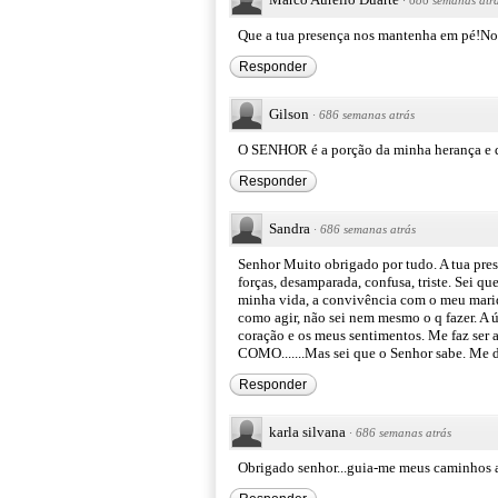
·
686 semanas atr
Que a tua presença nos mantenha em pé!N
Responder
Gilson
·
686 semanas atrás
O SENHOR é a porção da minha herança e do
Responder
Sandra
·
686 semanas atrás
Senhor Muito obrigado por tudo. A tua pre
forças, desamparada, confusa, triste. Sei 
minha vida, a convivência com o meu mari
como agir, não sei nem mesmo o q fazer. A
coração e os meus sentimentos. Me faz ser
COMO.......Mas sei que o Senhor sabe. Me d
Responder
karla silvana
·
686 semanas atrás
Obrigado senhor...guia-me meus caminhos 