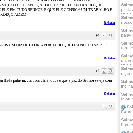
ARDEÇO POR TUDO.SENHOR CONTINUE OLHANDO E
Salmo
 MUITO DE TI ESPULÇA TODO ESPIRITO CONTRARIO QUE
pleitei
M ELE EM TUDO SENHOR E QUE ELE CONSIGA UM TRABALHO E
GARDEÇO.AMEM
Salmo
nossos
Relatar
Salmo
palavr
+1
Salmo
AIS UM DIA DE GLORIA POR TUDO QUE O SENHOR FAZ POR
fortal
Salmo
Relatar
aclama
Salmo
+1
digno 
essa linda palavra, um bom dia a todos e que a paz do Senhor esteja com
Salmo
inclinai
Relatar
Salmo
falou 
0
Sa
Deus,
 a
Salmo
homem
Sa