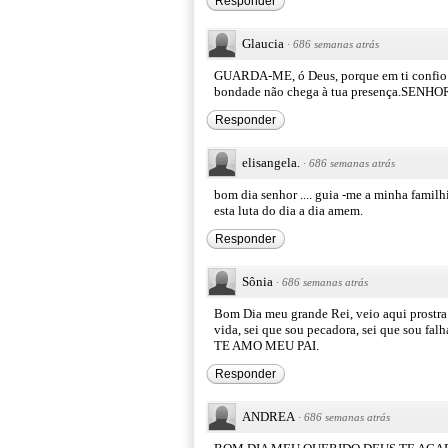
Responder
Glaucia
·
686 semanas atrás
GUARDA-ME, ó Deus, porque em ti confio.
bondade não chega à tua presença.SEN
Responder
elisangela.
·
686 semanas atrás
bom dia senhor .... guia -me a minha familh
esta luta do dia a dia amem.
Responder
Sônia
·
686 semanas atrás
Bom Dia meu grande Rei, veio aqui prostra 
vida, sei que sou pecadora, sei que sou fal
TE AMO MEU PAI.
Responder
ANDREA
·
686 semanas atrás