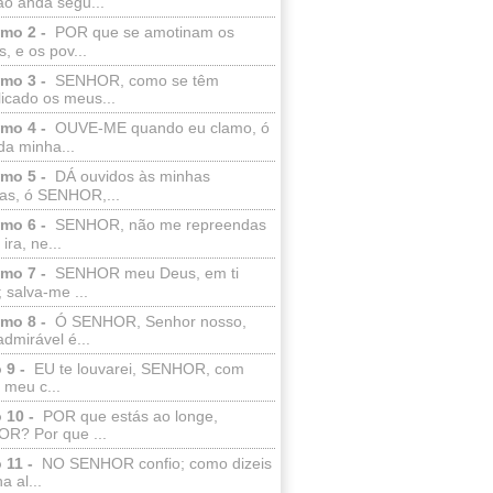
ão anda segu...
lmo 2 -
POR que se amotinam os
s, e os pov...
lmo 3 -
SENHOR, como se têm
licado os meus...
lmo 4 -
OUVE-ME quando eu clamo, ó
da minha...
lmo 5 -
DÁ ouvidos às minhas
ras, ó SENHOR,...
lmo 6 -
SENHOR, não me repreendas
ira, ne...
lmo 7 -
SENHOR meu Deus, em ti
; salva-me ...
lmo 8 -
Ó SENHOR, Senhor nosso,
dmirável é...
 9 -
EU te louvarei, SENHOR, com
 meu c...
 10 -
POR que estás ao longe,
R? Por que ...
 11 -
NO SENHOR confio; como dizeis
a al...