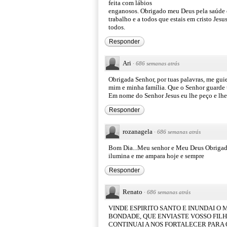
feita com lábios
enganosos. Obrigado meu Deus pela saúde e
trabalho e a todos que estais em cristo Jes
todos.
Responder
Ari
·
686 semanas atrás
Obrigada Senhor, por tuas palavras, me guie
mim e minha família. Que o Senhor guarde t
Em nome do Senhor Jesus eu lhe peço e lhe 
Responder
rozanagela
·
686 semanas atrás
Bom Dia...Meu senhor e Meu Deus Obrigado
ilumina e me ampara hoje e sempre
Responder
Renato
·
686 semanas atrás
VINDE ESPIRITO SANTO E INUNDAI O
BONDADE, QUE ENVIASTE VOSSO FILH
CONTINUAI A NOS FORTALECER PARA