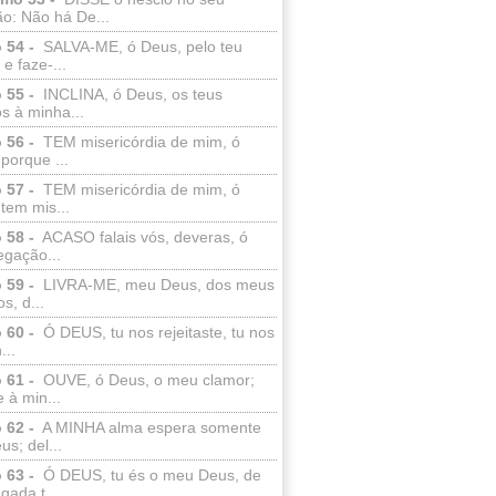
o: Não há De...
 54 -
SALVA-ME, ó Deus, pelo teu
e faze-...
 55 -
INCLINA, ó Deus, os teus
s à minha...
 56 -
TEM misericórdia de mim, ó
porque ...
 57 -
TEM misericórdia de mim, ó
tem mis...
 58 -
ACASO falais vós, deveras, ó
egação...
 59 -
LIVRA-ME, meu Deus, dos meus
s, d...
 60 -
Ó DEUS, tu nos rejeitaste, tu nos
...
 61 -
OUVE, ó Deus, o meu clamor;
 à min...
 62 -
A MINHA alma espera somente
s; del...
 63 -
Ó DEUS, tu és o meu Deus, de
ada t...