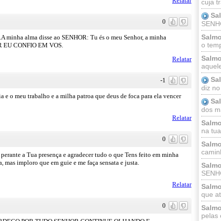
Relatar
cuja t
Sa
0
SENHOR
Salmo
A minha alma disse ao SENHOR: Tu és o meu Senhor, a minha
o temp
HOR EU CONFIO EM VOS.
Salmo
Relatar
aquele
Sa
-1
diz no
ia e o meu trabalho e a milha patroa que deus de foca para ela vencer
Sa
dos ma
Relatar
Salmo
na tua 
0
Salmo
caminh
perante a Tua presença e agradecer tudo o que Tens feito em minha
ha, mas imploro que em guie e me faça sensata e justa.
Salmo
SENHO
Relatar
Salmo
que at
0
Salmo
pelas 