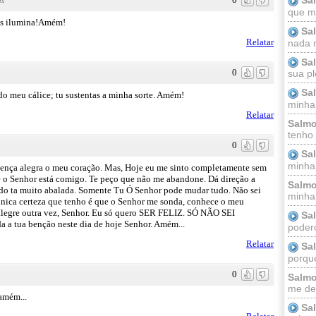
ás
que m
os ilumina!Amém!
Sa
Relatar
nada m
Sa
0
sua pl
Sa
 meu cálice; tu sustentas a minha sorte. Amém!
minha
Relatar
Salmo
tenho
0
Sa
minha 
sença alegra o meu coração. Mas, Hoje eu me sinto completamente sem
que o Senhor está comigo. Te peço que não me abandone. Dá direção a
Salmo
do ta muito abalada. Somente Tu Ó Senhor pode mudar tudo. Não sei
minha;
 única certeza que tenho é que o Senhor me sonda, conhece o meu
 alegre outra vez, Senhor. Eu só quero SER FELIZ. SÓ NÃO SEI
Sa
a a tua benção neste dia de hoje Senhor. Amém...
podero
Relatar
Sa
porque
0
Salmo
me dei
amém...
Sa