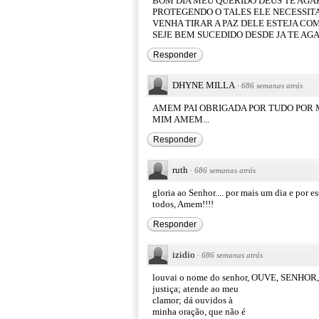
BOM DIA MEU QUERIDO DEUS TE AG
PROTEGENDO O TALES ELE NECESSITA
VENHA TIRAR A PAZ DELE ESTEJA CO
SEJE BEM SUCEDIDO DESDE JA TE A
Responder
DHYNE MILLA
·
686 semanas atrás
AMEM PAI OBRIGADA POR TUDO POR M
MIM AMEM...
Responder
ruth
·
686 semanas atrás
gloria ao Senhor.... por mais um dia e por 
todos, Amem!!!!
Responder
izidio
·
686 semanas atrás
louvai o nome do senhor, OUVE, SENHOR,
justiça; atende ao meu
clamor; dá ouvidos à
minha oração, que não é