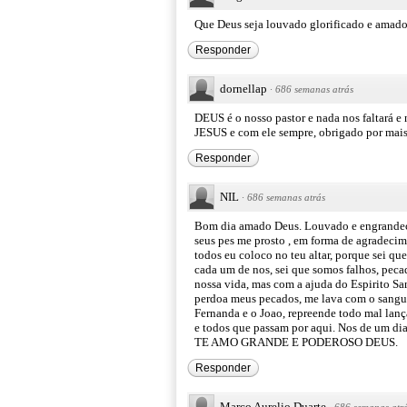
Que Deus seja louvado glorificado e amad
Responder
dornellap
·
686 semanas atrás
DEUS é o nosso pastor e nada nos faltará e
JESUS e com ele sempre, obrigado por mais
Responder
NIL
·
686 semanas atrás
Bom dia amado Deus. Louvado e engrandeci
seus pes me prosto , em forma de agradecim
todos eu coloco no teu altar, porque sei q
cada um de nos, sei que somos falhos, peca
nossa vida, mas com a ajuda do Espirito Sa
perdoa meus pecados, me lava com o sangue 
Fernanda e o Joao, repreende todo mal lanç
e todos que passam por aqui. Nos de um di
TE AMO GRANDE E PODEROSO DEUS.
Responder
Marco Aurelio Duarte