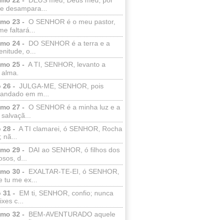
e desampara...
lmo 23 -
O SENHOR é o meu pastor,
e faltará...
lmo 24 -
DO SENHOR é a terra e a
enitude, o...
lmo 25 -
A TI, SENHOR, levanto a
 alma.
 26 -
JULGA-ME, SENHOR, pois
 andado em m...
lmo 27 -
O SENHOR é a minha luz e a
salvaçã...
 28 -
A TI clamarei, ó SENHOR, Rocha
 nã...
lmo 29 -
DAI ao SENHOR, ó filhos dos
sos, d...
lmo 30 -
EXALTAR-TE-EI, ó SENHOR,
 tu me ex...
 31 -
EM ti, SENHOR, confio; nunca
xes c...
lmo 32 -
BEM-AVENTURADO aquele