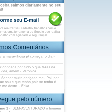
ceba salmos diariamente no seu
l!
ara realizar seu cadastro, trabalhos com o
rner, uma ferramenta do Google que realiza
abalho com agilidade e segurança!
imos Comentários
vra maravilhosa p/ começar o dia -
r obrigada por tudo o que fazes na
 vida, amém - Verônica
Senhor muito obrigado meu Pai, por
ue sou e que tenho,pois se tenho é
 me deste. - Erika
egue pelo número
lmo 1 -
BEM-AVENTURADO o homem