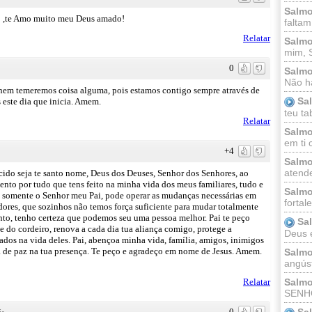
Salmo
o ,te Amo muito meu Deus amado!
faltam
Relatar
Salmo
mim, 
0
Salmo
Não há
 nem temeremos coisa alguma, pois estamos contigo sempre através de
Sa
 este dia que inicia. Amem.
teu ta
Relatar
Salmo
em ti 
+4
Salmo
atende
do seja te santo nome, Deus dos Deuses, Senhor dos Senhores, ao
ento por tudo que tens feito na minha vida dos meus familiares, tudo e
Salmo
ue somente o Senhor meu Pai, pode operar as mudanças necessárias em
fortal
dores, que sozinhos não temos força suficiente para mudar totalmente
nto, tenho certeza que podemos seu uma pessoa melhor. Pai te peço
Sa
do cordeiro, renova a cada dia tua aliança comigo, protege a
Deus e 
ados na vida deles. Pai, abençoa minha vida, família, amigos, inimigos
a de paz na tua presença. Te peço e agradeço em nome de Jesus. Amem.
Salmo
angúst
Salmo
Relatar
SENHO
Sa
0