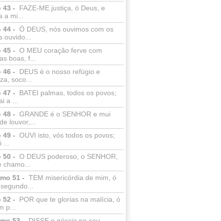
 43 -
FAZE-ME justiça, ó Deus, e
a a mi...
 44 -
Ó DEUS, nós ouvimos com os
 ouvido...
 45 -
O MEU coração ferve com
as boas, f...
 46 -
DEUS é o nosso refúgio e
eza, soco...
 47 -
BATEI palmas, todos os povos;
i a ...
 48 -
GRANDE é o SENHOR e mui
de louvor,...
 49 -
OUVI isto, vós todos os povos;
 ...
 50 -
O DEUS poderoso, o SENHOR,
e chamo...
lmo 51 -
TEM misericórdia de mim, ó
 segundo...
 52 -
POR que te glorias na malícia, ó
 p...
lmo 53 -
DISSE o néscio no seu