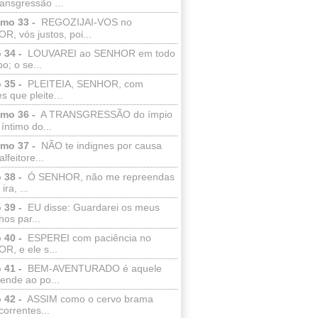
ransgressão ...
lmo 33 -
REGOZIJAI-VOS no
, vós justos, poi...
 34 -
LOUVAREI ao SENHOR em todo
o; o se...
 35 -
PLEITEIA, SENHOR, com
s que pleite...
lmo 36 -
A TRANSGRESSÃO do ímpio
 íntimo do...
lmo 37 -
NÃO te indignes por causa
lfeitore...
 38 -
Ó SENHOR, não me repreendas
ira, ...
 39 -
EU disse: Guardarei os meus
os par...
 40 -
ESPEREI com paciência no
R, e ele s...
 41 -
BEM-AVENTURADO é aquele
ende ao po...
 42 -
ASSIM como o cervo brama
correntes...