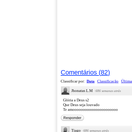
Comentários
(
82
)
Classificar por:
Data
Classificação
Última
Jhonatas L.M
·
686 semanas atrás
Glória a Deus s2
Que Deus seja louvado
Te amoooooooooooooooooooooo
Responder
Tiago
·
686 semanas atrás