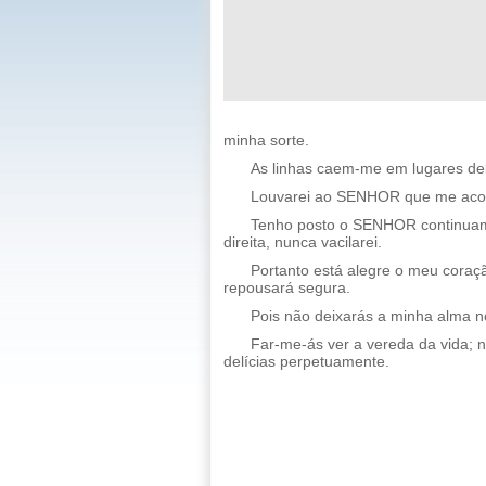
minha sorte.
As linhas caem-me em lugares de
Louvarei ao SENHOR que me acons
Tenho posto o SENHOR continuame
direita, nunca vacilarei.
Portanto está alegre o meu coraç
repousará segura.
Pois não deixarás a minha alma no
Far-me-ás ver a vereda da vida; na
delícias perpetuamente.