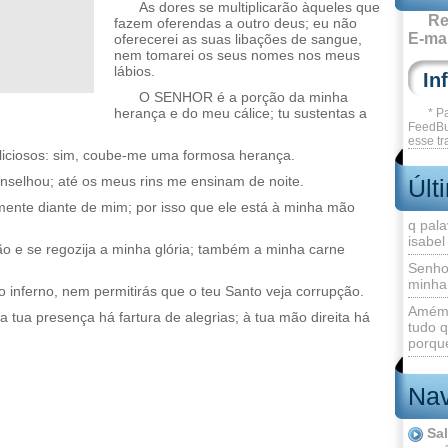
As dores se multiplicarão àqueles que
Re
fazem oferendas a outro deus; eu não
E-mai
oferecerei as suas libações de sangue,
nem tomarei os seus nomes nos meus
lábios.
O SENHOR é a porção da minha
herança e do meu cálice; tu sustentas a
* P
FeedBu
esse tr
liciosos: sim, coube-me uma formosa herança.
elhou; até os meus rins me ensinam de noite.
Últ
nte diante de mim; por isso que ele está à minha mão
q pala
isabel
ão e se regozija a minha glória; também a minha carne
Senho
minha
 inferno, nem permitirás que o teu Santo veja corrupção.
Amém 
 tua presença há fartura de alegrias; à tua mão direita há
tudo q
porque
Nav
Sa