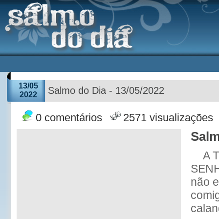
13/05
Salmo do Dia - 13/05/2022
2022
0 comentários
2571 visualizações
Salm
A T
SENH
não 
comig
calan