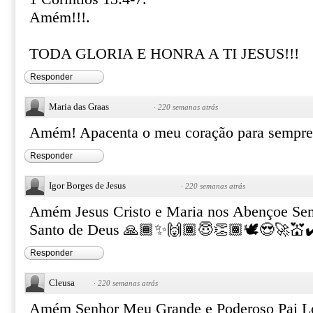
Amém!!!.
TODA GLORIA E HONRA A TI JESUS!!!
Responder
Maria das Graas
·
220 semanas atrás
Amém! Apacenta o meu coração para sempre
Responder
Igor Borges de Jesus
·
220 semanas atrás
Amém Jesus Cristo e Maria nos Abençoe Sem
Santo de Deus 🙏🏾✨🙌🏾😇👏🏾🕊️😍🚀💒✔️♥
Responder
Cleusa
·
220 semanas atrás
Amém Senhor Meu Grande e Poderoso Pai Lo