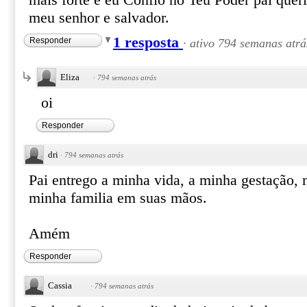
mais forte e eu Confio no Teu Poder pai queri
meu senhor e salvador.
1 resposta
Responder
·
ativo 794 semanas atrá
Eliza
·
794 semanas atrás
oi
Responder
dri
·
794 semanas atrás
Pai entrego a minha vida, a minha gestação,
minha familia em suas mãos.
Amém
Responder
Cassia
·
794 semanas atrás