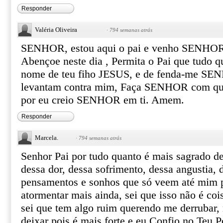
Responder
Valéria Oliveira
·
794 semanas atrás
SENHOR, estou aqui o pai e venho SENHOR 
Abençoe neste dia , Permita o Pai que tudo q
nome de teu fiho JESUS, e de fenda-me SEN
levantam contra mim, Faça SENHOR com que
por eu creio SENHOR em ti. Amem.
Responder
Marcela.
·
794 semanas atrás
Senhor Pai por tudo quanto é mais sagrado d
dessa dor, dessa sofrimento, dessa angustia, 
pensamentos e sonhos que só veem até mim 
atormentar mais ainda, sei que isso não é co
sei que tem algo ruim querendo me derrubar,
deixar pois é mais forte e eu Confio no Teu P