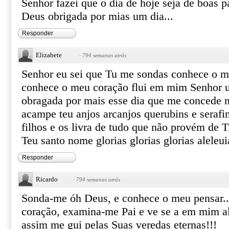
Senhor fazei que o dia de hoje seja de boas p
Deus obrigada por mias um dia...
Responder
Elizabete
·
794 semanas atrás
Senhor eu sei que Tu me sondas conhece o me
conhece o meu coração flui em mim Senhor u
obragada por mais esse dia que me concede n
acampe teu anjos arcanjos querubins e serafi
filhos e os livra de tudo que não provém de T
Teu santo nome glorias glorias glorias aleleui
Responder
Ricardo
·
794 semanas atrás
Sonda-me óh Deus, e conhece o meu pensar..
coração, examina-me Pai e ve se a em mim 
assim me gui pelas Suas veredas eternas!!!