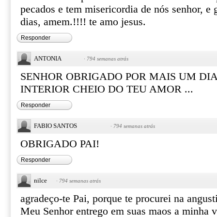
pecados e tem misericordia de nós senhor, e 
dias, amem.!!!! te amo jesus.
Responder
ANTONIA
·
794 semanas atrás
SENHOR OBRIGADO POR MAIS UM DIA
INTERIOR CHEIO DO TEU AMOR ...
Responder
FABIO SANTOS
·
794 semanas atrás
OBRIGADO PAI!
Responder
nilce
·
794 semanas atrás
agradeço-te Pai, porque te procurei na angust
Meu Senhor entrego em suas maos a minha v