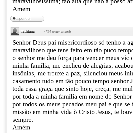
maravilhosíssima; tão alta que não a posso at
Amem
Responder
Tathiana
·
794 semanas atrás
Senhor Deus pai misericordioso só tenho a ag
maravilhoso que tens feito em tão puco temp
o senhor me deu força para vencer meus vício
minha família, me encheu de alegrias, acabo
insônias, me trouxe a paz, silenciou meus in
casamento tudo em tão pouco tempo senhor J
toda essa graça que sinto hoje, creça, me mul
por toda a minha família em nome do Senhor 
por todos os meus pecados meu pai e que se 
missão em minha vida ò Cristo Jesus, te louva
sempre.
Amém