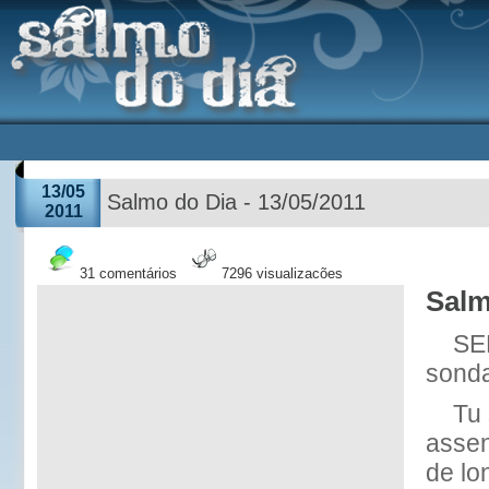
13/05
Salmo do Dia - 13/05/2011
2011
31 comentários
7296 visualizações
Salm
SE
sonda
Tu
assen
de lo