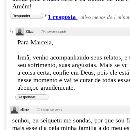
Amém!
1 resposta
Responder
·
ativo menos de 1 minut
Eliza
·
794 semanas atrás
Para Marcela,
Irmâ, venho acompanhando seus relatos, e t
seu sofrimento, suas angústias. Mais se vc
a coisa certa, confie em Deus, pois ele est
nesse momento e vai te curar de todas essa
abençoe grandemente.
Responder
eliete
·
794 semanas atrás
senhor, eu seiquetu me sondas, por que sou fie
mais esse dia pela minha familia a do meu e