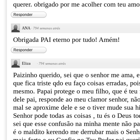
querer. obrigado por me acolher com teu amo
Responder
ANA
·
794 semanas atrás
Obrigada PAI eterno por tudo! Amém!
Responder
Eliza
·
794 semanas atrás
Paizinho querido, sei que o senhor me ama, e
que fica triste qdo eu faço coisas erradas, p
mesmo. Papai protege o meu filho, que é teu
dele pai, responde ao meu clamor senhor, n
mal se aproxime dele e se o tiver mude sua hi
Senhor pode todas as coisas , tu és o Deus t
sei que esse confusão na minha mente não part
é o maldito kerendo me derrubar mais o Senho