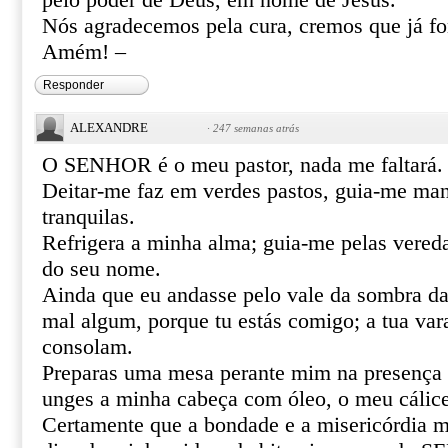
pelo poder de Deus, em nome de Jesus.
Nós agradecemos pela cura, cremos que já f
Amém! –
Responder
ALEXANDRE
·
247 semanas atrás
O SENHOR é o meu pastor, nada me faltará.
Deitar-me faz em verdes pastos, guia-me ma
tranquilas.
Refrigera a minha alma; guia-me pelas vereda
do seu nome.
Ainda que eu andasse pelo vale da sombra da
mal algum, porque tu estás comigo; a tua var
consolam.
Preparas uma mesa perante mim na presença 
unges a minha cabeça com óleo, o meu cálice
Certamente que a bondade e a misericórdia m