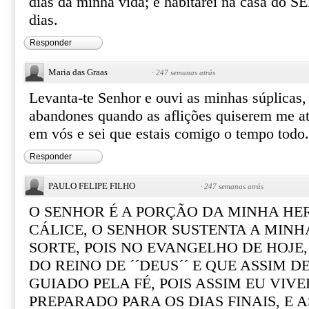
dias da minha vida; e habitarei na casa do
dias.
Responder
Maria das Graas
·
247 semanas atrás
Levanta-te Senhor e ouvi as minhas súplicas
abandones quando as aflições quiserem me at
em vós e sei que estais comigo o tempo to
Responder
PAULO FELIPE FILHO
·
247 semanas atrás
O SENHOR É A PORÇÃO DA MINHA HE
CÁLICE, O SENHOR SUSTENTA A MINHA
SORTE, POIS NO EVANGELHO DE HOJE,
DO REINO DE ´´DEUS´´ E QUE ASSIM 
GUIADO PELA FÉ, POIS ASSIM EU VIVER
PREPARADO PARA OS DIAS FINAIS, E A