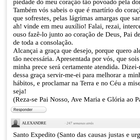
piedade do meu coração tão povoado pela do
Também vós sabeis o que é martírio do coraçã
que sofrestes, pelas lágrimas amargas que sa
ah! vinde em meu auxílio! Falai, rezai, inter
ouso fazê-lo junto ao coração de Deus, Pai de
de toda a consolação.
Alcançai a graça que desejo, porque quero al
tão necessária. Apresentada por vós, que sois
minha prece será certamente atendida. Dizei
dessa graça servir-me-ei para melhorar a min
hábitos, e proclamar na Terra e no Céu a mis
seja!
(Reza-se Pai Nosso, Ave Maria e Glória ao Pa
Responder
ALEXANDRE
·
247 semanas atrás
Santo Expedito (Santo das causas justas e urg