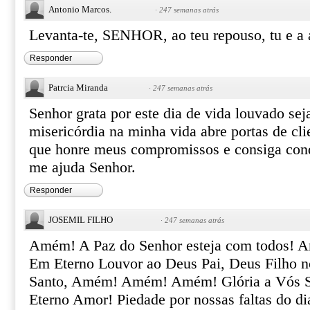
Antonio Marcos.
·
247 semanas atrás
Levanta-te, SENHOR, ao teu repouso, tu e a a
Responder
Patrcia Miranda
·
247 semanas atrás
Senhor grata por este dia de vida louvado sej
misericórdia na minha vida abre portas de cli
que honre meus compromissos e consiga conq
me ajuda Senhor.
Responder
JOSEMIL FILHO
·
247 semanas atrás
Amém! A Paz do Senhor esteja com todos! 
Em Eterno Louvor ao Deus Pai, Deus Filho no
Santo, Amém! Amém! Amém! Glória a Vós 
Eterno Amor! Piedade por nossas faltas do di