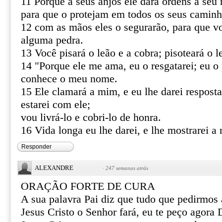
11 Porque a seus anjos ele dará ordens a seu 
para que o protejam em todos os seus caminh
12 com as mãos eles o segurarão, para que v
alguma pedra.
13 Você pisará o leão e a cobra; pisoteará o le
14 "Porque ele me ama, eu o resgatarei; eu o 
conhece o meu nome.
15 Ele clamará a mim, e eu lhe darei resposta
estarei com ele;
vou livrá-lo e cobri-lo de honra.
16 Vida longa eu lhe darei, e lhe mostrarei a 
Responder
ALEXANDRE
·
247 semanas atrás
ORAÇÃO FORTE DE CURA
A sua palavra Pai diz que tudo que pedirmo
Jesus Cristo o Senhor fará, eu te peço agor