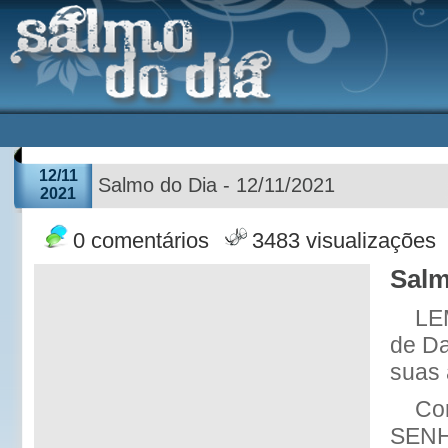
12/11
Salmo do Dia - 12/11/2021
2021
0 comentários
3483 visualizações
Salm
LE
de Da
suas 
Co
SENHO