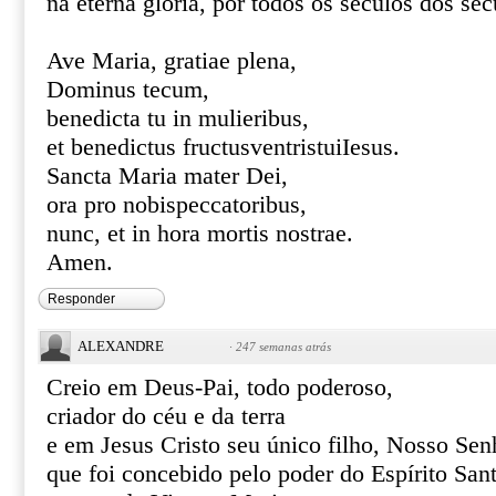
na eterna glória, por todos os séculos dos s
Ave Maria, gratiae plena,
Dominus tecum,
benedicta tu in mulieribus,
et benedictus fructusventristuiIesus.
Sancta Maria mater Dei,
ora pro nobispeccatoribus,
nunc, et in hora mortis nostrae.
Amen.
Responder
ALEXANDRE
·
247 semanas atrás
Creio em Deus-Pai, todo poderoso,
criador do céu e da terra
e em Jesus Cristo seu único filho, Nosso Sen
que foi concebido pelo poder do Espírito San