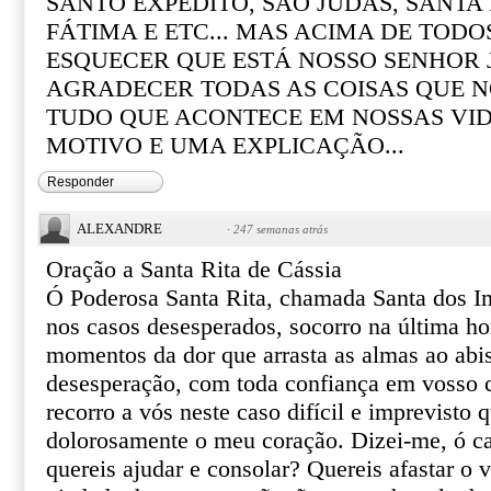
SANTO EXPEDITO, SÃO JUDAS, SANTA R
FÁTIMA E ETC... MAS ACIMA DE TOD
ESQUECER QUE ESTÁ NOSSO SENHOR 
AGRADECER TODAS AS COISAS QUE N
TUDO QUE ACONTECE EM NOSSAS VI
MOTIVO E UMA EXPLICAÇÃO...
Responder
ALEXANDRE
·
247 semanas atrás
Oração a Santa Rita de Cássia
Ó Poderosa Santa Rita, chamada Santa dos I
nos casos desesperados, socorro na última ho
momentos da dor que arrasta as almas ao abi
desesperação, com toda confiança em vosso ce
recorro a vós neste caso difícil e imprevisto 
dolorosamente o meu coração. Dizei-me, ó ca
quereis ajudar e consolar? Quereis afastar o 