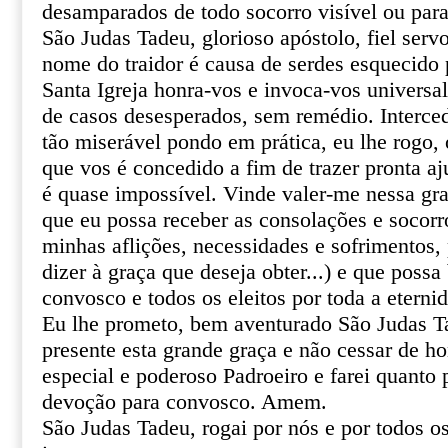
desamparados de todo socorro visível ou par
São Judas Tadeu, glorioso apóstolo, fiel serv
nome do traidor é causa de serdes esquecido 
Santa Igreja honra-vos e invoca-vos univers
de casos desesperados, sem remédio. Interce
tão miserável pondo em prática, eu lhe rogo, o
que vos é concedido a fim de trazer pronta aj
é quase impossível. Vinde valer-me nessa gr
que eu possa receber as consolações e socor
minhas aflições, necessidades e sofrimentos, 
dizer à graça que deseja obter...) e que poss
convosco e todos os eleitos por toda a eterni
Eu lhe prometo, bem aventurado São Judas T
presente esta grande graça e não cessar de 
especial e poderoso Padroeiro e farei quanto 
devoção para convosco. Amem.
São Judas Tadeu, rogai por nós e por todos o