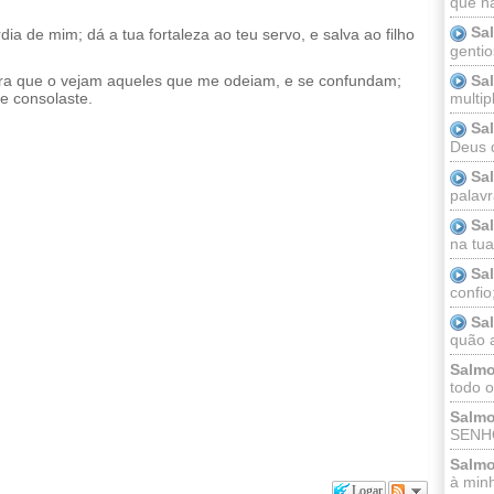
que n
Sa
dia de mim; dá a tua fortaleza ao teu servo, e salva ao filho
gentio
Sa
ra que o vejam aqueles que me odeiam, e se confundam;
e consolaste.
multip
Sa
Deus 
Sa
palav
Sa
na tua 
Sa
confio
Sa
quão a
Salmo
todo o
Salmo
SENHO
Salmo
à minh
Logar