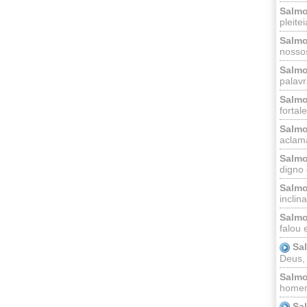
Salmo
pleitei
Salmo
nossos
Salmo
palavr
Salmo
fortal
Salmo
aclama
Salmo
digno 
Salmo
inclinai
Salmo
falou 
Sa
Deus,
Salmo
homem
Sa