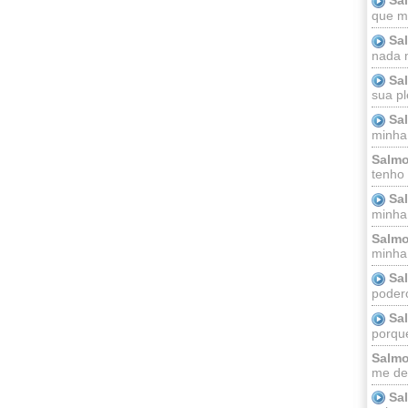
que m
Sa
nada m
Sa
sua pl
Sa
minha
Salmo
tenho
Sa
minha 
Salmo
minha;
Sa
podero
Sa
porque
Salmo
me dei
Sa