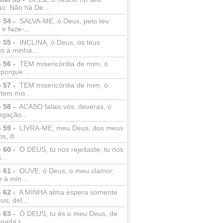
o: Não há De...
 54 -
SALVA-ME, ó Deus, pelo teu
e faze-...
 55 -
INCLINA, ó Deus, os teus
s à minha...
 56 -
TEM misericórdia de mim, ó
porque ...
 57 -
TEM misericórdia de mim, ó
tem mis...
 58 -
ACASO falais vós, deveras, ó
egação...
 59 -
LIVRA-ME, meu Deus, dos meus
s, d...
 60 -
Ó DEUS, tu nos rejeitaste, tu nos
...
 61 -
OUVE, ó Deus, o meu clamor;
 à min...
 62 -
A MINHA alma espera somente
s; del...
 63 -
Ó DEUS, tu és o meu Deus, de
ada t...