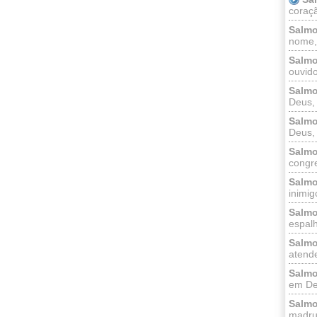
coraçã
Salmo
nome, 
Salmo
ouvido
Salmo
Deus, 
Salmo
Deus, 
Salmo
congr
Salmo
inimigo
Salmo
espalh
Salmo
atende
Salmo
em Deu
Salmo
madrug