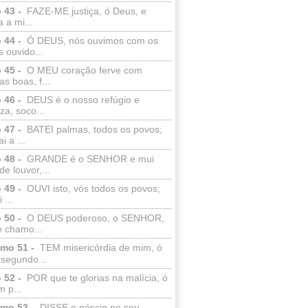
 43 -
FAZE-ME justiça, ó Deus, e
a a mi...
 44 -
Ó DEUS, nós ouvimos com os
 ouvido...
 45 -
O MEU coração ferve com
as boas, f...
 46 -
DEUS é o nosso refúgio e
eza, soco...
 47 -
BATEI palmas, todos os povos;
i a ...
 48 -
GRANDE é o SENHOR e mui
de louvor,...
 49 -
OUVI isto, vós todos os povos;
 ...
 50 -
O DEUS poderoso, o SENHOR,
e chamo...
lmo 51 -
TEM misericórdia de mim, ó
 segundo...
 52 -
POR que te glorias na malícia, ó
 p...
lmo 53 -
DISSE o néscio no seu