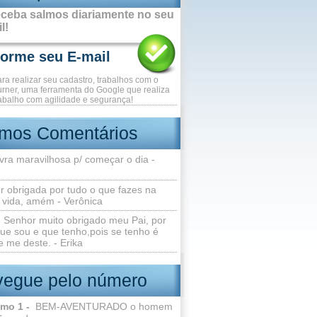
ceba salmos diariamente no seu
l!
ara realizar seu cadastro, trabalhos com o
rner, uma ferramenta do Google que realiza
abalho com agilidade e segurança!
imos Comentários
vra maravilhosa p/ começar o dia -
r obrigada por tudo o que fazes na
 vida, amém - Verônica
Senhor muito obrigado meu Pai, por
ue sou e que tenho,pois se tenho é
 me deste. - Erika
egue pelo número
lmo 1 -
BEM-AVENTURADO o homem