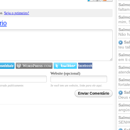
Salmo
faltam
to.
Seja o primeiro!
Salmo
rio
mim, 
Salmo
Não há
Sa
teu ta
Salmo
em ti 
facebook
Salmo
atende
Website (opcional)
Salmo
fortal
trado publicamente.
Se você tem um website, linke para ele aqui.
Sa
Enviar Comentário
Deus e 
Salmo
angúst
Salmo
SENHO
Sa