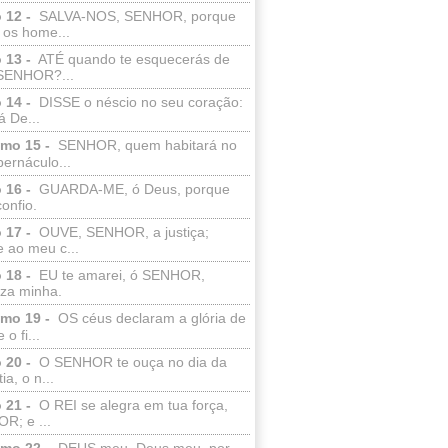
 12 -
SALVA-NOS, SENHOR, porque
 os home...
 13 -
ATÉ quando te esquecerás de
SENHOR?...
 14 -
DISSE o néscio no seu coração:
 De...
lmo 15 -
SENHOR, quem habitará no
bernáculo...
 16 -
GUARDA-ME, ó Deus, porque
confio.
 17 -
OUVE, SENHOR, a justiça;
 ao meu c...
 18 -
EU te amarei, ó SENHOR,
eza minha.
lmo 19 -
OS céus declaram a glória de
o fi...
 20 -
O SENHOR te ouça no dia da
ia, o n...
 21 -
O REI se alegra em tua força,
R; e ...
lmo 22 -
DEUS meu, Deus meu, por