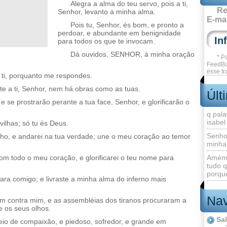
Alegra a alma do teu servo, pois a ti,
Re
Senhor, levanto a minha alma.
E-mai
Pois tu, Senhor, és bom, e pronto a
perdoar, e abundante em benignidade
para todos os que te invocam.
Dá ouvidos, SENHOR, à minha oração
* P
FeedBu
esse tr
 ti, porquanto me respondes.
e a ti, Senhor, nem há obras como as tuas.
Últ
e se prostrarão perante a tua face, Senhor, e glorificarão o
q pala
isabel
ilhas; só tu és Deus.
Senho
o, e andarei na tua verdade; une o meu coração ao temor
minha
om todo o meu coração, e glorificarei o teu nome para
Amém 
tudo q
porque
para comigo; e livraste a minha alma do inferno mais
Nav
m contra mim, e as assembléias dos tiranos procuraram a
 os seus olhos.
Sa
io de compaixão, e piedoso, sofredor, e grande em