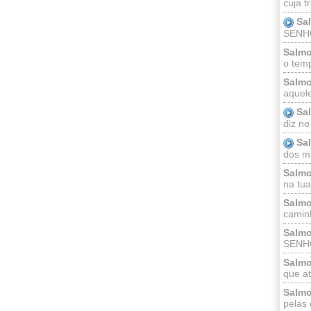
cuja t
Sa
SENHOR
Salmo
o temp
Salmo
aquele
Sa
diz no
Sa
dos ma
Salmo
na tua 
Salmo
caminh
Salmo
SENHO
Salmo
que at
Salmo
pelas 