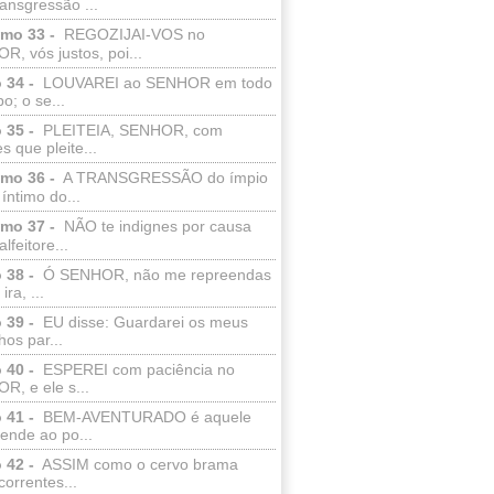
ransgressão ...
lmo 33 -
REGOZIJAI-VOS no
, vós justos, poi...
 34 -
LOUVAREI ao SENHOR em todo
o; o se...
 35 -
PLEITEIA, SENHOR, com
s que pleite...
lmo 36 -
A TRANSGRESSÃO do ímpio
 íntimo do...
lmo 37 -
NÃO te indignes por causa
lfeitore...
 38 -
Ó SENHOR, não me repreendas
ira, ...
 39 -
EU disse: Guardarei os meus
os par...
 40 -
ESPEREI com paciência no
R, e ele s...
 41 -
BEM-AVENTURADO é aquele
ende ao po...
 42 -
ASSIM como o cervo brama
correntes...