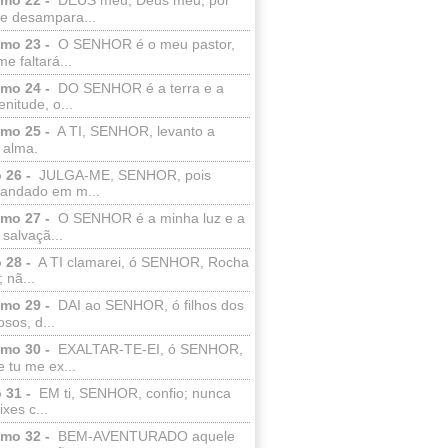
e desampara...
lmo 23 -
O SENHOR é o meu pastor,
e faltará...
lmo 24 -
DO SENHOR é a terra e a
enitude, o...
lmo 25 -
A TI, SENHOR, levanto a
 alma.
 26 -
JULGA-ME, SENHOR, pois
 andado em m...
lmo 27 -
O SENHOR é a minha luz e a
salvaçã...
 28 -
A TI clamarei, ó SENHOR, Rocha
 nã...
lmo 29 -
DAI ao SENHOR, ó filhos dos
sos, d...
lmo 30 -
EXALTAR-TE-EI, ó SENHOR,
 tu me ex...
 31 -
EM ti, SENHOR, confio; nunca
xes c...
lmo 32 -
BEM-AVENTURADO aquele