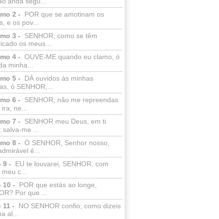
ão anda segu...
lmo 2 -
POR que se amotinam os
s, e os pov...
lmo 3 -
SENHOR, como se têm
licado os meus...
lmo 4 -
OUVE-ME quando eu clamo, ó
da minha...
lmo 5 -
DÁ ouvidos às minhas
ras, ó SENHOR,...
lmo 6 -
SENHOR, não me repreendas
ira, ne...
lmo 7 -
SENHOR meu Deus, em ti
; salva-me ...
lmo 8 -
Ó SENHOR, Senhor nosso,
dmirável é...
 9 -
EU te louvarei, SENHOR, com
 meu c...
 10 -
POR que estás ao longe,
R? Por que ...
 11 -
NO SENHOR confio; como dizeis
a al...