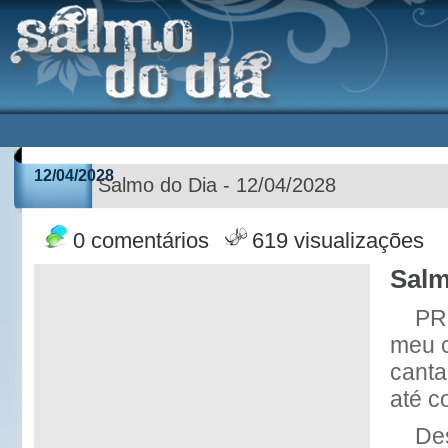
12/04/2028
Salmo do Dia - 12/04/2028
0 comentários
619 visualizações
Salm
PR
meu c
canta
até c
Des