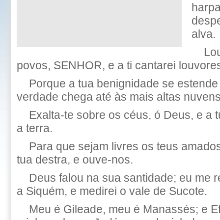
harp
despe
alva.
Lou
povos, SENHOR, e a ti cantarei louvore
Porque a tua benignidade se estende 
verdade chega até às mais altas nuvens
Exalta-te sobre os céus, ó Deus, e a t
a terra.
Para que sejam livres os teus amado
tua destra, e ouve-nos.
Deus falou na sua santidade; eu me reg
a Siquém, e medirei o vale de Sucote.
Meu é Gileade, meu é Manassés; e Ef