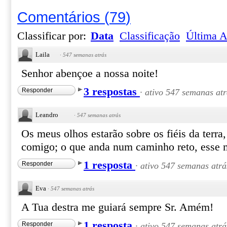
Comentários
(
79
)
Classificar por:
Data
Classificação
Última A
Laila
·
547 semanas atrás
Senhor abençoe a nossa noite!
3 respostas
Responder
·
ativo 547 semanas atr
Leandro
·
547 semanas atrás
Os meus olhos estarão sobre os fiéis da terra
comigo; o que anda num caminho reto, esse m
1 resposta
Responder
·
ativo 547 semanas atrá
Eva
·
547 semanas atrás
A Tua destra me guiará sempre Sr. Amém!
1 resposta
Responder
·
ativo 547 semanas atrá