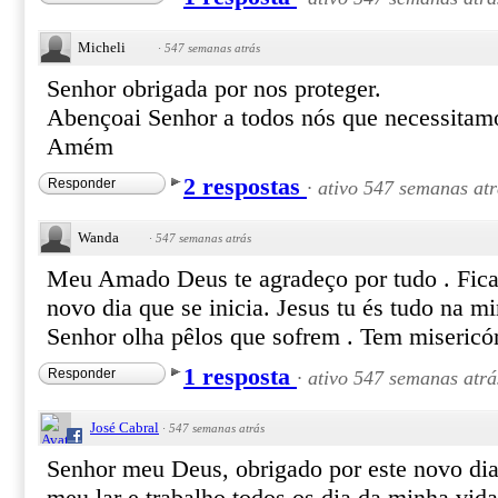
Micheli
·
547 semanas atrás
Senhor obrigada por nos proteger.
Abençoai Senhor a todos nós que necessitamo
Amém
2 respostas
Responder
·
ativo 547 semanas atr
Wanda
·
547 semanas atrás
Meu Amado Deus te agradeço por tudo . Fica
novo dia que se inicia. Jesus tu és tudo na m
Senhor olha pêlos que sofrem . Tem miseric
1 resposta
Responder
·
ativo 547 semanas atrá
José Cabral
·
547 semanas atrás
Senhor meu Deus, obrigado por este novo dia