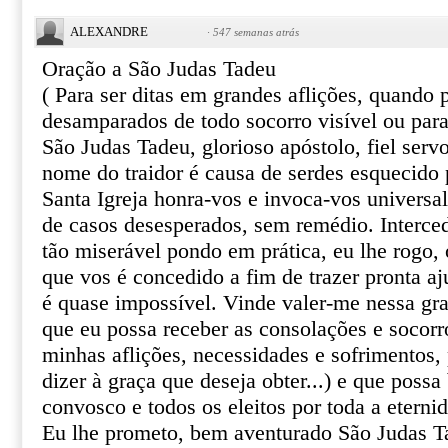
ALEXANDRE
·
547 semanas atrás
Oração a São Judas Tadeu
( Para ser ditas em grandes aflições, quando
desamparados de todo socorro visível ou par
São Judas Tadeu, glorioso apóstolo, fiel serv
nome do traidor é causa de serdes esquecido 
Santa Igreja honra-vos e invoca-vos univers
de casos desesperados, sem remédio. Interce
tão miserável pondo em prática, eu lhe rogo, o
que vos é concedido a fim de trazer pronta aj
é quase impossível. Vinde valer-me nessa gr
que eu possa receber as consolações e socor
minhas aflições, necessidades e sofrimentos, 
dizer à graça que deseja obter...) e que poss
convosco e todos os eleitos por toda a eterni
Eu lhe prometo, bem aventurado São Judas T