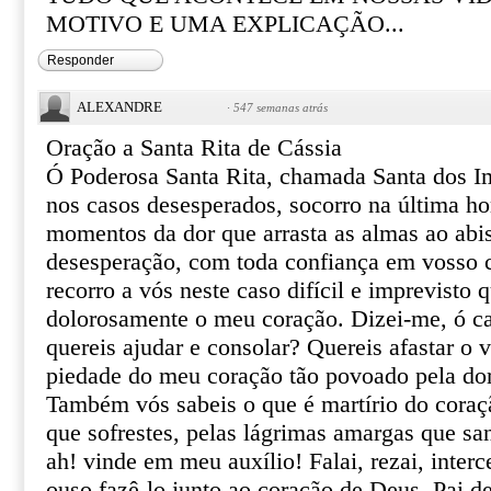
MOTIVO E UMA EXPLICAÇÃO...
Responder
ALEXANDRE
·
547 semanas atrás
Oração a Santa Rita de Cássia
Ó Poderosa Santa Rita, chamada Santa dos I
nos casos desesperados, socorro na última ho
momentos da dor que arrasta as almas ao abi
desesperação, com toda confiança em vosso ce
recorro a vós neste caso difícil e imprevisto 
dolorosamente o meu coração. Dizei-me, ó ca
quereis ajudar e consolar? Quereis afastar o 
piedade do meu coração tão povoado pela do
Também vós sabeis o que é martírio do coraçã
que sofrestes, pelas lágrimas amargas que sa
ah! vinde em meu auxílio! Falai, rezai, inter
ouso fazê-lo junto ao coração de Deus, Pai de