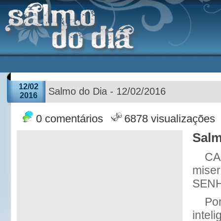
12/02
Salmo do Dia - 12/02/2016
2016
0 comentários
6878 visualizações
Salm
CA
miseri
SENH
Po
intel