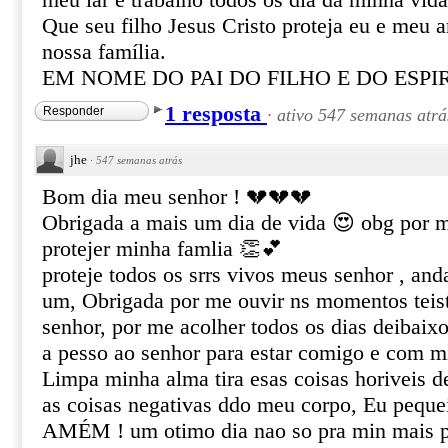
meu lar e trabalho todos os dia da minha vida
Que seu filho Jesus Cristo proteja eu e meu 
nossa família.
EM NOME DO PAI DO FILHO E DO ESP
1 resposta
Responder
·
ativo 547 semanas atrá
jhe
·
547 semanas atrás
Bom dia meu senhor ! 💔💔💔
Obrigada a mais um dia de vida 😍 obg por m
protejer minha famlia 👏💕
proteje todos os srrs vivos meus senhor , an
um, Obrigada por me ouvir ns momentos teist
senhor, por me acolher todos os dias deibaix
a pesso ao senhor para estar comigo e com m
Limpa minha alma tira esas coisas horiveis 
as coisas negativas ddo meu corpo, Eu peque
AMÉM ! um otimo dia nao so pra min mais p