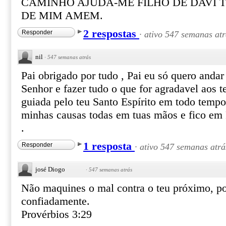
CAMINHO AJUDA-ME FILHO DE DAVI 
DE MIM AMEM.
2 respostas
Responder
·
ativo 547 semanas atr
nil
·
547 semanas atrás
Pai obrigado por tudo , Pai eu só quero anda
Senhor e fazer tudo o que for agradavel aos t
guiada pelo teu Santo Espírito em todo tempo 
minhas causas todas em tuas mãos e fico em
.
1 resposta
Responder
·
ativo 547 semanas atrá
josé Diogo
·
547 semanas atrás
Não maquines o mal contra o teu próximo, po
confiadamente.
Provérbios 3:29