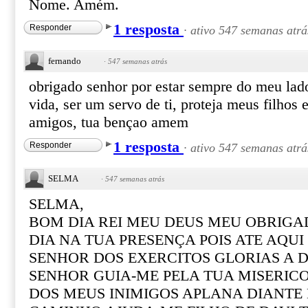
Nome. Amém.
1 resposta
Responder
·
ativo 547 semanas atrá
fernando
·
547 semanas atrás
obrigado senhor por estar sempre do meu lad
vida, ser um servo de ti, proteja meus filhos 
amigos, tua bençao amem
1 resposta
Responder
·
ativo 547 semanas atrá
SELMA
·
547 semanas atrás
SELMA,
BOM DIA REI MEU DEUS MEU OBRIGA
DIA NA TUA PRESENÇA POIS ATE AQU
SENHOR DOS EXERCITOS GLORIAS A D
SENHOR GUIA-ME PELA TUA MISERIC
DOS MEUS INIMIGOS APLANA DIANTE 