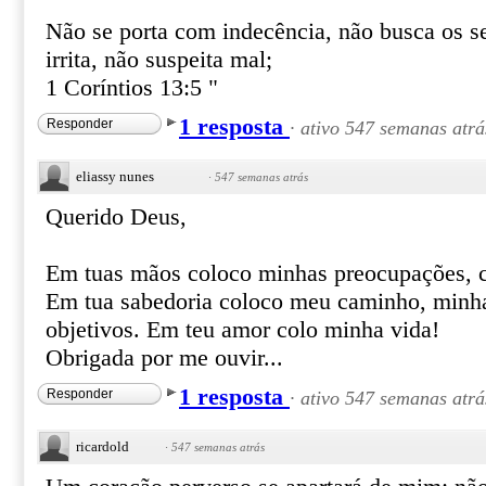
Não se porta com indecência, não busca os se
irrita, não suspeita mal;
1 Coríntios 13:5 "
1 resposta
Responder
·
ativo 547 semanas atrá
eliassy nunes
·
547 semanas atrás
Querido Deus,
Em tuas mãos coloco minhas preocupações, c
Em tua sabedoria coloco meu caminho, minh
objetivos. Em teu amor colo minha vida!
Obrigada por me ouvir...
1 resposta
Responder
·
ativo 547 semanas atrá
ricardold
·
547 semanas atrás