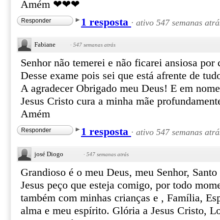
Amém ❤❤❤
1 resposta
Responder
·
ativo 547 semanas atrá
Fabiane
·
547 semanas atrás
Senhor não temerei e não ficarei ansiosa por 
Desse exame pois sei que está afrente de tud
A agradecer Obrigado meu Deus! E em nome 
Jesus Cristo cura a minha mãe profundamente
Amém
1 resposta
Responder
·
ativo 547 semanas atrá
josé Diogo
·
547 semanas atrás
Grandioso é o meu Deus, meu Senhor, Santo
Jesus peço que esteja comigo, por todo mome
também com minhas crianças e , Família, Esp
alma e meu espírito. Glória a Jesus Cristo, 