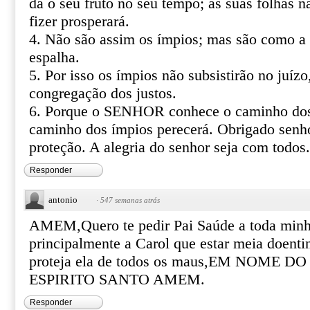
dá o seu fruto no seu tempo; as suas folhas n
fizer prosperará.
4. Não são assim os ímpios; mas são como a
espalha.
5. Por isso os ímpios não subsistirão no juíz
congregação dos justos.
6. Porque o SENHOR conhece o caminho dos 
caminho dos ímpios perecerá. Obrigado senho
proteção. A alegria do senhor seja com todo
Responder
antonio
·
547 semanas atrás
AMEM,Quero te pedir Pai Saúde a toda minh
principalmente a Carol que estar meia doenti
proteja ela de todos os maus,EM NOME D
ESPIRITO SANTO AMEM.
Responder