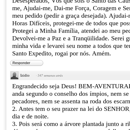
Desesperados, Vós que sois o Santo das Caus
me, Ajudai-me, Dai-me Força, Coragem e Ser
meu pedido (pedir a graça desejada). Ajudai-
Horas Difíceis, protegei-me de todos que pos
Protegei a Minha Família, atendei ao meu pe
Devolvei-me a Paz e a Tranqüilidade. Serei gr
minha vida e levarei seu nome a todos que te
Santo Expedito, rogai por nós. Amém.
Responder
Izidio
·
547 semanas atrás
Engrandecido seja Deus! BEM-AVENTURA
anda segundo o conselho dos ímpios, nem se
pecadores, nem se assenta na roda dos escar
2. Antes tem o seu prazer na lei do SENHOR,
dia e de noite.
3. Pois será como a árvore plantada junto a ri