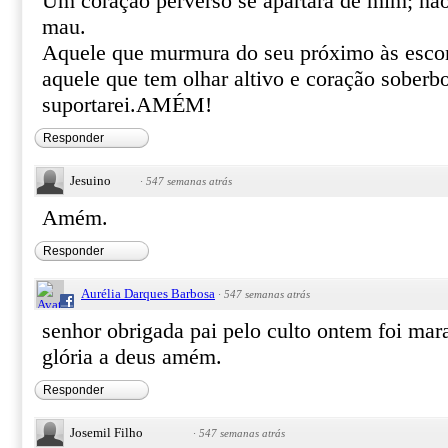
Um coração perverso se apartará de mim; n
mau.
Aquele que murmura do seu próximo às escond
aquele que tem olhar altivo e coração soberb
suportarei.AMÉM!
Responder
Jesuino
·
547 semanas atrás
Amém.
Responder
Aurélia Darques Barbosa
·
547 semanas atrás
senhor obrigada pai pelo culto ontem foi mar
glória a deus amém.
Responder
Josemil Filho
·
547 semanas atrás