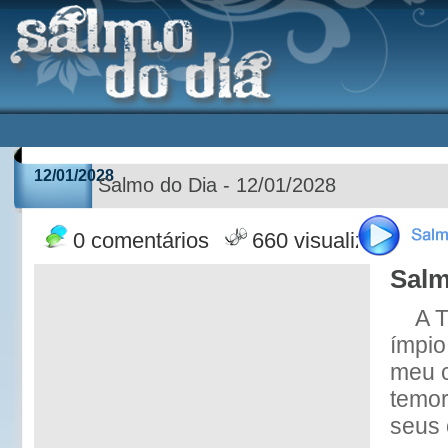
12/01/2028
Salmo do Dia - 12/01/2028
0 comentários
660 visualizações
Salm
A 
ímpio
meu 
temor
seus 