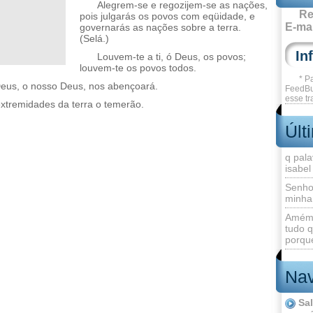
Alegrem-se e regozijem-se as nações,
Re
pois julgarás os povos com eqüidade, e
E-mai
governarás as nações sobre a terra.
(Selá.)
Louvem-te a ti, ó Deus, os povos;
louvem-te os povos todos.
* P
 Deus, o nosso Deus, nos abençoará.
FeedBu
esse tr
xtremidades da terra o temerão.
Últ
q pala
isabel
Senho
minha
Amém 
tudo q
porque
Nav
Sa