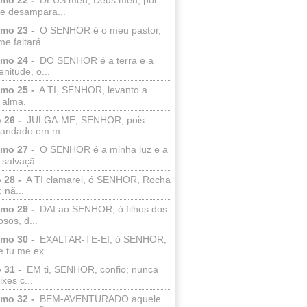
e desampara...
lmo 23 -
O SENHOR é o meu pastor,
e faltará...
lmo 24 -
DO SENHOR é a terra e a
enitude, o...
lmo 25 -
A TI, SENHOR, levanto a
 alma.
 26 -
JULGA-ME, SENHOR, pois
 andado em m...
lmo 27 -
O SENHOR é a minha luz e a
salvaçã...
 28 -
A TI clamarei, ó SENHOR, Rocha
 nã...
lmo 29 -
DAI ao SENHOR, ó filhos dos
sos, d...
lmo 30 -
EXALTAR-TE-EI, ó SENHOR,
 tu me ex...
 31 -
EM ti, SENHOR, confio; nunca
xes c...
lmo 32 -
BEM-AVENTURADO aquele