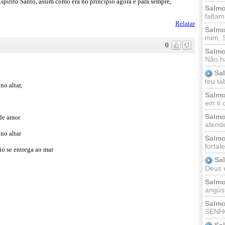
spirito Santo, assim como era no princípio agora e para sempre,
Salmo
faltam
Relatar
Salmo
mim, 
0
Salmo
Não há
Sa
teu ta
o altar,
Salmo
em ti 
Salmo
 de amor
atende
no altar
Salmo
fortal
io se entrega ao mar
Sa
Deus e 
Salmo
angúst
Salmo
SENHO
Sa