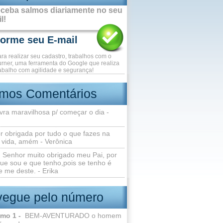
ceba salmos diariamente no seu
l!
ara realizar seu cadastro, trabalhos com o
rner, uma ferramenta do Google que realiza
abalho com agilidade e segurança!
imos Comentários
vra maravilhosa p/ começar o dia -
r obrigada por tudo o que fazes na
 vida, amém - Verônica
Senhor muito obrigado meu Pai, por
ue sou e que tenho,pois se tenho é
 me deste. - Erika
egue pelo número
lmo 1 -
BEM-AVENTURADO o homem