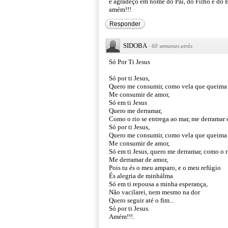
e agradeço em nome do Pai, do Filho e do E
amém!!!
Responder
SIDOBA
·
60 semanas atrás
Só Por Ti Jesus
Só por ti Jesus,
Quero me consumir, como vela que queima n
Me consumir de amor,
Só em ti Jesus
Quero me derramar,
Como o rio se entrega ao mar, me derramar
Só por ti Jesus,
Quero me consumir, como vela que queima 
Me consumir de amor,
Só em ti Jesus, quero me derramar, como o r
Me derramar de amor,
Pois tu és o meu amparo, e o meu refúgio
És alegria de minhálma
Só em ti repousa a minha esperança,
Não vacilarei, nem mesmo na dor
Quero seguir até o fim...
Só por ti Jesus.
Amém!!!.