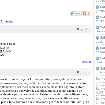
que n
Sa
gentio
Logar
Sa
multip
 Atividade
Sa
0
Deus 
Sa
palav
 VENCEDOR
Sa
UCA FÉ
ABALHO
na tua 
ÇAS
Sa
Relatar
confio
Sa
0
quão a
Salmo
e exalto, rendo graças a Ti, por seu infinito amor, obrigada por seus
todo o
uvir nossas orações, peço a Ti meu Senhor perdão pelos meus pecados,
esplandecer o seu rosto sobre nós, encha-me do teu Espírito Santo e
Salmo
adora, amorosa e que valoriza a família, que seja eu um exemplo de
SENHO
 alegria e paz para ao meu lar. Paizinho guarde, proteja, liberta, cura,
ilhas, meu esposos, meus genros, meu lar, meus familiares, meu
Salmo
pais e todo seu povo que clama por ti por toda face da terra. Oro, peço
à minh