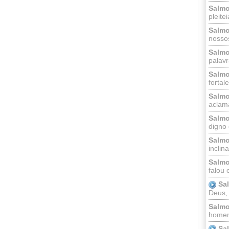
Salmo
pleitei
Salmo
nossos
Salmo
palavr
Salmo
fortal
Salmo
aclama
Salmo
digno 
Salmo
inclinai
Salmo
falou 
Sa
Deus,
Salmo
homem
Sa