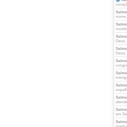
coraçã
Salmo
nome, 
Salmo
ouvido
Salmo
Deus, 
Salmo
Deus, 
Salmo
congr
Salmo
inimigo
Salmo
espalh
Salmo
atende
Salmo
em Deu
Salmo
madrug