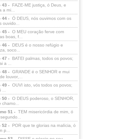
 43 -
FAZE-ME justiça, ó Deus, e
a a mi...
 44 -
Ó DEUS, nós ouvimos com os
 ouvido...
 45 -
O MEU coração ferve com
as boas, f...
 46 -
DEUS é o nosso refúgio e
eza, soco...
 47 -
BATEI palmas, todos os povos;
i a ...
 48 -
GRANDE é o SENHOR e mui
de louvor,...
 49 -
OUVI isto, vós todos os povos;
 ...
 50 -
O DEUS poderoso, o SENHOR,
e chamo...
lmo 51 -
TEM misericórdia de mim, ó
 segundo...
 52 -
POR que te glorias na malícia, ó
 p...
lmo 53 -
DISSE o néscio no seu