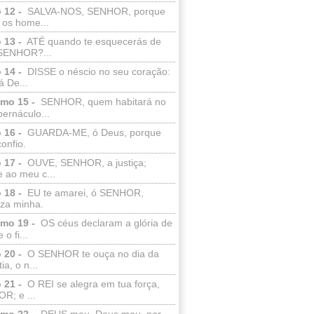
 12 -
SALVA-NOS, SENHOR, porque
 os home...
 13 -
ATÉ quando te esquecerás de
SENHOR?...
 14 -
DISSE o néscio no seu coração:
 De...
lmo 15 -
SENHOR, quem habitará no
bernáculo...
 16 -
GUARDA-ME, ó Deus, porque
confio.
 17 -
OUVE, SENHOR, a justiça;
 ao meu c...
 18 -
EU te amarei, ó SENHOR,
eza minha.
lmo 19 -
OS céus declaram a glória de
o fi...
 20 -
O SENHOR te ouça no dia da
ia, o n...
 21 -
O REI se alegra em tua força,
R; e ...
lmo 22 -
DEUS meu, Deus meu, por