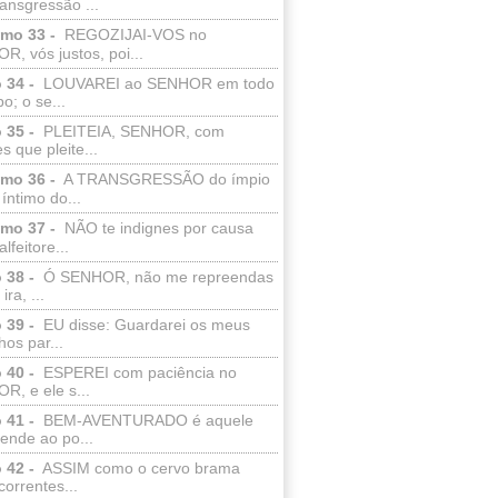
ransgressão ...
lmo 33 -
REGOZIJAI-VOS no
, vós justos, poi...
 34 -
LOUVAREI ao SENHOR em todo
o; o se...
 35 -
PLEITEIA, SENHOR, com
s que pleite...
lmo 36 -
A TRANSGRESSÃO do ímpio
 íntimo do...
lmo 37 -
NÃO te indignes por causa
lfeitore...
 38 -
Ó SENHOR, não me repreendas
ira, ...
 39 -
EU disse: Guardarei os meus
os par...
 40 -
ESPEREI com paciência no
R, e ele s...
 41 -
BEM-AVENTURADO é aquele
ende ao po...
 42 -
ASSIM como o cervo brama
correntes...