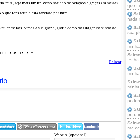
rta-feira, seja mais um universo rodiado de bênçãos e graças em nossas
que m
 o que tens feito e esta fazendo por mim.
Sa
nada m
Sa
iveu entre nós. Vimos a sua glória, glória como do Unigênito vindo do
sua pl
Sa
minha
OS REIS JESUS!!!
Salmo
tenho
Relatar
Sa
minha 
rio
Salmo
minha;
Sa
podero
Sa
porque
Salmo
facebook
me dei
Website (opcional)
Sa