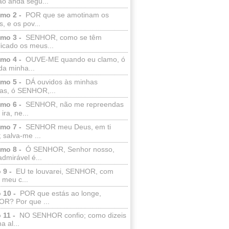
ão anda segu...
lmo 2 -
POR que se amotinam os
s, e os pov...
lmo 3 -
SENHOR, como se têm
licado os meus...
lmo 4 -
OUVE-ME quando eu clamo, ó
da minha...
lmo 5 -
DÁ ouvidos às minhas
ras, ó SENHOR,...
lmo 6 -
SENHOR, não me repreendas
ira, ne...
lmo 7 -
SENHOR meu Deus, em ti
; salva-me ...
lmo 8 -
Ó SENHOR, Senhor nosso,
dmirável é...
 9 -
EU te louvarei, SENHOR, com
 meu c...
 10 -
POR que estás ao longe,
R? Por que ...
 11 -
NO SENHOR confio; como dizeis
a al...