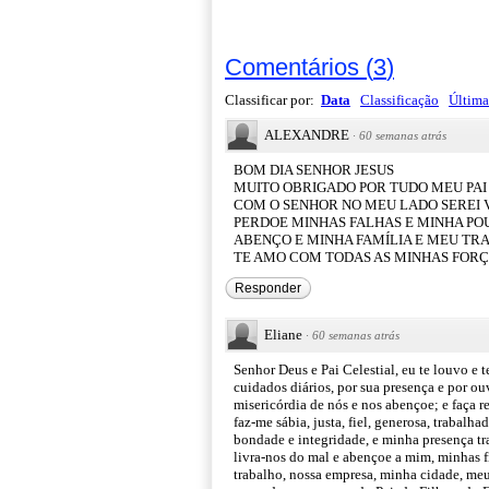
Comentários
(
3
)
Classificar por:
Data
Classificação
Última
ALEXANDRE
·
60 semanas atrás
BOM DIA SENHOR JESUS
MUITO OBRIGADO POR TUDO MEU PAI
COM O SENHOR NO MEU LADO SEREI
PERDOE MINHAS FALHAS E MINHA PO
ABENÇO E MINHA FAMÍLIA E MEU TR
TE AMO COM TODAS AS MINHAS FOR
Responder
Eliane
·
60 semanas atrás
Senhor Deus e Pai Celestial, eu te louvo e t
cuidados diários, por sua presença e por o
misericórdia de nós e nos abençoe; e faça r
faz-me sábia, justa, fiel, generosa, trabalh
bondade e integridade, e minha presença traz
livra-nos do mal e abençoe a mim, minhas f
trabalho, nossa empresa, minha cidade, meu 