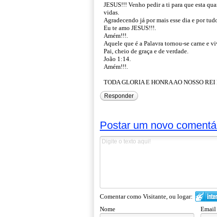
JESUS!!! Venho pedir a ti para que esta qua
vidas.
Agradecendo já por mais esse dia e por tudo
Eu te amo JESUS!!!.
Amém!!!.
Aquele que é a Palavra tornou-se carne e v
Pai, cheio de graça e de verdade.
João 1:14.
Amém!!!.
TODA GLORIA E HONRA AO NOSSO REI D
Responder
Postar um novo comentá
Comentar como Visitante, ou logar:
Nome
Email