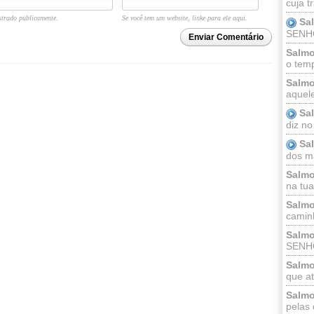
cuja t
trado publicamente.
Se você tem um website, linke para ele aqui.
Sa
SENHOR
Enviar Comentário
Salmo
o temp
Salmo
aquele
Sa
diz no
Sa
dos ma
Salmo
na tua 
Salmo
caminh
Salmo
SENHO
Salmo
que at
Salmo
pelas 