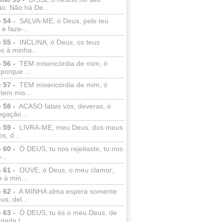
o: Não há De...
 54 -
SALVA-ME, ó Deus, pelo teu
e faze-...
 55 -
INCLINA, ó Deus, os teus
s à minha...
 56 -
TEM misericórdia de mim, ó
porque ...
 57 -
TEM misericórdia de mim, ó
tem mis...
 58 -
ACASO falais vós, deveras, ó
egação...
 59 -
LIVRA-ME, meu Deus, dos meus
s, d...
 60 -
Ó DEUS, tu nos rejeitaste, tu nos
...
 61 -
OUVE, ó Deus, o meu clamor;
 à min...
 62 -
A MINHA alma espera somente
s; del...
 63 -
Ó DEUS, tu és o meu Deus, de
ada t...