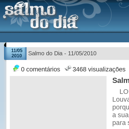
11/05
Salmo do Dia - 11/05/2010
2010
0 comentários
3468 visualizações
Salm
LO
Louv
porqu
a sua
para 