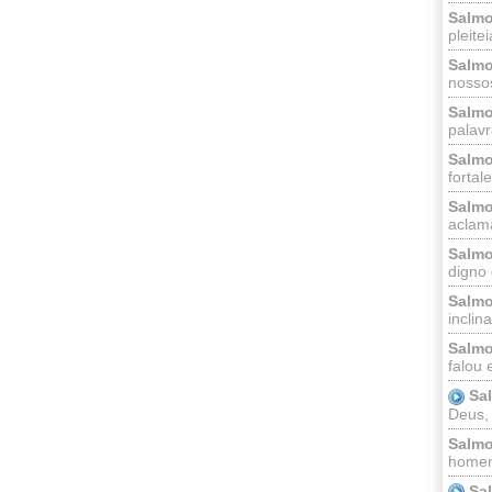
Salmo
pleitei
Salmo
nossos
Salmo
palavr
Salmo
fortal
Salmo
aclama
Salmo
digno 
Salmo
inclinai
Salmo
falou 
Sa
Deus,
Salmo
homem
Sa