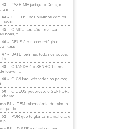
 43 -
FAZE-ME justiça, ó Deus, e
a a mi...
 44 -
Ó DEUS, nós ouvimos com os
 ouvido...
 45 -
O MEU coração ferve com
as boas, f...
 46 -
DEUS é o nosso refúgio e
eza, soco...
 47 -
BATEI palmas, todos os povos;
i a ...
 48 -
GRANDE é o SENHOR e mui
de louvor,...
 49 -
OUVI isto, vós todos os povos;
 ...
 50 -
O DEUS poderoso, o SENHOR,
e chamo...
lmo 51 -
TEM misericórdia de mim, ó
 segundo...
 52 -
POR que te glorias na malícia, ó
 p...
lmo 53 -
DISSE o néscio no seu