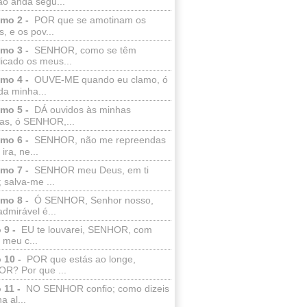
ão anda segu...
lmo 2 -
POR que se amotinam os
s, e os pov...
lmo 3 -
SENHOR, como se têm
licado os meus...
lmo 4 -
OUVE-ME quando eu clamo, ó
da minha...
lmo 5 -
DÁ ouvidos às minhas
ras, ó SENHOR,...
lmo 6 -
SENHOR, não me repreendas
ira, ne...
lmo 7 -
SENHOR meu Deus, em ti
; salva-me ...
lmo 8 -
Ó SENHOR, Senhor nosso,
dmirável é...
 9 -
EU te louvarei, SENHOR, com
 meu c...
 10 -
POR que estás ao longe,
R? Por que ...
 11 -
NO SENHOR confio; como dizeis
a al...