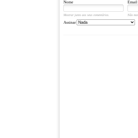
Nome
Email
Mostrar junto aos seus comentários.
Não mos
Assinar