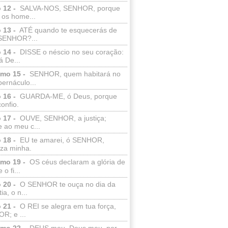
 12 -
SALVA-NOS, SENHOR, porque
 os home...
 13 -
ATÉ quando te esquecerás de
SENHOR?...
 14 -
DISSE o néscio no seu coração:
 De...
lmo 15 -
SENHOR, quem habitará no
bernáculo...
 16 -
GUARDA-ME, ó Deus, porque
confio.
 17 -
OUVE, SENHOR, a justiça;
 ao meu c...
 18 -
EU te amarei, ó SENHOR,
eza minha.
lmo 19 -
OS céus declaram a glória de
o fi...
 20 -
O SENHOR te ouça no dia da
ia, o n...
 21 -
O REI se alegra em tua força,
R; e ...
lmo 22 -
DEUS meu, Deus meu, por