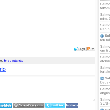
Salmo
faltam
Salmo
mim, 
Salmo
Não há
Sa
teu ta
Salmo
Logar
em ti 
Salmo
to.
Seja o primeiro!
atende
Salmo
rio
fortal
Sa
Deus e 
Salmo
angúst
Salmo
SENHO
facebook
Sa