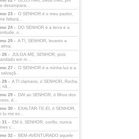
e desampara...
lmo 23 -
O SENHOR é o meu pastor,
e faltará...
lmo 24 -
DO SENHOR é a terra e a
enitude, o...
lmo 25 -
A TI, SENHOR, levanto a
 alma.
 26 -
JULGA-ME, SENHOR, pois
 andado em m...
lmo 27 -
O SENHOR é a minha luz e a
salvaçã...
 28 -
A TI clamarei, ó SENHOR, Rocha
 nã...
lmo 29 -
DAI ao SENHOR, ó filhos dos
sos, d...
lmo 30 -
EXALTAR-TE-EI, ó SENHOR,
 tu me ex...
 31 -
EM ti, SENHOR, confio; nunca
xes c...
lmo 32 -
BEM-AVENTURADO aquele