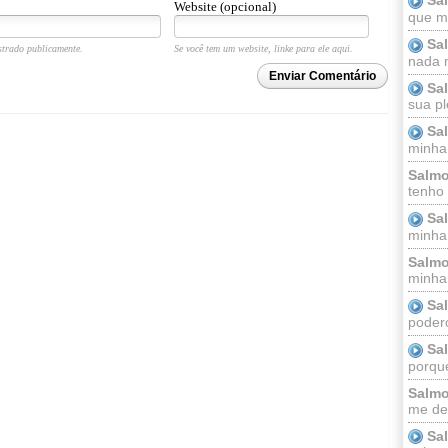
Website (opcional)
que m
Sa
trado publicamente.
Se você tem um website, linke para ele aqui.
nada m
Enviar Comentário
Sa
sua pl
Sa
minha
Salmo
tenho
Sa
minha 
Salmo
minha;
Sa
podero
Sa
porque
Salmo
me dei
Sa