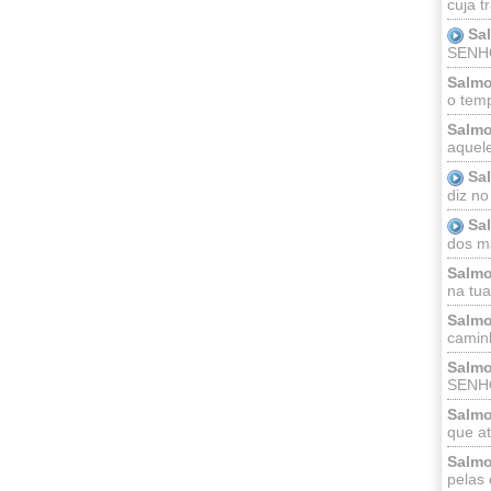
cuja t
Sa
SENHOR
Salmo
o temp
Salmo
aquele
Sa
diz no
Sa
dos ma
Salmo
na tua 
Salmo
caminh
Salmo
SENHO
Salmo
que at
Salmo
pelas 