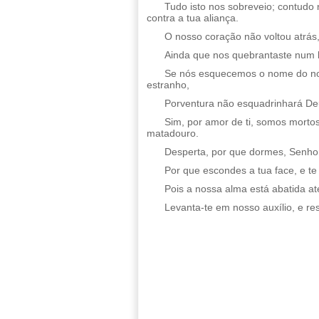
Tudo isto nos sobreveio; contud
contra a tua aliança.
O nosso coração não voltou atrás
Ainda que nos quebrantaste num l
Se nós esquecemos o nome do no
estranho,
Porventura não esquadrinhará Deu
Sim, por amor de ti, somos morto
matadouro.
Desperta, por que dormes, Senhor
Por que escondes a tua face, e t
Pois a nossa alma está abatida at
Levanta-te em nosso auxílio, e re