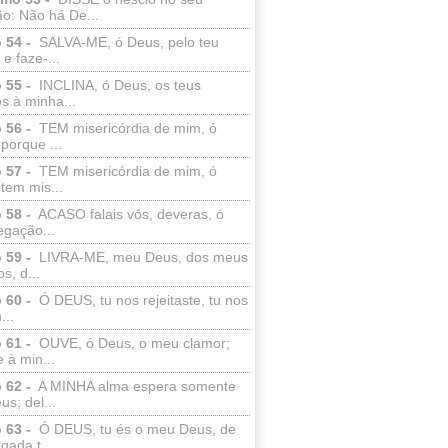
o: Não há De...
 54 -
SALVA-ME, ó Deus, pelo teu
e faze-...
 55 -
INCLINA, ó Deus, os teus
s à minha...
 56 -
TEM misericórdia de mim, ó
porque ...
 57 -
TEM misericórdia de mim, ó
tem mis...
 58 -
ACASO falais vós, deveras, ó
egação...
 59 -
LIVRA-ME, meu Deus, dos meus
s, d...
 60 -
Ó DEUS, tu nos rejeitaste, tu nos
...
 61 -
OUVE, ó Deus, o meu clamor;
 à min...
 62 -
A MINHA alma espera somente
s; del...
 63 -
Ó DEUS, tu és o meu Deus, de
ada t...