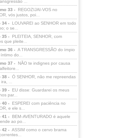
ransgressão ...
lmo 33 -
REGOZIJAI-VOS no
, vós justos, poi...
 34 -
LOUVAREI ao SENHOR em todo
o; o se...
 35 -
PLEITEIA, SENHOR, com
s que pleite...
lmo 36 -
A TRANSGRESSÃO do ímpio
 íntimo do...
lmo 37 -
NÃO te indignes por causa
lfeitore...
 38 -
Ó SENHOR, não me repreendas
ira, ...
 39 -
EU disse: Guardarei os meus
os par...
 40 -
ESPEREI com paciência no
R, e ele s...
 41 -
BEM-AVENTURADO é aquele
ende ao po...
 42 -
ASSIM como o cervo brama
correntes...