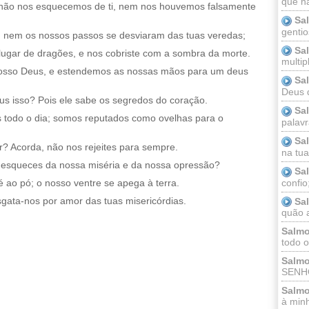
que n
o não nos esquecemos de ti, nem nos houvemos falsamente
Sa
gentio
, nem os nossos passos se desviaram das tuas veredas;
Sa
ugar de dragões, e nos cobriste com a sombra da morte.
multip
sso Deus, e estendemos as nossas mãos para um deus
Sa
Deus 
s isso? Pois ele sabe os segredos do coração.
Sa
s todo o dia; somos reputados como ovelhas para o
palav
Sa
? Acorda, não nos rejeites para sempre.
na tua 
e esqueces da nossa miséria e da nossa opressão?
Sa
confio
é ao pó; o nosso ventre se apega à terra.
sgata-nos por amor das tuas misericórdias.
Sa
quão a
Salmo
todo o
Salmo
SENHO
Salmo
à minh