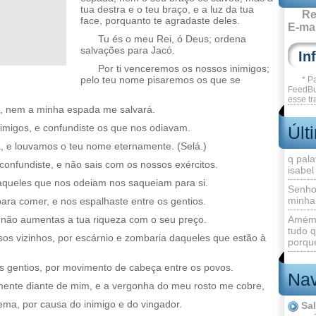
tua destra e o teu braço, e a luz da tua
Re
face, porquanto te agradaste deles.
E-mai
Tu és o meu Rei, ó Deus; ordena
salvações para Jacó.
Por ti venceremos os nossos inimigos;
pelo teu nome pisaremos os que se
* P
FeedBu
esse tr
o, nem a minha espada me salvará.
nimigos, e confundiste os que nos odiavam.
Últ
, e louvamos o teu nome eternamente. (Selá.)
q pala
 confundiste, e não sais com os nossos exércitos.
isabel
e aqueles que nos odeiam nos saqueiam para si.
Senho
minha
ara comer, e nos espalhaste entre os gentios.
 não aumentas a tua riqueza com o seu preço.
Amém 
tudo q
sos vizinhos, por escárnio e zombaria daqueles que estão à
porque
os gentios, por movimento de cabeça entre os povos.
Nav
mente diante de mim, e a vergonha do meu rosto me cobre,
ema, por causa do inimigo e do vingador.
Sa