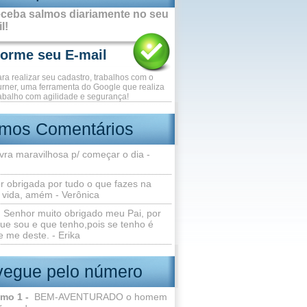
ceba salmos diariamente no seu
l!
ara realizar seu cadastro, trabalhos com o
rner, uma ferramenta do Google que realiza
abalho com agilidade e segurança!
imos Comentários
vra maravilhosa p/ começar o dia -
r obrigada por tudo o que fazes na
 vida, amém - Verônica
Senhor muito obrigado meu Pai, por
ue sou e que tenho,pois se tenho é
 me deste. - Erika
egue pelo número
lmo 1 -
BEM-AVENTURADO o homem