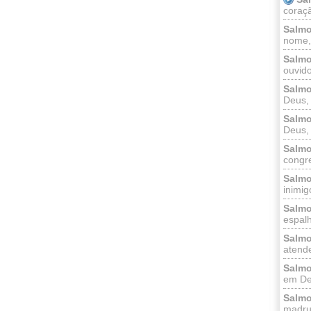
coraçã
Salmo
nome, 
Salmo
ouvido
Salmo
Deus, 
Salmo
Deus, 
Salmo
congr
Salmo
inimigo
Salmo
espalh
Salmo
atende
Salmo
em Deu
Salmo
madrug