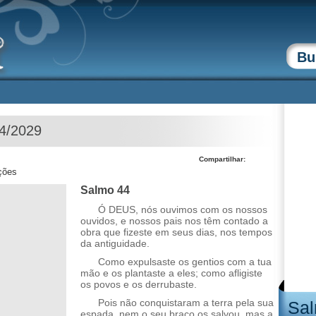
04/2029
Compartilhar:
ções
Salmo 44
Ó DEUS, nós ouvimos com os nossos
ouvidos, e nossos pais nos têm contado a
obra que fizeste em seus dias, nos tempos
da antiguidade.
Como expulsaste os gentios com a tua
mão e os plantaste a eles; como afligiste
os povos e os derrubaste.
Pois não conquistaram a terra pela sua
Sal
espada, nem o seu braço os salvou, mas a