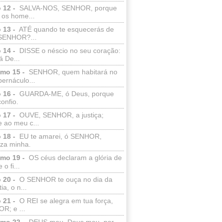
 12 -
SALVA-NOS, SENHOR, porque
 os home...
 13 -
ATÉ quando te esquecerás de
SENHOR?...
 14 -
DISSE o néscio no seu coração:
 De...
lmo 15 -
SENHOR, quem habitará no
bernáculo...
 16 -
GUARDA-ME, ó Deus, porque
confio.
 17 -
OUVE, SENHOR, a justiça;
 ao meu c...
 18 -
EU te amarei, ó SENHOR,
eza minha.
lmo 19 -
OS céus declaram a glória de
o fi...
 20 -
O SENHOR te ouça no dia da
ia, o n...
 21 -
O REI se alegra em tua força,
R; e ...
lmo 22 -
DEUS meu, Deus meu, por