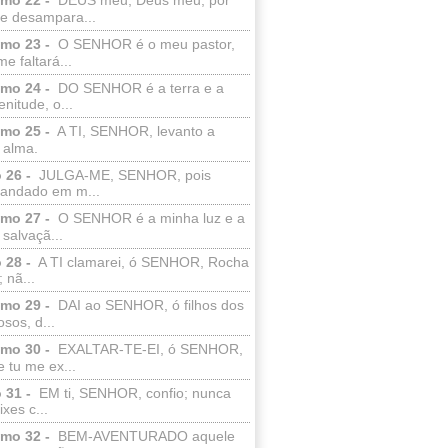
e desampara...
lmo 23 -
O SENHOR é o meu pastor,
e faltará...
lmo 24 -
DO SENHOR é a terra e a
enitude, o...
lmo 25 -
A TI, SENHOR, levanto a
 alma.
 26 -
JULGA-ME, SENHOR, pois
 andado em m...
lmo 27 -
O SENHOR é a minha luz e a
salvaçã...
 28 -
A TI clamarei, ó SENHOR, Rocha
 nã...
lmo 29 -
DAI ao SENHOR, ó filhos dos
sos, d...
lmo 30 -
EXALTAR-TE-EI, ó SENHOR,
 tu me ex...
 31 -
EM ti, SENHOR, confio; nunca
xes c...
lmo 32 -
BEM-AVENTURADO aquele