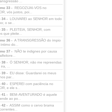
ransgressão ...
lmo 33 -
REGOZIJAI-VOS no
, vós justos, poi...
 34 -
LOUVAREI ao SENHOR em todo
o; o se...
 35 -
PLEITEIA, SENHOR, com
s que pleite...
lmo 36 -
A TRANSGRESSÃO do ímpio
 íntimo do...
lmo 37 -
NÃO te indignes por causa
lfeitore...
 38 -
Ó SENHOR, não me repreendas
ira, ...
 39 -
EU disse: Guardarei os meus
os par...
 40 -
ESPEREI com paciência no
R, e ele s...
 41 -
BEM-AVENTURADO é aquele
ende ao po...
 42 -
ASSIM como o cervo brama
correntes...