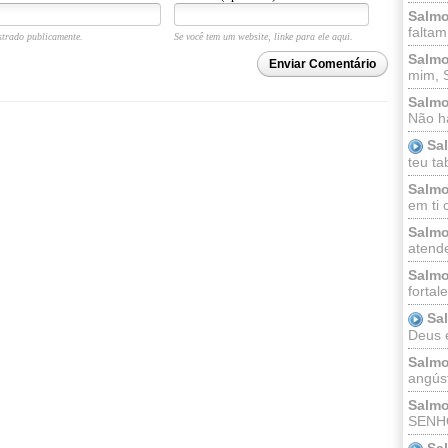
Salmo
faltam
trado publicamente.
Se você tem um website, linke para ele aqui.
Salmo
Enviar Comentário
mim, 
Salmo
Não há
Sa
teu ta
Salmo
em ti 
Salmo
atende
Salmo
fortal
Sa
Deus e 
Salmo
angúst
Salmo
SENHO
Sa