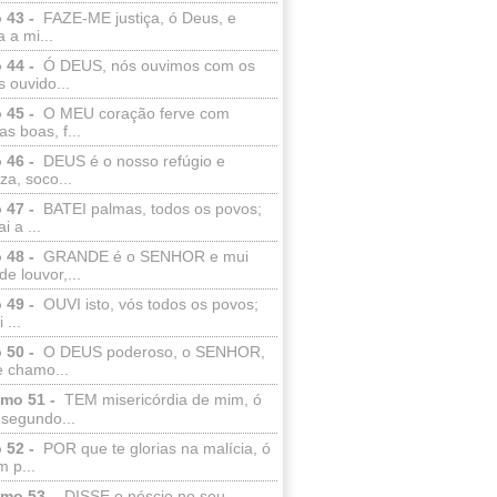
 43 -
FAZE-ME justiça, ó Deus, e
a a mi...
 44 -
Ó DEUS, nós ouvimos com os
 ouvido...
 45 -
O MEU coração ferve com
as boas, f...
 46 -
DEUS é o nosso refúgio e
eza, soco...
 47 -
BATEI palmas, todos os povos;
i a ...
 48 -
GRANDE é o SENHOR e mui
de louvor,...
 49 -
OUVI isto, vós todos os povos;
 ...
 50 -
O DEUS poderoso, o SENHOR,
e chamo...
lmo 51 -
TEM misericórdia de mim, ó
 segundo...
 52 -
POR que te glorias na malícia, ó
 p...
lmo 53 -
DISSE o néscio no seu