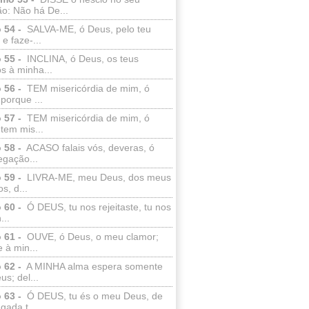
o: Não há De...
 54 -
SALVA-ME, ó Deus, pelo teu
e faze-...
 55 -
INCLINA, ó Deus, os teus
s à minha...
 56 -
TEM misericórdia de mim, ó
porque ...
 57 -
TEM misericórdia de mim, ó
tem mis...
 58 -
ACASO falais vós, deveras, ó
egação...
 59 -
LIVRA-ME, meu Deus, dos meus
s, d...
 60 -
Ó DEUS, tu nos rejeitaste, tu nos
...
 61 -
OUVE, ó Deus, o meu clamor;
 à min...
 62 -
A MINHA alma espera somente
s; del...
 63 -
Ó DEUS, tu és o meu Deus, de
ada t...