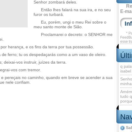
Senhor zombará deles.
Re
Então lhes falará na sua ira, e no seu
E-mai
furor os turbará.
Eu, porém, ungi o meu Rei sobre o
meu santo monte de Sião.
* P
Proclamarei o decreto: o SENHOR me
FeedBu
i.
esse tr
por herança, e os fins da terra por tua possessão.
Últ
de ferro; tu os despedaçarás como a um vaso de oleiro.
 deixai-vos instruir, juízes da terra.
q pala
egrai-vos com tremor.
isabel
re, e pereçais no caminho, quando em breve se acender a sua
Senho
ue nele confiam.
minha
Amém 
tudo q
porque
Nav
Sa