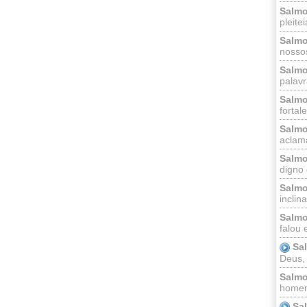
Salmo
pleitei
Salmo
nossos
Salmo
palavr
Salmo
fortal
Salmo
aclama
Salmo
digno 
Salmo
inclinai
Salmo
falou 
Sa
Deus,
Salmo
homem
Sa