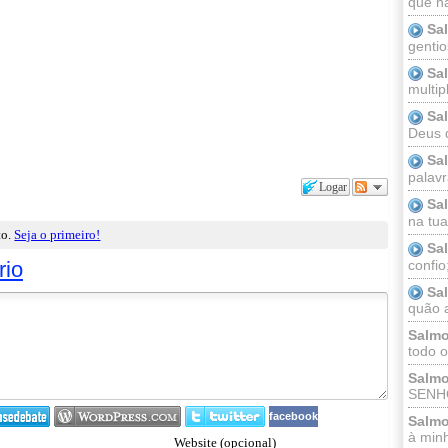
que n
Sa
gentio
Sa
multip
Sa
Deus 
Sa
palav
Logar
Sa
na tua 
to.
Seja o primeiro!
Sa
confio
rio
Sa
quão a
Salmo
todo o
Salmo
SENHO
facebook
Salmo
à minh
Website (opcional)