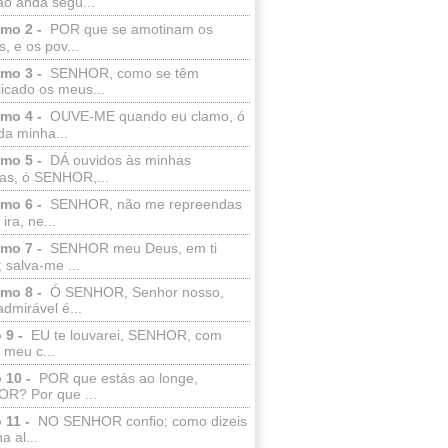
ão anda segu...
lmo 2 -
POR que se amotinam os
s, e os pov...
lmo 3 -
SENHOR, como se têm
licado os meus...
lmo 4 -
OUVE-ME quando eu clamo, ó
da minha...
lmo 5 -
DÁ ouvidos às minhas
ras, ó SENHOR,...
lmo 6 -
SENHOR, não me repreendas
ira, ne...
lmo 7 -
SENHOR meu Deus, em ti
; salva-me ...
lmo 8 -
Ó SENHOR, Senhor nosso,
dmirável é...
 9 -
EU te louvarei, SENHOR, com
 meu c...
 10 -
POR que estás ao longe,
R? Por que ...
 11 -
NO SENHOR confio; como dizeis
a al...