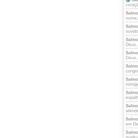
coraçã
Salmo
nome, 
Salmo
ouvido
Salmo
Deus, 
Salmo
Deus, 
Salmo
congr
Salmo
inimigo
Salmo
espalh
Salmo
atende
Salmo
em Deu
Salmo
madrug