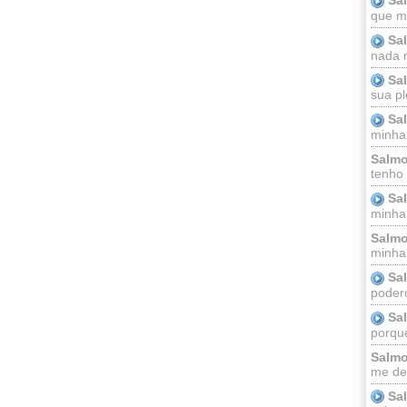
que m
Sa
nada m
Sa
sua pl
Sa
minha
Salmo
tenho
Sa
minha 
Salmo
minha;
Sa
podero
Sa
porque
Salmo
me dei
Sa