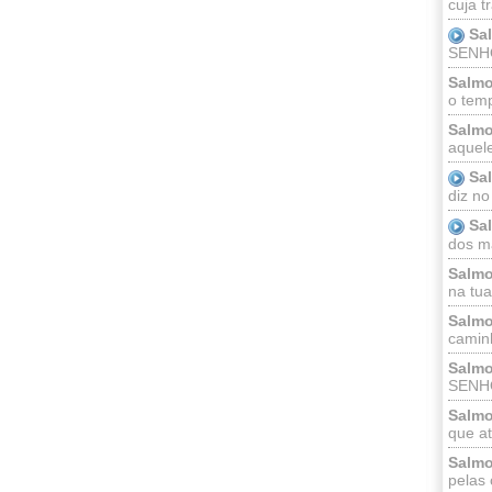
cuja t
Sa
SENHOR
Salmo
o temp
Salmo
aquele
Sa
diz no
Sa
dos ma
Salmo
na tua 
Salmo
caminh
Salmo
SENHO
Salmo
que at
Salmo
pelas 