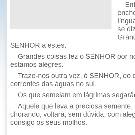
En
enche
língu
se di
Grand
SENHOR a estes.
Grandes coisas fez o SENHOR por nó
estamos alegres.
Traze-nos outra vez, ó SENHOR, do c
correntes das águas no sul.
Os que semeiam em lágrimas segarão
Aquele que leva a preciosa semente,
chorando, voltará, sem dúvida, com aleg
consigo os seus molhos.