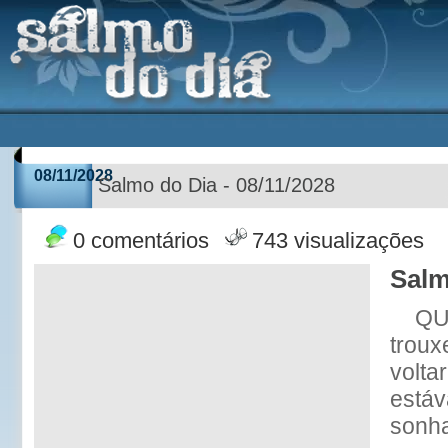
08/11/2028
Salmo do Dia - 08/11/2028
0 comentários
743 visualizações
Salm
QU
troux
volta
está
sonh