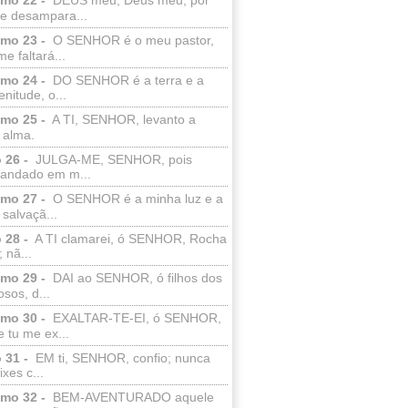
e desampara...
lmo 23 -
O SENHOR é o meu pastor,
e faltará...
lmo 24 -
DO SENHOR é a terra e a
enitude, o...
lmo 25 -
A TI, SENHOR, levanto a
 alma.
 26 -
JULGA-ME, SENHOR, pois
 andado em m...
lmo 27 -
O SENHOR é a minha luz e a
salvaçã...
 28 -
A TI clamarei, ó SENHOR, Rocha
 nã...
lmo 29 -
DAI ao SENHOR, ó filhos dos
sos, d...
lmo 30 -
EXALTAR-TE-EI, ó SENHOR,
 tu me ex...
 31 -
EM ti, SENHOR, confio; nunca
xes c...
lmo 32 -
BEM-AVENTURADO aquele