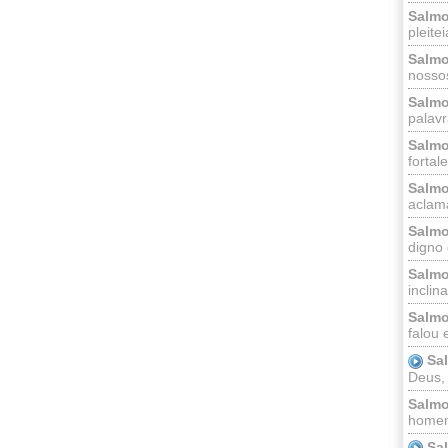
Salmo
pleitei
Salmo
nossos
Salmo
palavr
Salmo
fortal
Salmo
aclama
Salmo
digno 
Salmo
inclinai
Salmo
falou 
Sa
Deus,
Salmo
homem
Sa