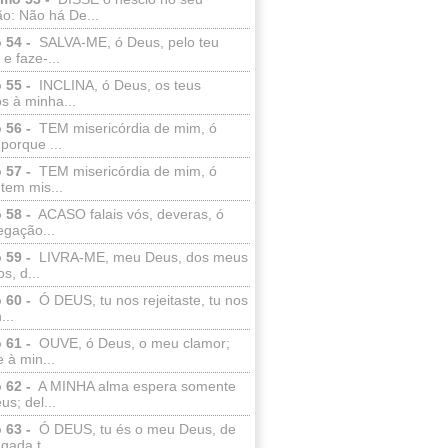
o: Não há De...
 54 -
SALVA-ME, ó Deus, pelo teu
e faze-...
 55 -
INCLINA, ó Deus, os teus
s à minha...
 56 -
TEM misericórdia de mim, ó
porque ...
 57 -
TEM misericórdia de mim, ó
tem mis...
 58 -
ACASO falais vós, deveras, ó
egação...
 59 -
LIVRA-ME, meu Deus, dos meus
s, d...
 60 -
Ó DEUS, tu nos rejeitaste, tu nos
...
 61 -
OUVE, ó Deus, o meu clamor;
 à min...
 62 -
A MINHA alma espera somente
s; del...
 63 -
Ó DEUS, tu és o meu Deus, de
ada t...