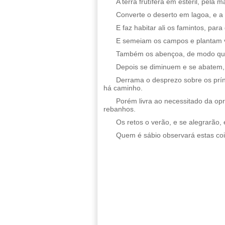
A terra frutífera em estéril, pela
Converte o deserto em lagoa, e a 
E faz habitar ali os famintos, par
E semeiam os campos e plantam v
Também os abençoa, de modo que 
Depois se diminuem e se abatem, p
Derrama o desprezo sobre os prín
há caminho.
Porém livra ao necessitado da opr
rebanhos.
Os retos o verão, e se alegrarão, 
Quem é sábio observará estas co