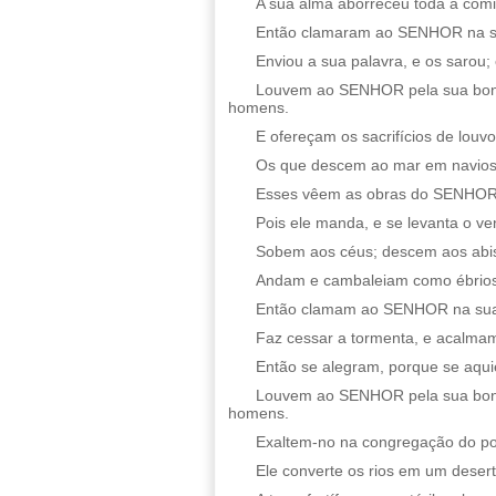
A sua alma aborreceu toda a comi
Então clamaram ao SENHOR na sua 
Enviou a sua palavra, e os sarou; 
Louvem ao SENHOR pela sua bonda
homens.
E ofereçam os sacrifícios de louvo
Os que descem ao mar em navios
Esses vêem as obras do SENHOR, 
Pois ele manda, e se levanta o v
Sobem aos céus; descem aos abis
Andam e cambaleiam como ébrios,
Então clamam ao SENHOR na sua an
Faz cessar a tormenta, e acalma
Então se alegram, porque se aqui
Louvem ao SENHOR pela sua bonda
homens.
Exaltem-no na congregação do pov
Ele converte os rios em um desert