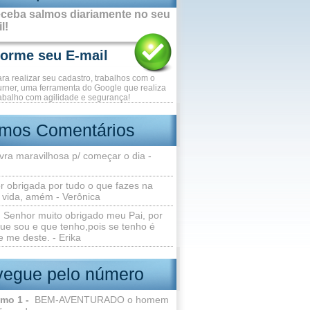
ceba salmos diariamente no seu
l!
ara realizar seu cadastro, trabalhos com o
rner, uma ferramenta do Google que realiza
abalho com agilidade e segurança!
imos Comentários
vra maravilhosa p/ começar o dia -
r obrigada por tudo o que fazes na
 vida, amém - Verônica
Senhor muito obrigado meu Pai, por
ue sou e que tenho,pois se tenho é
 me deste. - Erika
egue pelo número
lmo 1 -
BEM-AVENTURADO o homem