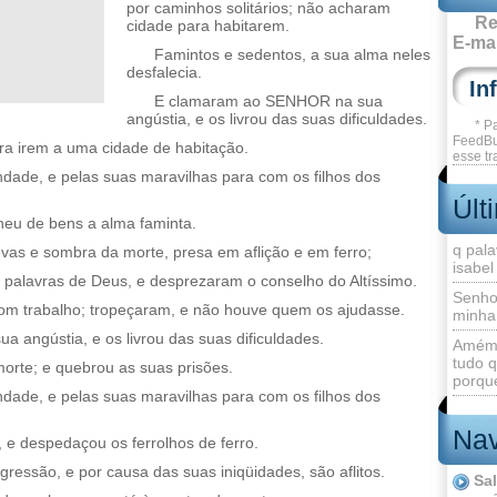
por caminhos solitários; não acharam
Re
cidade para habitarem.
E-mai
Famintos e sedentos, a sua alma neles
desfalecia.
E clamaram ao SENHOR na sua
angústia, e os livrou das suas dificuldades.
* P
FeedBu
ara irem a uma cidade de habitação.
esse tr
de, e pelas suas maravilhas para com os filhos dos
Últ
heu de bens a alma faminta.
q pala
vas e sombra da morte, presa em aflição e em ferro;
isabel
 palavras de Deus, e desprezaram o conselho do Altíssimo.
Senho
com trabalho; tropeçaram, e não houve quem os ajudasse.
minha
angústia, e os livrou das suas dificuldades.
Amém 
tudo q
orte; e quebrou as suas prisões.
porque
de, e pelas suas maravilhas para com os filhos dos
Nav
 e despedaçou os ferrolhos de ferro.
gressão, e por causa das suas iniqüidades, são aflitos.
Sa