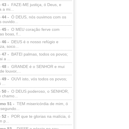
 43 -
FAZE-ME justiça, ó Deus, e
a a mi...
 44 -
Ó DEUS, nós ouvimos com os
 ouvido...
 45 -
O MEU coração ferve com
as boas, f...
 46 -
DEUS é o nosso refúgio e
eza, soco...
 47 -
BATEI palmas, todos os povos;
i a ...
 48 -
GRANDE é o SENHOR e mui
de louvor,...
 49 -
OUVI isto, vós todos os povos;
 ...
 50 -
O DEUS poderoso, o SENHOR,
e chamo...
lmo 51 -
TEM misericórdia de mim, ó
 segundo...
 52 -
POR que te glorias na malícia, ó
 p...
lmo 53 -
DISSE o néscio no seu