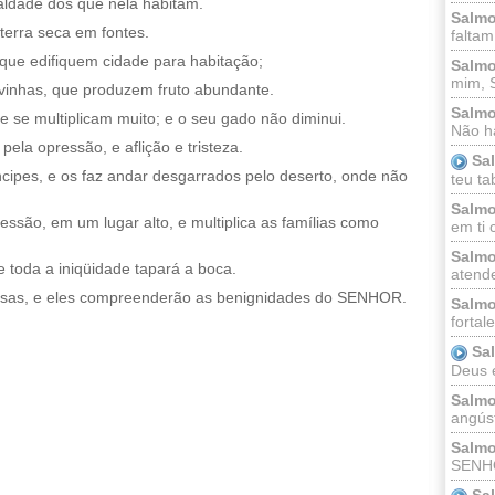
 maldade dos que nela habitam.
Salmo
terra seca em fontes.
faltam
a que edifiquem cidade para habitação;
Salmo
mim, 
inhas, que produzem fruto abundante.
Salmo
se multiplicam muito; e o seu gado não diminui.
Não há
ela opressão, e aflição e tristeza.
Sa
cipes, e os faz andar desgarrados pelo deserto, onde não
teu ta
Salmo
essão, em um lugar alto, e multiplica as famílias como
em ti 
Salmo
e toda a iniqüidade tapará a boca.
atende
isas, e eles compreenderão as benignidades do SENHOR.
Salmo
fortal
Sa
Deus e 
Salmo
angúst
Salmo
SENHO
Sa