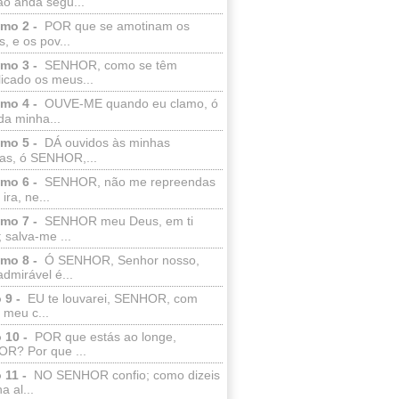
ão anda segu...
lmo 2 -
POR que se amotinam os
s, e os pov...
lmo 3 -
SENHOR, como se têm
licado os meus...
lmo 4 -
OUVE-ME quando eu clamo, ó
da minha...
lmo 5 -
DÁ ouvidos às minhas
ras, ó SENHOR,...
lmo 6 -
SENHOR, não me repreendas
ira, ne...
lmo 7 -
SENHOR meu Deus, em ti
; salva-me ...
lmo 8 -
Ó SENHOR, Senhor nosso,
dmirável é...
 9 -
EU te louvarei, SENHOR, com
 meu c...
 10 -
POR que estás ao longe,
R? Por que ...
 11 -
NO SENHOR confio; como dizeis
a al...