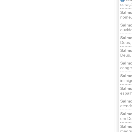
coraçã
Salmo
nome, 
Salmo
ouvido
Salmo
Deus, 
Salmo
Deus, 
Salmo
congr
Salmo
inimigo
Salmo
espalh
Salmo
atende
Salmo
em Deu
Salmo
madrug