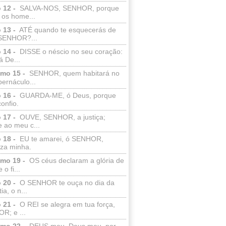
 12 -
SALVA-NOS, SENHOR, porque
 os home...
 13 -
ATÉ quando te esquecerás de
SENHOR?...
 14 -
DISSE o néscio no seu coração:
 De...
lmo 15 -
SENHOR, quem habitará no
bernáculo...
 16 -
GUARDA-ME, ó Deus, porque
confio.
 17 -
OUVE, SENHOR, a justiça;
 ao meu c...
 18 -
EU te amarei, ó SENHOR,
eza minha.
lmo 19 -
OS céus declaram a glória de
o fi...
 20 -
O SENHOR te ouça no dia da
ia, o n...
 21 -
O REI se alegra em tua força,
R; e ...
lmo 22 -
DEUS meu, Deus meu, por