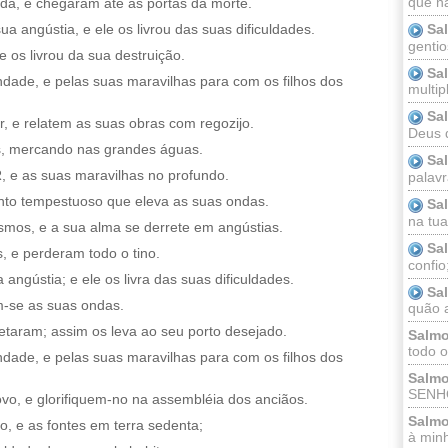
que n
da, e chegaram até às portas da morte.
Sa
angústia, e ele os livrou das suas dificuldades.
gentio
e os livrou da sua destruição.
Sa
de, e pelas suas maravilhas para com os filhos dos
multip
Sa
r, e relatem as suas obras com regozijo.
Deus 
, mercando nas grandes águas.
Sa
e as suas maravilhas no profundo.
palav
ento tempestuoso que eleva as suas ondas.
Sa
na tua 
mos, e a sua alma se derrete em angústias.
Sa
 e perderam todo o tino.
confio
gústia; e ele os livra das suas dificuldades.
Sa
m-se as suas ondas.
quão a
etaram; assim os leva ao seu porto desejado.
Salmo
todo o
de, e pelas suas maravilhas para com os filhos dos
Salmo
SENHO
o, e glorifiquem-no na assembléia dos anciãos.
Salmo
o, e as fontes em terra sedenta;
à minh