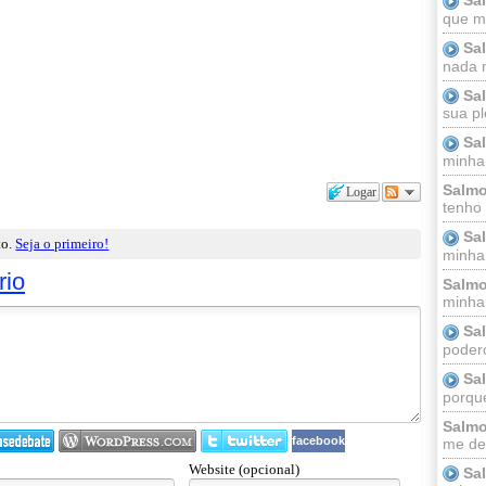
que m
Sa
nada m
Sa
sua pl
Sa
minha
Salmo
Logar
tenho
Sa
to.
Seja o primeiro!
minha 
rio
Salmo
minha;
Sa
podero
Sa
porque
Salmo
facebook
me dei
Website (opcional)
Sa