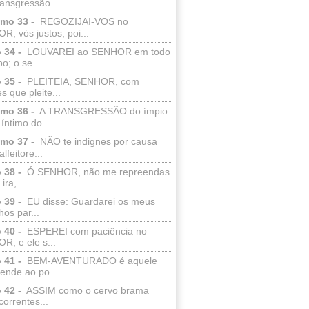
ransgressão ...
lmo 33 -
REGOZIJAI-VOS no
, vós justos, poi...
 34 -
LOUVAREI ao SENHOR em todo
o; o se...
 35 -
PLEITEIA, SENHOR, com
s que pleite...
lmo 36 -
A TRANSGRESSÃO do ímpio
 íntimo do...
lmo 37 -
NÃO te indignes por causa
lfeitore...
 38 -
Ó SENHOR, não me repreendas
ira, ...
 39 -
EU disse: Guardarei os meus
os par...
 40 -
ESPEREI com paciência no
R, e ele s...
 41 -
BEM-AVENTURADO é aquele
ende ao po...
 42 -
ASSIM como o cervo brama
correntes...