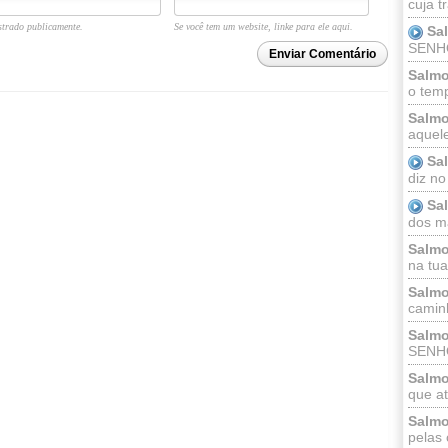
cuja t
trado publicamente.
Se você tem um website, linke para ele aqui.
Sa
SENHOR
Enviar Comentário
Salmo
o temp
Salmo
aquele
Sa
diz no
Sa
dos ma
Salmo
na tua 
Salmo
caminh
Salmo
SENHO
Salmo
que at
Salmo
pelas 