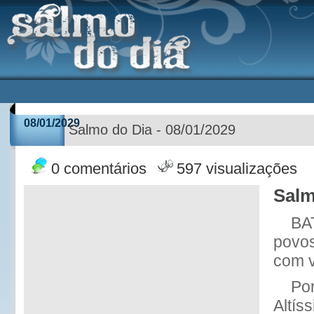
08/01/2029
Salmo do Dia - 08/01/2029
0 comentários
597 visualizações
Salm
BA
povos
com v
Po
Altís