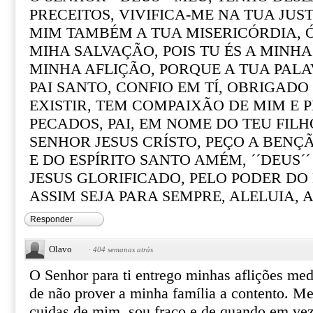
PRECEITOS, VIVIFICA-ME NA TUA JUS
MIM TAMBÉM A TUA MISERICÓRDIA, Ó
MIHA SALVAÇÃO, POIS TU ÉS A MIN
MINHA AFLIÇÃO, PORQUE A TUA PALA
PAI SANTO, CONFIO EM TÍ, OBRIGADO
EXISTIR, TEM COMPAIXÃO DE MIM E 
PECADOS, PAI, EM NOME DO TEU FIL
SENHOR JESUS CRÍSTO, PEÇO A BENÇÃ
E DO ESPÍRITO SANTO AMÉM, ´´DEUS´
JESUS GLORIFICADO, PELO PODER DO 
ASSIM SEJA PARA SEMPRE, ALELUIA, A
Responder
Olavo
·
404 semanas atrás
O Senhor para ti entrego minhas aflições med
de não prover a minha família a contento. M
cuidas de mim, sou fraco e de quando em ve