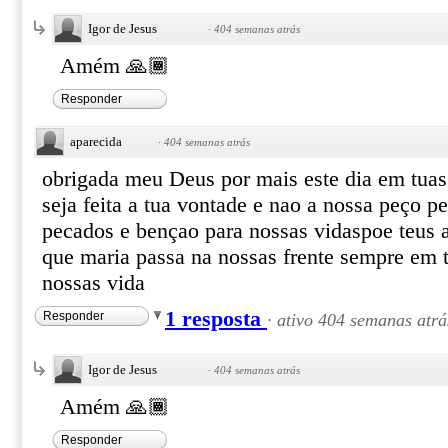
Igor de Jesus
·
404 semanas atrás
Amém 🙏🏾
Responder
aparecida
·
404 semanas atrás
obrigada meu Deus por mais este dia em tua
seja feita a tua vontade e nao a nossa peço 
pecados e bençao para nossas vidaspoe teus 
que maria passa na nossas frente sempre em
nossas vida
1 resposta
Responder
·
ativo 404 semanas atrá
Igor de Jesus
·
404 semanas atrás
Amém 🙏🏾
Responder