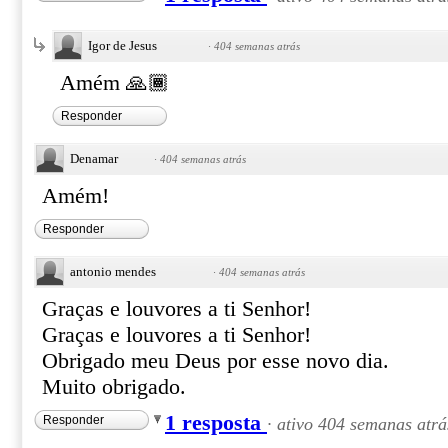
Igor de Jesus
·
404 semanas atrás
Amém 🙏🏾
Responder
Denamar
·
404 semanas atrás
Amém!
Responder
antonio mendes
·
404 semanas atrás
Graças e louvores a ti Senhor!
Graças e louvores a ti Senhor!
Obrigado meu Deus por esse novo dia.
Muito obrigado.
1 resposta
Responder
·
ativo 404 semanas atrá