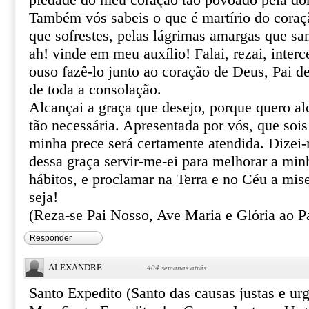
piedade do meu coração tão povoado pela do
Também vós sabeis o que é martírio do coraçã
que sofrestes, pelas lágrimas amargas que sa
ah! vinde em meu auxílio! Falai, rezai, inter
ouso fazê-lo junto ao coração de Deus, Pai de
de toda a consolação.
Alcançai a graça que desejo, porque quero al
tão necessária. Apresentada por vós, que sois
minha prece será certamente atendida. Dizei
dessa graça servir-me-ei para melhorar a min
hábitos, e proclamar na Terra e no Céu a mis
seja!
(Reza-se Pai Nosso, Ave Maria e Glória ao Pa
Responder
ALEXANDRE
·
404 semanas atrás
Santo Expedito (Santo das causas justas e urg