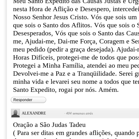
Meu Santo Expedito das Causas Justas e Urg
nesta Hora de Aflição e Desespero, intercede
Nosso Senhor Jesus Cristo. Vós que sois um 
que sois o Santo dos Aflitos. Vós que sois o 
Desesperados, Vós que sois o Santo das Caus
me, Ajudai-me, Dai-me Força, Coragem e Ser
meu pedido (pedir a graça desejada). Ajudai-
Horas Difíceis, protegei-me de todos que pos
Protegei a Minha Família, atendei ao meu pe
Devolvei-me a Paz e a Tranqüilidade. Serei gr
minha vida e levarei seu nome a todos que te
Santo Expedito, rogai por nós. Amém.
Responder
ALEXANDRE
·
404 semanas atrás
Oração a São Judas Tadeu
( Para ser ditas em grandes aflições, quando