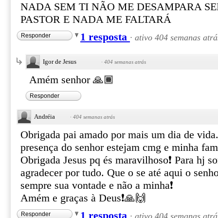
NADA SEM TI NÃO ME DESAMPARA S
PASTOR E NADA ME FALTARÁ
1 resposta
Responder
·
ativo 404 semanas atrá
Igor de Jesus
·
404 semanas atrás
Amém senhor 🙏🏾
Responder
Andréia
·
404 semanas atrás
Obrigada pai amado por mais um dia de vida.
presença do senhor estejam cmg e minha fam
Obrigada Jesus pq és maravilhoso❗ Para hj s
agradecer por tudo. Que o se até aqui o senho
sempre sua vontade e não a minha❗
Amém e graças à Deus❗🙏🙌
1 resposta
Responder
·
ativo 404 semanas atrá