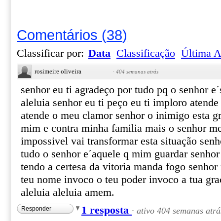
Comentários
(
38
)
Classificar por:
Data
Classificação
Última A
rosimeire oliveira
·
404 semanas atrás
senhor eu ti agradeço por tudo pq o senhor e´
aleluia senhor eu ti peço eu ti imploro atend
atende o meu clamor senhor o inimigo esta gr
mim e contra minha familia mais o senhor m
impossivel vai transformar esta situação sen
tudo o senhor e´aquele q mim guardar senhor 
tendo a certesa da vitoria manda fogo senho
teu nome invoco o teu poder invoco a tua gra
aleluia aleluia amem.
1 resposta
Responder
·
ativo 404 semanas atrá