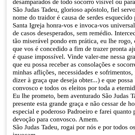
desamparados de todo socorro visível ou par
São Judas Tadeu, glorioso apóstolo, fiel serv
nome do traidor é causa de serdes esquecido 
Santa Igreja honra-vos e invoca-vos univers
de casos desesperados, sem remédio. Interce
tão miserável pondo em prática, eu lhe rogo, o
que vos é concedido a fim de trazer pronta aj
é quase impossível. Vinde valer-me nessa gr
que eu possa receber as consolações e socor
minhas aflições, necessidades e sofrimentos, 
dizer à graça que deseja obter...) e que poss
convosco e todos os eleitos por toda a eterni
Eu lhe prometo, bem aventurado São Judas T
presente esta grande graça e não cessar de 
especial e poderoso Padroeiro e farei quanto 
devoção para convosco. Amem.
São Judas Tadeu, rogai por nós e por todos o