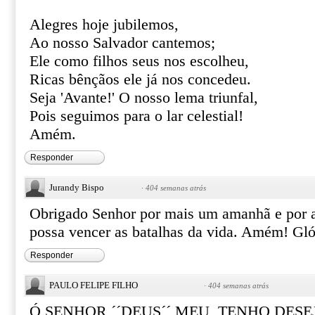
Alegres hoje jubilemos,
Ao nosso Salvador cantemos;
Ele como filhos seus nos escolheu,
Ricas bênçãos ele já nos concedeu.
Seja 'Avante!' O nosso lema triunfal,
Pois seguimos para o lar celestial!
Amém.
Responder
Jurandy Bispo
·
404 semanas atrás
Obrigado Senhor por mais um amanhã e por ab
possa vencer as batalhas da vida. Amém! Gló
Responder
PAULO FELIPE FILHO
·
404 semanas atrás
Ó SENHOR ´´DEUS´´ MEU, TENHO DESE