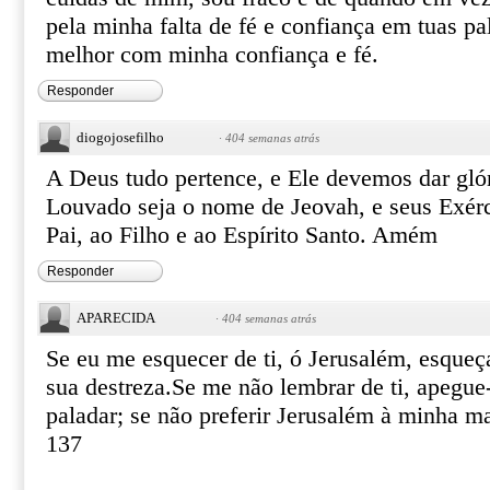
pela minha falta de fé e confiança em tuas p
melhor com minha confiança e fé.
Responder
diogojosefilho
·
404 semanas atrás
A Deus tudo pertence, e Ele devemos dar glór
Louvado seja o nome de Jeovah, e seus Exérci
Pai, ao Filho e ao Espírito Santo. Amém
Responder
APARECIDA
·
404 semanas atrás
Se eu me esquecer de ti, ó Jerusalém, esqueça
sua destreza.Se me não lembrar de ti, apegu
paladar; se não preferir Jerusalém à minha 
137