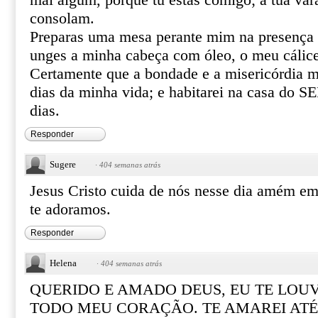
mal algum, porque tu estás comigo; a tua var
consolam.
Preparas uma mesa perante mim na presença 
unges a minha cabeça com óleo, o meu cálice
Certamente que a bondade e a misericórdia m
dias da minha vida; e habitarei na casa do
dias.
Responder
Sugere
·
404 semanas atrás
Jesus Cristo cuida de nós nesse dia amém em
te adoramos.
Responder
Helena
·
404 semanas atrás
QUERIDO E AMADO DEUS, EU TE LOUV
TODO MEU CORAÇÃO. TE AMAREI ATÉ