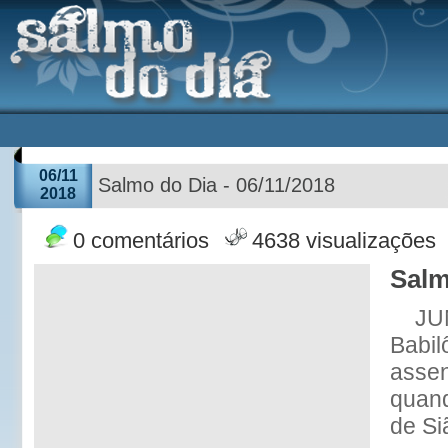
06/11
Salmo do Dia - 06/11/2018
2018
0 comentários
4638 visualizações
Salm
JU
Babilô
asse
quan
de Si