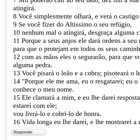
7 Mil poderão cair ao seu lado, dez mil à sua
atingirá.
8 Você simplesmente olhará, e verá o castigo
9 Se você fizer do Altíssimo o seu refúgio,
10 nenhum mal o atingirá, desgraça alguma c
11 Porque a seus anjos ele dará ordens a seu 
para que o protejam em todos os seus caminh
12 com as mãos eles o segurarão, para que v
alguma pedra.
13 Você pisará o leão e a cobra; pisoteará o le
14 "Porque ele me ama, eu o resgatarei; eu o 
conhece o meu nome.
15 Ele clamará a mim, e eu lhe darei resposta
estarei com ele;
vou livrá-lo e cobri-lo de honra.
16 Vida longa eu lhe darei, e lhe mostrarei a 
Responder