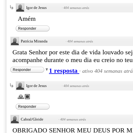
Igor de Jesus
·
404 semanas atrás
Amém
Responder
Patrícia Miranda
·
404 semanas atrás
Grata Senhor por este dia de vida louvado se
acompanhe durante o meu dia eu creio no teu
1 resposta
Responder
·
ativo 404 semanas atrá
Igor de Jesus
·
404 semanas atrás
🙏🏾
Responder
Cabral/Gleide
·
404 semanas atrás
OBRIGADO SENHOR MEU DEUS POR M