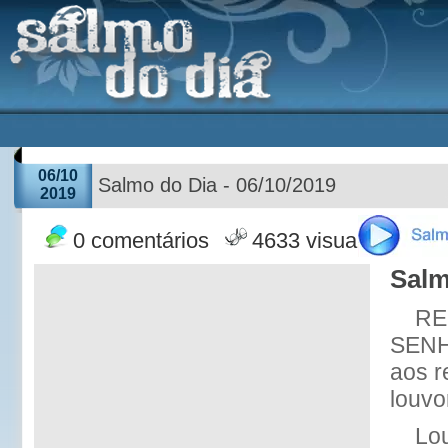
06/10
Salmo do Dia - 06/10/2019
2019
0 comentários
4633 visualizações
Salm
RE
SENHO
aos r
louvo
Lo