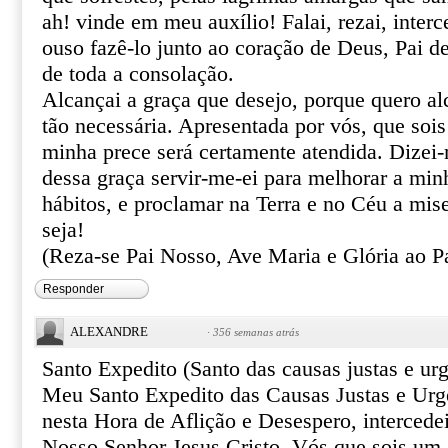
ah! vinde em meu auxílio! Falai, rezai, inter
ouso fazê-lo junto ao coração de Deus, Pai de
de toda a consolação.
Alcançai a graça que desejo, porque quero al
tão necessária. Apresentada por vós, que sois
minha prece será certamente atendida. Dizei
dessa graça servir-me-ei para melhorar a min
hábitos, e proclamar na Terra e no Céu a mis
seja!
(Reza-se Pai Nosso, Ave Maria e Glória ao Pa
Responder
ALEXANDRE
·
356 semanas atrás
Santo Expedito (Santo das causas justas e urg
Meu Santo Expedito das Causas Justas e Urg
nesta Hora de Aflição e Desespero, intercede
Nosso Senhor Jesus Cristo. Vós que sois um 