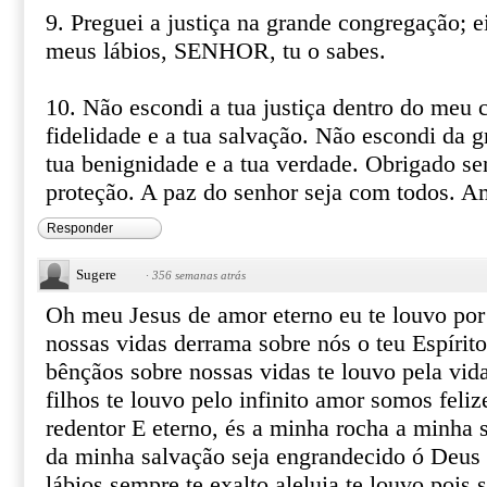
9. Preguei a justiça na grande congregação; e
meus lábios, SENHOR, tu o sabes.
10. Não escondi a tua justiça dentro do meu c
fidelidade e a tua salvação. Não escondi da 
tua benignidade e a tua verdade. Obrigado se
proteção. A paz do senhor seja com todos. 
Responder
Sugere
·
356 semanas atrás
Oh meu Jesus de amor eterno eu te louvo por
nossas vidas derrama sobre nós o teu Espírit
bênçãos sobre nossas vidas te louvo pela vi
filhos te louvo pelo infinito amor somos feli
redentor E eterno, és a minha rocha a minha 
da minha salvação seja engrandecido ó Deus
lábios sempre te exalto aleluia te louvo pois 