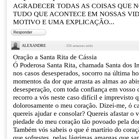
AGRADECER TODAS AS COISAS QUE N
TUDO QUE ACONTECE EM NOSSAS VI
MOTIVO E UMA EXPLICAÇÃO...
Responder
ALEXANDRE
·
356 semanas atrás
Oração a Santa Rita de Cássia
Ó Poderosa Santa Rita, chamada Santa dos I
nos casos desesperados, socorro na última ho
momentos da dor que arrasta as almas ao abi
desesperação, com toda confiança em vosso ce
recorro a vós neste caso difícil e imprevisto 
dolorosamente o meu coração. Dizei-me, ó ca
quereis ajudar e consolar? Quereis afastar o 
piedade do meu coração tão povoado pela do
Também vós sabeis o que é martírio do coraçã
que sofrestes, pelas lágrimas amargas que sa