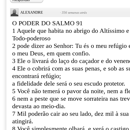
Responder
ALEXANDRE
·
356 semanas atrás
O PODER DO SALMO 91
1 Aquele que habita no abrigo do Altíssimo 
Todo-poderoso
2 pode dizer ao Senhor: Tu és o meu refúgio e
o meu Deus, em quem confio.
3 Ele o livrará do laço do caçador e do venen
4 Ele o cobrirá com as suas penas, e sob as s
encontrará refúgio;
a fidelidade dele será o seu escudo protetor.
5 Você não temerá o pavor da noite, nem a fl
6 nem a peste que se move sorrateira nas tre
devasta ao meio-dia.
7 Mil poderão cair ao seu lado, dez mil à sua
atingirá.
8 Você simplesmente olhará, e verá o castigo