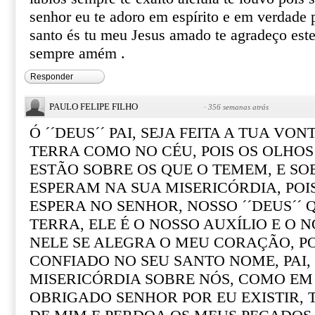
senhor eu te adoro em espírito e em verdade 
santo és tu meu Jesus amado te agradeço este
sempre amém .
Responder
PAULO FELIPE FILHO
·
356 semanas atrás
Ó ´´DEUS´´ PAI, SEJA FEITA A TUA VO
TERRA COMO NO CÉU, POIS OS OLHOS
ESTÃO SOBRE OS QUE O TEMEM, E SO
ESPERAM NA SUA MISERICÓRDIA, POI
ESPERA NO SENHOR, NOSSO ´´DEUS´´ Q
TERRA, ELE É O NOSSO AUXÍLIO E O 
NELE SE ALEGRA O MEU CORAÇÃO, 
CONFIADO NO SEU SANTO NOME, PAI, 
MISERICÓRDIA SOBRE NÓS, COMO EM 
OBRIGADO SENHOR POR EU EXISTIR,