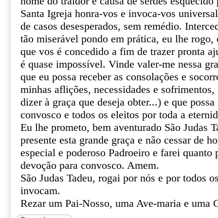
nome do traidor é causa de serdes esquecido 
Santa Igreja honra-vos e invoca-vos univers
de casos desesperados, sem remédio. Interce
tão miserável pondo em prática, eu lhe rogo, o
que vos é concedido a fim de trazer pronta aj
é quase impossível. Vinde valer-me nessa gr
que eu possa receber as consolações e socor
minhas aflições, necessidades e sofrimentos, 
dizer à graça que deseja obter...) e que poss
convosco e todos os eleitos por toda a eterni
Eu lhe prometo, bem aventurado São Judas T
presente esta grande graça e não cessar de 
especial e poderoso Padroeiro e farei quanto 
devoção para convosco. Amem.
São Judas Tadeu, rogai por nós e por todos o
invocam.
Rezar um Pai-Nosso, uma Ave-maria e uma G