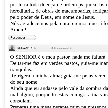
por terra toda doença de ordem psíquica, físic
hereditária, de obras de macumbarias, feitiça
pelo poder de Deus, em nome de Jesus.
Nós agradecemos pela cura, cremos que já f
Amém! –
Responder
ALEXANDRE
·
356 semanas atrás
O SENHOR é o meu pastor, nada me faltará.
Deitar-me faz em verdes pastos, guia-me ma
tranquilas.
Refrigera a minha alma; guia-me pelas vereda
do seu nome.
Ainda que eu andasse pelo vale da sombra da
mal algum, porque tu estás comigo; a tua var
consolam.
Preparas uma mesa perante mim na presença 