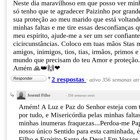
Neste dia maravilhoso em que posso ver min
só tenho que te agradecer Paizinho por grand
sua proteção ao meu marido que está voltand
minhas faltas e me tire essas desconfianças
meu espírito, ajude-me a ser um ser confiante
cicircunstâncias. Coloco em tuas mãos Stas m
amigos, inimigos, tios, tias, irmãos, primos 
mundo que precisam do teu Amor e proteção
Amém 🙏👑🙌❤
2 respostas
Responder
·
ativo 356 semanas atr
Josemil Filho
·
356 semanas atrás
Amém! A Luz e Paz do Senhor esteja com t
por tudo, e Misericórdia pelas minhas falta
minhas inumeras fraquezas...Perdoa-me Pa
nosso único Sentido para esta caminhada, é
Filho e Espírito Santo de Deus! Em Vossos