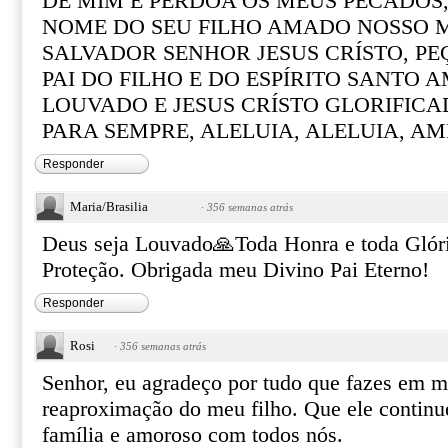
DE MIM E PERDOA OS MEUS PECADOS,
NOME DO SEU FILHO AMADO NOSSO M
SALVADOR SENHOR JESUS CRÍSTO, P
PAI DO FILHO E DO ESPÍRITO SANTO A
LOUVADO E JESUS CRÍSTO GLORIFICAD
PARA SEMPRE, ALELUIA, ALELUIA, AMÉ
Responder
Maria/Brasilia
·
356 semanas atrás
Deus seja Louvado🙏Toda Honra e toda Glór
Proteção. Obrigada meu Divino Pai Eterno!
Responder
Rosi
·
356 semanas atrás
Senhor, eu agradeço por tudo que fazes em m
reaproximação do meu filho. Que ele continu
família e amoroso com todos nós.