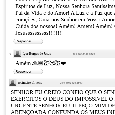
Espíritos de Luz, Nossa Senhora Santíssim
Pai da Vida e do Amor! A Luz e a Paz que 
corações, Guia-nos Senhor em Vosso Amor
Cuida dos nossos! Amém! Amém! Amém! 
Jesussssssssss!!!!!!!!
Responder
Igor Borges de Jesus
·
356 semanas atrás
Amém 🙏🏾💒🥰💒❤️
Responder
rosimeire oliveira
·
356 semanas atrás
SENHOR EU CREIO CONFIO QUE O SEN
EXERCITOS O DEUS DO IMPOSSIVEL O
URGENTE SENHOR EU TI PEÇO MIM 
ABENÇOADA CONFUNDA OS MEUS IN