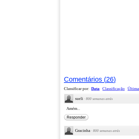
Comentários
(
26
)
Classificar por:
Data
Classificação
Última
sueli
·
800 semanas atrás
Amém...
Responder
Gracinha
·
800 semanas atrás