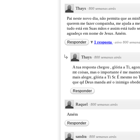
Thays
·
800 semanas atrás
Pai neste novo dia, não permita que as min
querem me fazer compainha, me ajuda a me 
tudo está em Suas mãos e assim está tudo s
agradeço em nome de Jesus. Amém.
1 resposta
Responder
·
ativo 800 semana
Thays
·
800 semanas atrás
A tua resposta chegou , glória a Ti, ago
mt coisas, mas o importante é me manter
mais alegre, glória a Ti Sr. É mesmo no
que qd Deus manda até o inimigo obed
Responder
Raquel
·
800 semanas atrás
Amém
Responder
sandra
·
800 semanas atrás