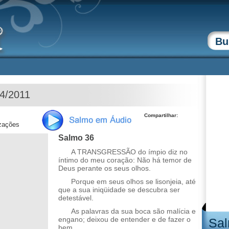
04/2011
Compartilhar:
izações
Salmo 36
A TRANSGRESSÃO do ímpio diz no
íntimo do meu coração: Não há temor de
Deus perante os seus olhos.
Porque em seus olhos se lisonjeia, até
que a sua iniqüidade se descubra ser
detestável.
As palavras da sua boca são malícia e
engano; deixou de entender e de fazer o
Sal
bem.