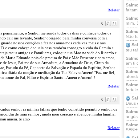
Salmo
faltam
Relatar
Salmo
mim, 
0
Salmo
s pensamento, o Senhor me sonda todos os dias e conhece todos os
Não há
ando cair me levante, Senhor obrigado pela minha conversa com a
 guarde nossos corações e faz nos amar-mos cada vez mais e nos
Sa
a Ti e como cabeça daquela casa também consagro a vida da Camila e
teu ta
roteja meus amigos e Familiares, coloque tua Mao na vida do Ricardo e
 da Maria Eduardo pois ele precisa de Pai e Mãe Presente e com amor,
Salmo
e de Jesus, Pai me de sua Armadura, a Armadura de Deus, Cinto da
em ti 
Paz, Escudo da Fé, Capacete da Salvação e Espada do Espírito, Senhor
Salmo
tica diária da oração e meditação da Tua Palavra Amem! "Faz-me fiel,
atende
. em nome do Pai, Filho e Espírito Santo...Amem e Amem!!!
Salmo
Relatar
fortal
Sa
0
Deus e 
cados senhor as minhas falhas que tenho cometido peranti o senhor, os
Salmo
ricordia de mim senhor , muda meu coracao e abencoe minha familia.
angúst
 mau amem. te amo
Salmo
Relatar
SENHO
Sa