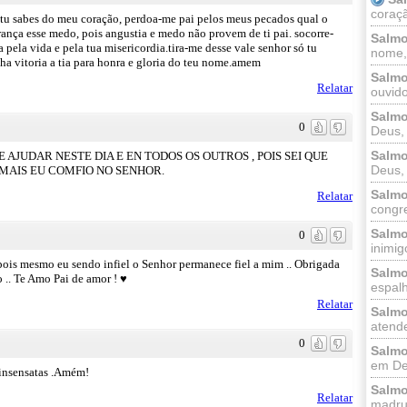
coraçã
, tu sabes do meu coração, perdoa-me pai pelos meus pecados qual o
rança esse medo, pois angustia e medo não provem de ti pai. socorre-
Salmo
 pela vida e pela tua misericordia.tira-me desse vale senhor só tu
nome, 
nha vitoria a tia para honra e gloria do teu nome.amem
Salmo
Relatar
ouvido
Salmo
0
Deus, 
Salmo
AJUDAR NESTE DIA E EN TODOS OS OUTROS , POIS SEI QUE
Deus, 
MAIS EU COMFIO NO SENHOR.
Salmo
Relatar
congr
Salmo
0
inimigo
 pois mesmo eu sendo infiel o Senhor permanece fiel a mim .. Obrigada
Salmo
 .. Te Amo Pai de amor ! ♥
espalh
Relatar
Salmo
atende
0
Salmo
em Deu
 insensatas .Amém!
Salmo
Relatar
madrug