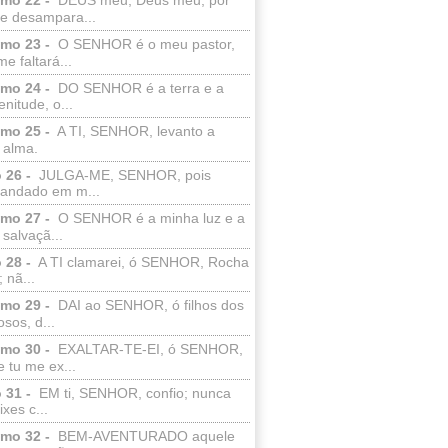
e desampara...
lmo 23 -
O SENHOR é o meu pastor,
e faltará...
lmo 24 -
DO SENHOR é a terra e a
enitude, o...
lmo 25 -
A TI, SENHOR, levanto a
 alma.
 26 -
JULGA-ME, SENHOR, pois
 andado em m...
lmo 27 -
O SENHOR é a minha luz e a
salvaçã...
 28 -
A TI clamarei, ó SENHOR, Rocha
 nã...
lmo 29 -
DAI ao SENHOR, ó filhos dos
sos, d...
lmo 30 -
EXALTAR-TE-EI, ó SENHOR,
 tu me ex...
 31 -
EM ti, SENHOR, confio; nunca
xes c...
lmo 32 -
BEM-AVENTURADO aquele