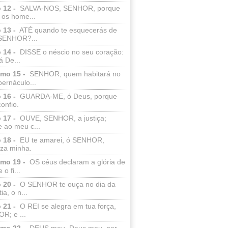
 12 -
SALVA-NOS, SENHOR, porque
 os home...
 13 -
ATÉ quando te esquecerás de
SENHOR?...
 14 -
DISSE o néscio no seu coração:
 De...
lmo 15 -
SENHOR, quem habitará no
bernáculo...
 16 -
GUARDA-ME, ó Deus, porque
confio.
 17 -
OUVE, SENHOR, a justiça;
 ao meu c...
 18 -
EU te amarei, ó SENHOR,
eza minha.
lmo 19 -
OS céus declaram a glória de
o fi...
 20 -
O SENHOR te ouça no dia da
ia, o n...
 21 -
O REI se alegra em tua força,
R; e ...
lmo 22 -
DEUS meu, Deus meu, por