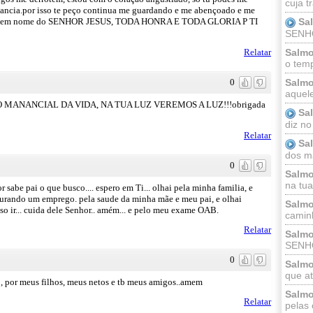
cuja t
ndancia.por isso te peço continua me guardando e me abençoado e me
 tudo em nome do SENHOR JESUS, TODA HONRA E TODA GLORIA P TI
Sa
SENHOR
Relatar
Salmo
o temp
0
Salmo
aquele
O MANANCIAL DA VIDA, NA TUA LUZ VEREMOS A LUZ!!!obrigada
Sa
diz no
Relatar
Sa
dos ma
0
Salmo
na tua 
 sabe pai o que busco.... espero em Ti... olhai pela minha familia, e
curando um emprego. pela saude da minha mãe e meu pai, e olhai
Salmo
so ir... cuida dele Senhor.. amém... e pelo meu exame OAB.
caminh
Relatar
Salmo
SENHO
0
Salmo
que at
, por meus filhos, meus netos e tb meus amigos..amem
Salmo
Relatar
pelas 