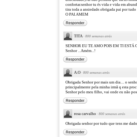
confortar.senhor tu és vida e vida em abu
tira toda a ansiedade.obrigada pai por
O PAI.AMEM
Responder
TITA
·
800 semanas atrás
SENHOR EU TE AMO POIS EM TI ESTÁ 
Senhor ...Amém...!
Responder
A.O
·
800 semanas atrás
Obrigada Senhor por mais um dia.... o senhor
principalmente pela minha irmã q esta pro
Senhor pelo meu filho, vai onde eu não pos
Responder
rosa carvalho
·
800 semanas atrás
Obrigada senhor por tudo que tens me dado
Responder