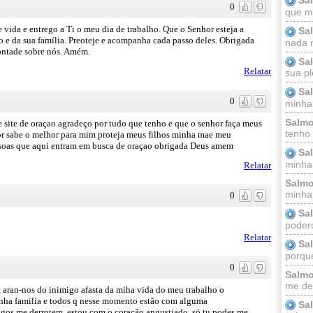
0
que m
ida e entrego a Ti o meu dia de trabalho. Que o Senhor esteja a
Sa
o e da sua família. Preoteje e acompanha cada passo deles. Obrigada
nada m
vontade sobre nós. Amém.
Sa
Relatar
sua pl
Sa
0
minha
Salmo
te site de oraçao agradeço por tudo que tenho e que o senhor faça meus
tenho
or sabe o melhor para mim proteja meus filhos minha mae meu
ssoas que aqui entram em busca de oraçao obrigada Deus amem
Sa
minha 
Relatar
Salmo
minha;
0
Sa
podero
Relatar
Sa
porque
0
Salmo
me dei
 aran-nos do inimigo afasta da miha vida do meu trabalho o
inha familia e todos q nesse momento estão com alguma
Sa
igos me derrotem, estou com o coração angustiado, só tu podes me