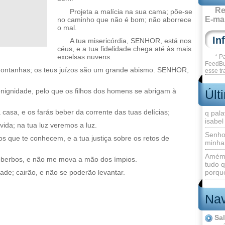
Re
Projeta a malícia na sua cama; põe-se
E-mai
no caminho que não é bom; não aborrece
o mal.
A tua misericórdia, SENHOR, está nos
céus, e a tua fidelidade chega até às mais
excelsas nuvens.
* P
FeedBu
 montanhas; os teus juízos são um grande abismo. SENHOR,
esse tr
.
enignidade, pelo que os filhos dos homens se abrigam à
Últ
 casa, e os farás beber da corrente das tuas delícias;
q pala
isabel
vida; na tua luz veremos a luz.
Senho
s que te conhecem, e a tua justiça sobre os retos de
minha
Amém 
berbos, e não me mova a mão dos ímpios.
tudo q
dade; cairão, e não se poderão levantar.
porque
Nav
Sa