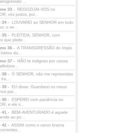
ransgressão ...
lmo 33 -
REGOZIJAI-VOS no
, vós justos, poi...
 34 -
LOUVAREI ao SENHOR em todo
o; o se...
 35 -
PLEITEIA, SENHOR, com
s que pleite...
lmo 36 -
A TRANSGRESSÃO do ímpio
 íntimo do...
lmo 37 -
NÃO te indignes por causa
lfeitore...
 38 -
Ó SENHOR, não me repreendas
ira, ...
 39 -
EU disse: Guardarei os meus
os par...
 40 -
ESPEREI com paciência no
R, e ele s...
 41 -
BEM-AVENTURADO é aquele
ende ao po...
 42 -
ASSIM como o cervo brama
correntes...