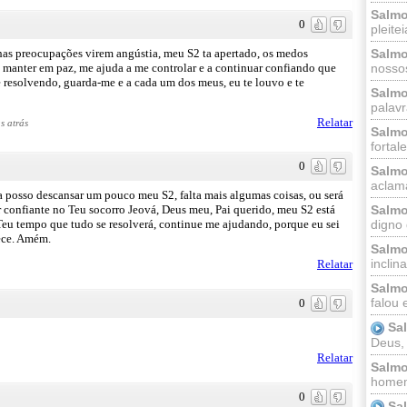
Salmo
0
pleitei
Salmo
has preocupações virem angústia, meu S2 ta apertado, os medos
nossos
manter em paz, me ajuda a me controlar e a continuar confiando que
e resolvendo, guarda-me e a cada um dos meus, eu te louvo e te
Salmo
palavr
Relatar
s atrás
Salmo
fortal
0
Salmo
aclama
ra posso descansar um pouco meu S2, falta mais algumas coisas, ou será
Salmo
 confiante no Teu socorro Jeová, Deus meu, Pai querido, meu S2 está
digno 
 Teu tempo que tudo se resolverá, continue me ajudando, porque eu sei
ece. Amém.
Salmo
inclinai
Relatar
Salmo
falou 
0
Sa
Deus,
Relatar
Salmo
homem
0
Sa