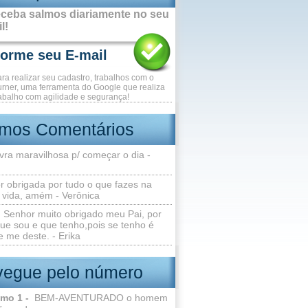
ceba salmos diariamente no seu
l!
ara realizar seu cadastro, trabalhos com o
rner, uma ferramenta do Google que realiza
abalho com agilidade e segurança!
imos Comentários
vra maravilhosa p/ começar o dia -
r obrigada por tudo o que fazes na
 vida, amém - Verônica
Senhor muito obrigado meu Pai, por
ue sou e que tenho,pois se tenho é
 me deste. - Erika
egue pelo número
lmo 1 -
BEM-AVENTURADO o homem