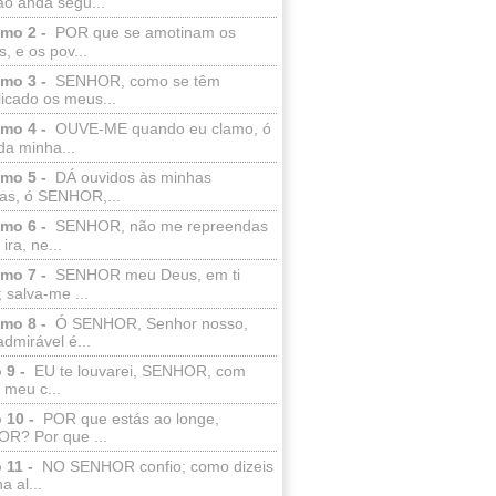
ão anda segu...
lmo 2 -
POR que se amotinam os
s, e os pov...
lmo 3 -
SENHOR, como se têm
licado os meus...
lmo 4 -
OUVE-ME quando eu clamo, ó
da minha...
lmo 5 -
DÁ ouvidos às minhas
ras, ó SENHOR,...
lmo 6 -
SENHOR, não me repreendas
ira, ne...
lmo 7 -
SENHOR meu Deus, em ti
; salva-me ...
lmo 8 -
Ó SENHOR, Senhor nosso,
dmirável é...
 9 -
EU te louvarei, SENHOR, com
 meu c...
 10 -
POR que estás ao longe,
R? Por que ...
 11 -
NO SENHOR confio; como dizeis
a al...