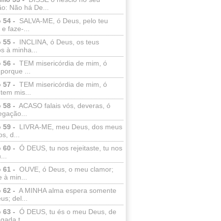
o: Não há De...
 54 -
SALVA-ME, ó Deus, pelo teu
e faze-...
 55 -
INCLINA, ó Deus, os teus
s à minha...
 56 -
TEM misericórdia de mim, ó
porque ...
 57 -
TEM misericórdia de mim, ó
tem mis...
 58 -
ACASO falais vós, deveras, ó
egação...
 59 -
LIVRA-ME, meu Deus, dos meus
s, d...
 60 -
Ó DEUS, tu nos rejeitaste, tu nos
...
 61 -
OUVE, ó Deus, o meu clamor;
 à min...
 62 -
A MINHA alma espera somente
s; del...
 63 -
Ó DEUS, tu és o meu Deus, de
ada t...