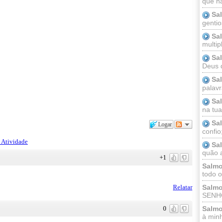
que n
Sa
gentio
Sa
multip
Sa
Deus 
Sa
palav
Sa
na tua 
Sa
Logar
confio
 Atividade
Sa
quão a
+1
Salmo
todo o
Relatar
Salmo
SENHO
0
Salmo
à minh