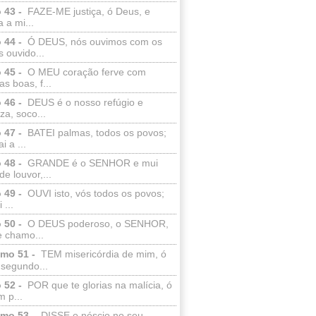
 43 -
FAZE-ME justiça, ó Deus, e
a a mi...
 44 -
Ó DEUS, nós ouvimos com os
 ouvido...
 45 -
O MEU coração ferve com
as boas, f...
 46 -
DEUS é o nosso refúgio e
eza, soco...
 47 -
BATEI palmas, todos os povos;
i a ...
 48 -
GRANDE é o SENHOR e mui
de louvor,...
 49 -
OUVI isto, vós todos os povos;
 ...
 50 -
O DEUS poderoso, o SENHOR,
e chamo...
lmo 51 -
TEM misericórdia de mim, ó
 segundo...
 52 -
POR que te glorias na malícia, ó
 p...
lmo 53 -
DISSE o néscio no seu