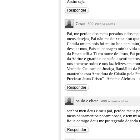
Assim seja.
Responder
Cesar
·
800 semanas atrás
Pai, me perdoa dos meus pecados e dos meu
meus desejos, Pai não me deixe cair ou qu
Camila ontem pois foi muito boa para mim,
desejar-mos, Pais eu consagro minha vida 
da Emanuelli a Ti em nome de Jesus, Pai p
da Adrine e guarde o coração e sentimentos
nos abençoe todos e nos faz felizes em nom
Verdade, Couraça da Justiça, Sandálias da 
mantenha esta Armadura de Cristão pela Pra
Precioso Jesus Cristo"...Amem e Aleluias..
Responder
paulo e eliete
·
800 semanas atrás
senhor meu deus e meu pai, perdoa meus pe
meus pensamentos pecaminosos, e tem mise
fique comigo deus me protegendo de todo
Responder