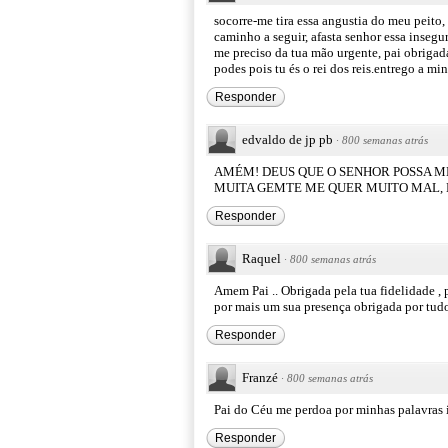
socorre-me tira essa angustia do meu peito
caminho a seguir, afasta senhor essa insegu
me preciso da tua mão urgente, pai obrigada
podes pois tu és o rei dos reis.entrego a mi
Responder
edvaldo de jp pb
·
800 semanas atrás
AMÉM! DEUS QUE O SENHOR POSSA ME 
MUITA GEMTE ME QUER MUITO MAL, 
Responder
Raquel
·
800 semanas atrás
Amem Pai .. Obrigada pela tua fidelidade ,
por mais um sua presença obrigada por tudo
Responder
Franzé
·
800 semanas atrás
Pai do Céu me perdoa por minhas palavras
Responder