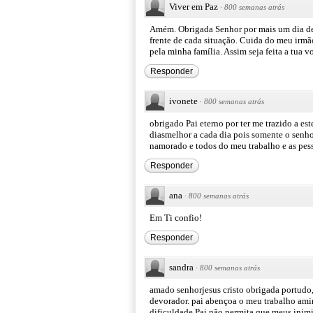
Viver em Paz
·
800 semanas atrás
Amém. Obrigada Senhor por mais um dia de v
frente de cada situação. Cuida do meu irmã
pela minha família. Assim seja feita a tua 
Responder
ivonete
·
800 semanas atrás
obrigado Pai eterno por ter me trazido a es
diasmelhor a cada dia pois somente o senh
namorado e todos do meu trabalho e as pe
Responder
ana
·
800 semanas atrás
Em Ti confio!
Responder
sandra
·
800 semanas atrás
amado senhorjesus cristo obrigada portudo,
devorador. pai abençoa o meu trabalho am
dificuldade,Pai não permita que meus inim