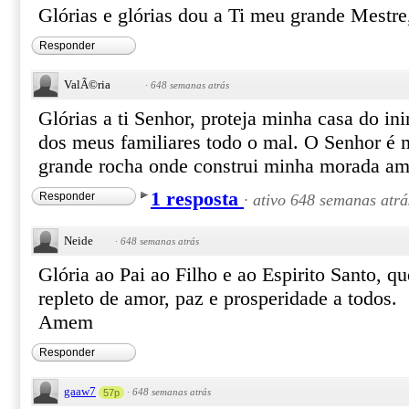
Glórias e glórias dou a Ti meu grande Mestr
Responder
ValÃ©ria
·
648 semanas atrás
Glórias a ti Senhor, proteja minha casa do in
dos meus familiares todo o mal. O Senhor é 
grande rocha onde construi minha morada a
1 resposta
Responder
·
ativo 648 semanas atrá
Neide
·
648 semanas atrás
Glória ao Pai ao Filho e ao Espirito Santo, q
repleto de amor, paz e prosperidade a todos.
Amem
Responder
gaaw7
·
648 semanas atrás
57p