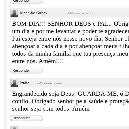
Responder
Maria das Graças
·
648 semanas atrás
BOM DIA!!! SENHOR DEUS e PAI... Obriga
um dia e por me levantar e poder te agradece
Pai esteja entre nós nesse novo dia, Senhor 
abençoar a cada dia e por abençoar meus filh
todos da minha família que tua presença meu
entre nós. Amém!!!!
Responder
Izidio
·
648 semanas atrás
Engrandecido seja Deus! GUARDA-ME, ó De
confio. Obrigado senhor pela saúde e proteç
senhor seja com todos. Amém
Responder