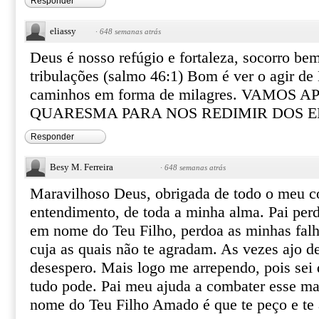
Responder
eliassy
·
648 semanas atrás
Deus é nosso refúgio e fortaleza, socorro be
tribulações (salmo 46:1) Bom é ver o agir d
caminhos em forma de milagres. VAMOS 
QUARESMA PARA NOS REDIMIR DOS E
Responder
Besy M. Ferreira
·
648 semanas atrás
Maravilhoso Deus, obrigada de todo o meu c
entendimento, de toda a minha alma. Pai pe
em nome do Teu Filho, perdoa as minhas falha
cuja as quais não te agradam. As vezes ajo d
desespero. Mais logo me arrependo, pois se
tudo pode. Pai meu ajuda a combater esse ma
nome do Teu Filho Amado é que te peço e t