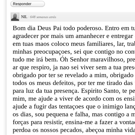
Responder
NIL
·
648 semanas atrás
Bom dia Deus Pai todo poderoso. Entro em tu
agradecer por mais um amanhecer e entregar 
em tuas maos coloco meus familiares, lar, tr
minhas preocupaçoes, sei que contigo no con
tudo me irá bem. Óh Senhor maravilhoso, pre
ar que respiro, ja nao sei viver sem a tua pr
obrigado por ter se revelado a mim, obrigad
todos os meus defeitos, por ter me tirado das
para luz da tua presença. Espirito Santo, te p
mim, me ajude a viver de acordo com os ens
ajude a fugir das tentaçoes que o inimigo lan
os dias, sou pequena e falha, mas contigo a m
forças para resistir, ensina-me a fazer a vont
perdoa os nossos pecados, abeçoa minha vida