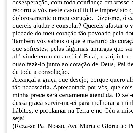
desesperação, com toda confiança em vosso ce
recorro a vós neste caso difícil e imprevisto 
dolorosamente o meu coração. Dizei-me, ó ca
quereis ajudar e consolar? Quereis afastar o 
piedade do meu coração tão povoado pela do
Também vós sabeis o que é martírio do coraçã
que sofrestes, pelas lágrimas amargas que sa
ah! vinde em meu auxílio! Falai, rezai, inter
ouso fazê-lo junto ao coração de Deus, Pai de
de toda a consolação.
Alcançai a graça que desejo, porque quero al
tão necessária. Apresentada por vós, que sois
minha prece será certamente atendida. Dizei
dessa graça servir-me-ei para melhorar a min
hábitos, e proclamar na Terra e no Céu a mis
seja!
(Reza-se Pai Nosso, Ave Maria e Glória ao Pa