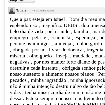
Responder
Tatiana
·
648 semanas atrás
Que a paz esteja em Israel . Bom dia meu mar
esplendoroso , magnifico DEUS , dou imensa
belo dia de vida , pela saude , familia , mari
emprego , pela fé , conquista , esperança , po
perante os inimigos , a inveja , o olho gordo
, obrigada por nos livrar de doença , tragedia 
miseria , olho gordo , inveja , maldade , maus
negativas , por nos manter forte diante de p
destruir a cada instante , obrigada senhor pe
nosso sustento e alimento nossos planos . 
pecados , minha ingratidão , minha ignoranci
não é minha intenção destruir algo de tão be
vidas , tenha misericordia de mim e não me p
dessa . Esteja sempre conoso , nos livrando d
possa nos fazer mal . O SENHOR É MEU