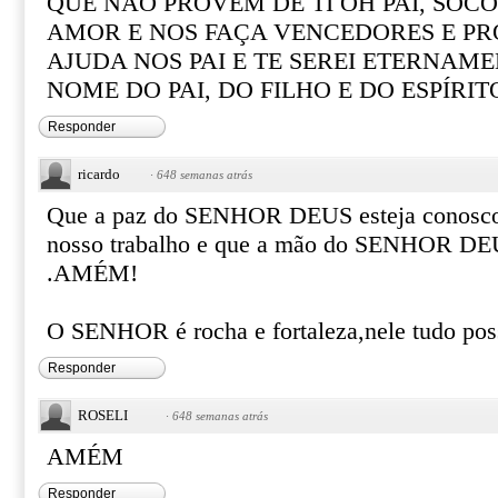
QUE NÃO PROVEM DE TI OH PAI, SOC
AMOR E NOS FAÇA VENCEDORES E PR
AJUDA NOS PAI E TE SEREI ETERNAM
NOME DO PAI, DO FILHO E DO ESPÍRI
Responder
ricardo
·
648 semanas atrás
Que a paz do SENHOR DEUS esteja conosco 
nosso trabalho e que a mão do SENHOR DEU
.AMÉM!
O SENHOR é rocha e fortaleza,nele tudo pos
Responder
ROSELI
·
648 semanas atrás
AMÉM
Responder