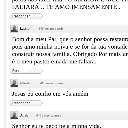
FALTARÁ .. TE AMO IMENSAMENTE .
Responder
kassio
·
648 semanas atrás
Bom dia meu Pai, que o senhor possa restaur
pois amo minha noiva e se for da tua vontade
construir nossa família. Obrigado Por mais u
é o meu pastor e nada me faltara.
Responder
almira
·
648 semanas atrás
Jesus eu confio em vós.amém
Responder
Anab
·
648 semanas atrás
Senhor eu te peço pela minha vida.