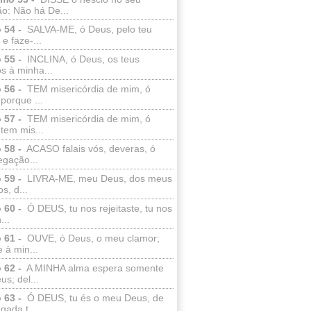
o: Não há De...
 54 -
SALVA-ME, ó Deus, pelo teu
e faze-...
 55 -
INCLINA, ó Deus, os teus
s à minha...
 56 -
TEM misericórdia de mim, ó
porque ...
 57 -
TEM misericórdia de mim, ó
tem mis...
 58 -
ACASO falais vós, deveras, ó
egação...
 59 -
LIVRA-ME, meu Deus, dos meus
s, d...
 60 -
Ó DEUS, tu nos rejeitaste, tu nos
...
 61 -
OUVE, ó Deus, o meu clamor;
 à min...
 62 -
A MINHA alma espera somente
s; del...
 63 -
Ó DEUS, tu és o meu Deus, de
ada t...