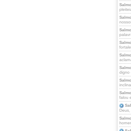
Salmo
pleitei
Salmo
nossos
Salmo
palavr
Salmo
fortal
Salmo
aclama
Salmo
digno 
Salmo
inclinai
Salmo
falou 
Sa
Deus,
Salmo
homem
Sa