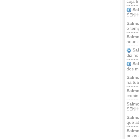
cuja t
Sa
SENHOR
Salmo
o temp
Salmo
aquele
Sa
diz no
Sa
dos ma
Salmo
na tua 
Salmo
caminh
Salmo
SENHO
Salmo
que at
Salmo
pelas 