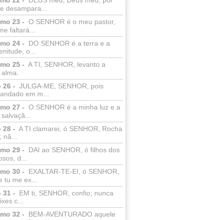
e desampara...
lmo 23 -
O SENHOR é o meu pastor,
e faltará...
lmo 24 -
DO SENHOR é a terra e a
enitude, o...
lmo 25 -
A TI, SENHOR, levanto a
 alma.
 26 -
JULGA-ME, SENHOR, pois
 andado em m...
lmo 27 -
O SENHOR é a minha luz e a
salvaçã...
 28 -
A TI clamarei, ó SENHOR, Rocha
 nã...
lmo 29 -
DAI ao SENHOR, ó filhos dos
sos, d...
lmo 30 -
EXALTAR-TE-EI, ó SENHOR,
 tu me ex...
 31 -
EM ti, SENHOR, confio; nunca
xes c...
lmo 32 -
BEM-AVENTURADO aquele