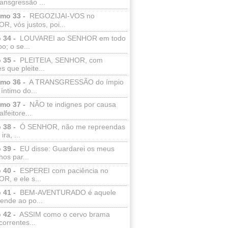
ransgressão ...
lmo 33 -
REGOZIJAI-VOS no
, vós justos, poi...
 34 -
LOUVAREI ao SENHOR em todo
o; o se...
 35 -
PLEITEIA, SENHOR, com
s que pleite...
lmo 36 -
A TRANSGRESSÃO do ímpio
 íntimo do...
lmo 37 -
NÃO te indignes por causa
lfeitore...
 38 -
Ó SENHOR, não me repreendas
ira, ...
 39 -
EU disse: Guardarei os meus
os par...
 40 -
ESPEREI com paciência no
R, e ele s...
 41 -
BEM-AVENTURADO é aquele
ende ao po...
 42 -
ASSIM como o cervo brama
correntes...