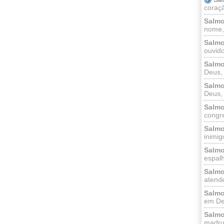
coraçã
Salmo
nome, 
Salmo
ouvido
Salmo
Deus, 
Salmo
Deus, 
Salmo
congr
Salmo
inimigo
Salmo
espalh
Salmo
atende
Salmo
em Deu
Salmo
madrug