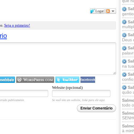
que n
Sa
Logar
gentio
Sa
to.
Seja o primeiro!
multip
rio
Sa
Deus 
Sa
palav
Sa
na tua 
Sa
confio
facebook
Sa
Website (opcional)
quão a
Salmo
trado publicamente.
Se você tem um website, linke para ele aqui.
todo o
Enviar Comentário
Salmo
SENHO
Salmo
à minh