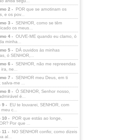
ão anda segu...
lmo 2 -
POR que se amotinam os
s, e os pov...
lmo 3 -
SENHOR, como se têm
licado os meus...
lmo 4 -
OUVE-ME quando eu clamo, ó
da minha...
lmo 5 -
DÁ ouvidos às minhas
ras, ó SENHOR,...
lmo 6 -
SENHOR, não me repreendas
ira, ne...
lmo 7 -
SENHOR meu Deus, em ti
; salva-me ...
lmo 8 -
Ó SENHOR, Senhor nosso,
dmirável é...
 9 -
EU te louvarei, SENHOR, com
 meu c...
 10 -
POR que estás ao longe,
R? Por que ...
 11 -
NO SENHOR confio; como dizeis
a al...