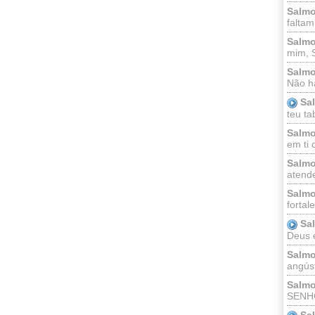
Salmo
faltam
Salmo
mim, 
Salmo
Não há
Sa
teu ta
Salmo
em ti 
Salmo
atende
Salmo
fortal
Sa
Deus e 
Salmo
angúst
Salmo
SENHO
Sa