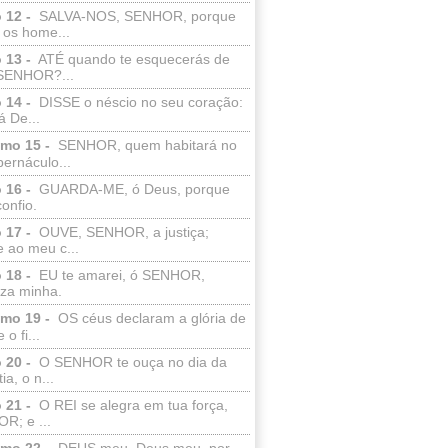
 12 -
SALVA-NOS, SENHOR, porque
 os home...
 13 -
ATÉ quando te esquecerás de
SENHOR?...
 14 -
DISSE o néscio no seu coração:
 De...
lmo 15 -
SENHOR, quem habitará no
bernáculo...
 16 -
GUARDA-ME, ó Deus, porque
confio.
 17 -
OUVE, SENHOR, a justiça;
 ao meu c...
 18 -
EU te amarei, ó SENHOR,
eza minha.
lmo 19 -
OS céus declaram a glória de
o fi...
 20 -
O SENHOR te ouça no dia da
ia, o n...
 21 -
O REI se alegra em tua força,
R; e ...
lmo 22 -
DEUS meu, Deus meu, por