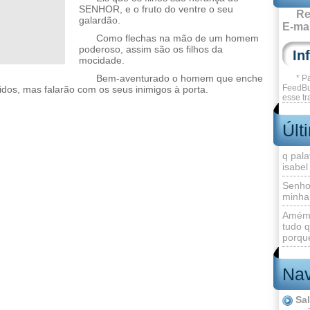
SENHOR, e o fruto do ventre o seu
Re
galardão.
E-mai
Como flechas na mão de um homem
poderoso, assim são os filhos da
mocidade.
Bem-aventurado o homem que enche
* P
FeedBu
idos, mas falarão com os seus inimigos à porta.
esse tr
Últ
q pala
isabel
Senho
minha
Amém 
tudo q
porque
Nav
Sa