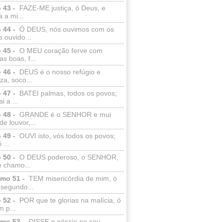
 43 -
FAZE-ME justiça, ó Deus, e
a a mi...
 44 -
Ó DEUS, nós ouvimos com os
 ouvido...
 45 -
O MEU coração ferve com
as boas, f...
 46 -
DEUS é o nosso refúgio e
eza, soco...
 47 -
BATEI palmas, todos os povos;
i a ...
 48 -
GRANDE é o SENHOR e mui
de louvor,...
 49 -
OUVI isto, vós todos os povos;
 ...
 50 -
O DEUS poderoso, o SENHOR,
e chamo...
lmo 51 -
TEM misericórdia de mim, ó
 segundo...
 52 -
POR que te glorias na malícia, ó
 p...
lmo 53 -
DISSE o néscio no seu