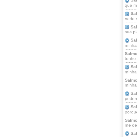
que m
Sa
nada m
Sa
sua pl
Sa
minha
Salmo
tenho
Sa
minha 
Salmo
minha;
Sa
podero
Sa
porque
Salmo
me dei
Sa