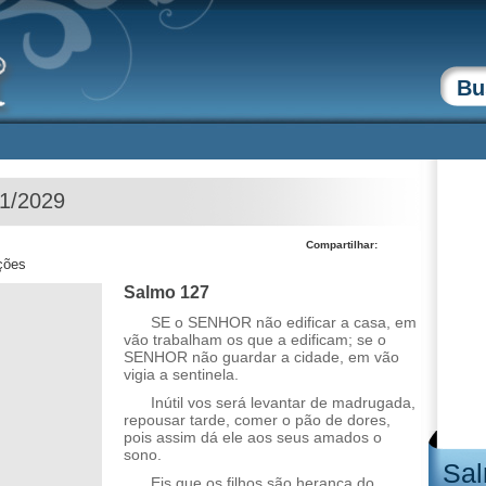
01/2029
Compartilhar:
ções
Salmo 127
SE o SENHOR não edificar a casa, em
vão trabalham os que a edificam; se o
SENHOR não guardar a cidade, em vão
vigia a sentinela.
Inútil vos será levantar de madrugada,
repousar tarde, comer o pão de dores,
pois assim dá ele aos seus amados o
sono.
Sal
Eis que os filhos são herança do