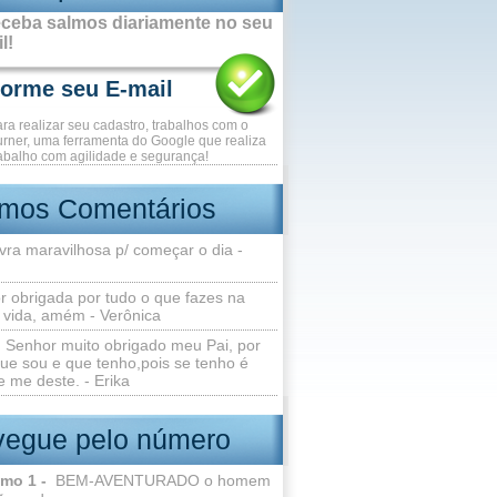
ceba salmos diariamente no seu
l!
ara realizar seu cadastro, trabalhos com o
rner, uma ferramenta do Google que realiza
abalho com agilidade e segurança!
imos Comentários
vra maravilhosa p/ começar o dia -
r obrigada por tudo o que fazes na
 vida, amém - Verônica
Senhor muito obrigado meu Pai, por
ue sou e que tenho,pois se tenho é
 me deste. - Erika
egue pelo número
lmo 1 -
BEM-AVENTURADO o homem