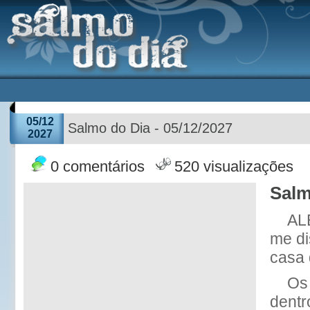
05/12
Salmo do Dia - 05/12/2027
2027
0 comentários
520 visualizações
Salm
AL
me d
casa
Os
dentr