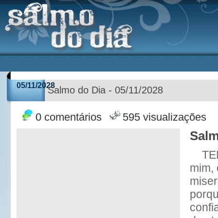
05/11/2028
Salmo do Dia - 05/11/2028
0 comentários
595 visualizações
Salm
TE
mim, 
miser
porqu
confi