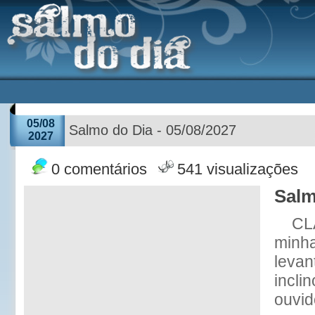
05/08
Salmo do Dia - 05/08/2027
2027
0 comentários
541 visualizações
Salm
CL
minha
levan
incli
ouvid